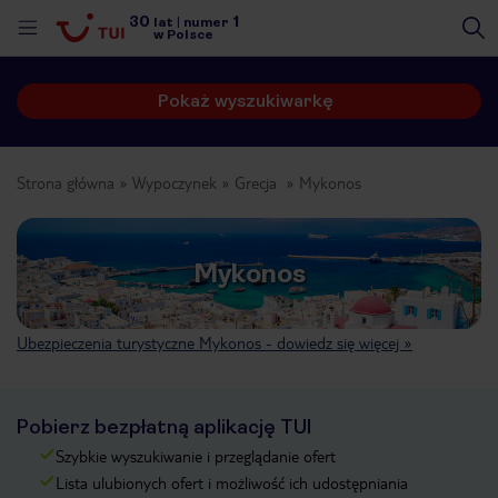
30
1
lat
|
numer
w Polsce
Pokaż wyszukiwarkę
Strona główna
Wypoczynek
Grecja
Mykonos
Mykonos
Ubezpieczenia turystyczne Mykonos - dowiedz się więcej »
Pobierz bezpłatną aplikację TUI
Szybkie wyszukiwanie i przeglądanie ofert
nute
Lista ulubionych ofert i możliwość ich udostępniania