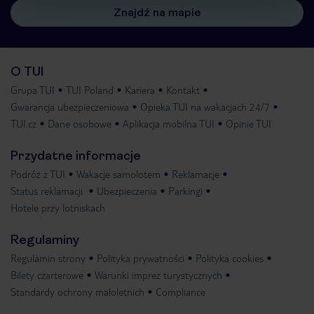
Znajdź na mapie
O TUI
Grupa TUI
TUI Poland
Kariera
Kontakt
Gwarancja ubezpieczeniowa
Opieka TUI na wakacjach 24/7
TUI.cz
Dane osobowe
Aplikacja mobilna TUI
Opinie TUI
Przydatne informacje
Podróż z TUI
Wakacje samolotem
Reklamacje
Status reklamacji
Ubezpieczenia
Parkingi
Hotele przy lotniskach
Regulaminy
Regulamin strony
Polityka prywatności
Polityka cookies
Bilety czarterowe
Warunki imprez turystycznych
Standardy ochrony małoletnich
Compliance