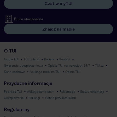
Czat w myTUI
Biura stacjonarne
Znajdź na mapie
O TUI
Grupa TUI
TUI Poland
Kariera
Kontakt
Gwarancja ubezpieczeniowa
Opieka TUI na wakacjach 24/7
TUI.cz
Dane osobowe
Aplikacja mobilna TUI
Opinie TUI
Przydatne informacje
Podróż z TUI
Wakacje samolotem
Reklamacje
Status reklamacji
Ubezpieczenia
Parkingi
Hotele przy lotniskach
Regulaminy