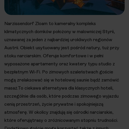
Narzissendorf Zloam to kameralny kompleks
klimatycznych domków położony w malowniczej Styrii,
uznawanej za jeden z najbardziej urokliwych regionów
Austrii. Obiekt usytuowany jest pośród natury, tuż przy
stoku narciarskim. Oferuje komfortowe i w pełni
wyposażone apartamenty oraz kwatery typu studio z
bezpłatnym Wi-Fi. Po zimowych szaleństwach goście
mogą zrelaksować się w hotelowej saunie bądź zamówić
masaż.To ciekawa alternatywa dla klasycznych hoteli,
szczególnie dla osób, które podczas zimowego wyjazdu
cenią przestrzeń, życie prywatne i spokojniejszą
atmosferę. W okolicy znajdują się ośrodki narciarskie,
które oferujątrasy o zróżnicowanym stopniu trudności.
Dodatkowo goście mogą korzystać także z innych