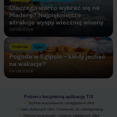
Dlaczego warto wybrać się na
Maderę? Najpiękniejsze
atrakcje wyspy wiecznej wiosny
05/08/2026
Podróże
Egipt
Pogoda w Egipcie – kiedy jechać
na wakacje?
04/08/2026
Pobierz bezpłatną aplikację TUI
Szybkie wyszukiwanie i przeglądanie ofert
Lista ulubionych ofert i możliwość ich udostępniania
Historia wyszukiwań i ostatnio oglądanych ofert