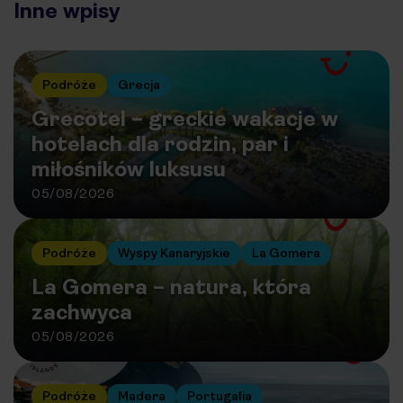
Inne wpisy
Podróże
Grecja
Grecotel – greckie wakacje w
hotelach dla rodzin, par i
miłośników luksusu
05/08/2026
Podróże
Wyspy Kanaryjskie
La Gomera
La Gomera – natura, która
zachwyca
05/08/2026
Podróże
Madera
Portugalia