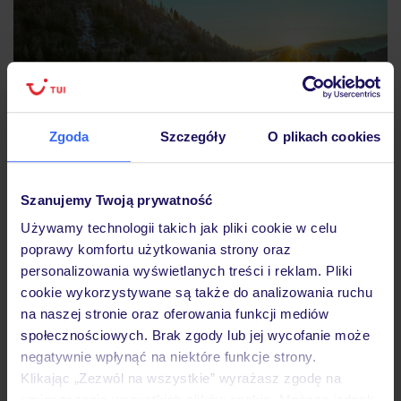
Zgoda
Szczegóły
O plikach cookies
Szanujemy Twoją prywatność
Używamy technologii takich jak pliki cookie w celu
ROBINSON LANDSKRON to stylowy hotel położony
poprawy komfortu użytkowania strony oraz
wyjątkowym miejscu, bezpośrednio nad brzegiem jeziora
personalizowania wyświetlanych treści i reklam. Pliki
Ossiacher See w Karyntii. Największą atrakcją resortu
cookie wykorzystywane są także do analizowania ruchu
jest oczywiście zapierający dech w piersiach widok na
na naszej stronie oraz oferowania funkcji mediów
jezioro i otaczające je górskie krajobrazy. Jego lokalizacja
społecznościowych. Brak zgody lub jej wycofanie może
negatywnie wpłynąć na niektóre funkcje strony.
czyni go jednym z najbardziej charakterystycznych
Klikając „Zezwól na wszystkie” wyrażasz zgodę na
obiektów w regionie. To doskonałe miejsce dla osób
umieszczenie wszystkich plików cookie. Możesz jednak