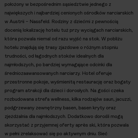
położony w bezpośrednim sąsiedztwie jednego z
największych i najbardziej cenionych ośrodków narciarskich
w Austrii – Nassfeld. Rodziny z dziećmi z pewnością
docenią lokalizację hotelu tuż przy wyciągach narciarskich,
która pozwala niemal od razu wyjść na stok. W pobliżu
hotelu znajdują się trasy zjazdowe o różnym stopniu
trudności, od łagodnych stoków idealnych dla
najmłodszych, po bardziej wymagające odcinki dla
średniozaawansowanych narciarzy. Hotel oferuje
przestronne pokoje, wyśmienitą restaurację oraz bogaty
program atrakcji dla dzieci i dorosłych. Na gości czeka
rozbudowana strefa wellness, kilka rodzajów saun, jacuzzi,
podgrzewany zewnętrzny basen, basen kryty oraz
zjeżdżalnia dla najmłodszych. Dodatkowo dorośli mogą
skorzystać z przyjemnej oferty après ski, która pozwala
w pełni zrelaksować się po aktywnym dniu. Sieć