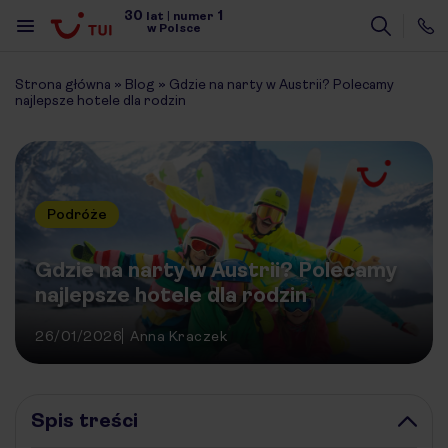
30
1
lat
|
numer
w Polsce
Strona główna
»
Blog
»
Gdzie na narty w Austrii? Polecamy
najlepsze hotele dla rodzin
Podróże
Gdzie na narty w Austrii? Polecamy
najlepsze hotele dla rodzin
26/01/2026
Anna Kraczek
Spis treści