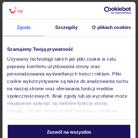
zaszczepiony przeciwko wściekliźnie. W przypadku
pierwszego szczepienia uzyskuje ono ważność po upływie
21 dni od jego dokonania.
Zgoda
Szczegóły
O plikach cookies
Jak przygotować się do wyjazdu do
Niemiec?
Szanujemy Twoją prywatność
Przed udaniem się za naszą zachodnią granicą warto
Używamy technologii takich jak pliki cookie w celu
zadbać o prywatne
ubezpieczenie turystyczne
. Pokrywa
poprawy komfortu użytkowania strony oraz
personalizowania wyświetlanych treści i reklam. Pliki
ona koszty leczenia w nagłych przypadkach czy
cookie wykorzystywane są także do analizowania ruchu
transportu medycznego, dlatego rozważenie takiej polisy,
na naszej stronie oraz oferowania funkcji mediów
niezależnie od celu wizyty w Niemczech, jest dobrym
społecznościowych. Brak zgody lub jej wycofanie może
pomysłem. Ubezpieczenie zdrowotne może obejmować
negatywnie wpłynąć na niektóre funkcje strony.
szerszy zakres usług i opieki zdrowotnej, takich jak koszty
Klikając „Zezwól na wszystkie” wyrażasz zgodę na
pobytu w szpitalu czy pokrycie kosztów transportu do
umieszczenie wszystkich plików cookie. Możesz jednak
personalizować swój wybór wchodząc w zakładkę
Polski.
Zezwól na wszystkie
„Szczegóły”