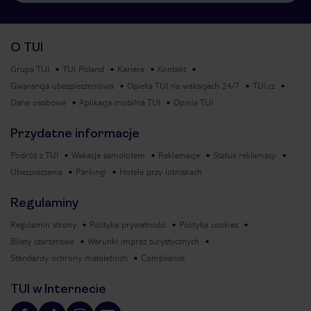
O TUI
Grupa TUI
TUI Poland
Kariera
Kontakt
Gwarancja ubezpieczeniowa
Opieka TUI na wakacjach 24/7
TUI.cz
Dane osobowe
Aplikacja mobilna TUI
Opinie TUI
Przydatne informacje
Podróż z TUI
Wakacje samolotem
Reklamacje
Status reklamacji
Ubezpieczenia
Parkingi
Hotele przy lotniskach
Regulaminy
Regulamin strony
Polityka prywatności
Polityka cookies
Bilety czarterowe
Warunki imprez turystycznych
Standardy ochrony małoletnich
Compliance
TUI w Internecie