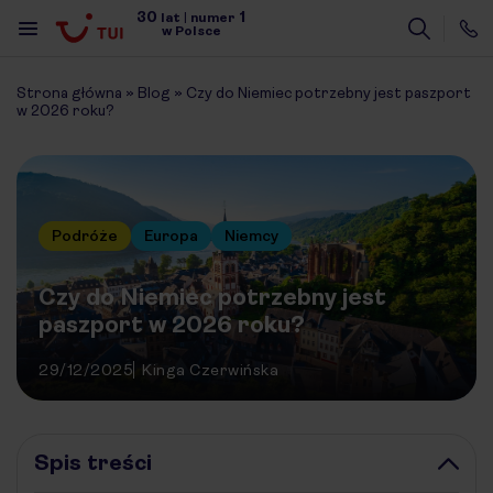
30
1
lat
|
numer
w Polsce
Strona główna
»
Blog
»
Czy do Niemiec potrzebny jest paszport
w 2026 roku?
Podróże
Europa
Niemcy
Czy do Niemiec potrzebny jest
paszport w 2026 roku?
29/12/2025
Kinga Czerwińska
Spis treści