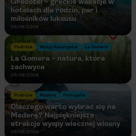
Grecotel – greckie wakacje w
hotelach dla rodzin, par i
miłośników luksusu
05/08/2026
Podróże
Wyspy Kanaryjskie
La Gomera
La Gomera – natura, która
zachwyca
05/08/2026
Podróże
Madera
Portugalia
Dlaczego warto wybrać się na
Maderę? Najpiękniejsze
atrakcje wyspy wiecznej wiosny
05/08/2026