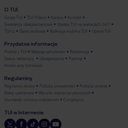
O TUI
Grupa TUI
TUI Poland
Kariera
Kontakt
Gwarancja ubezpieczeniowa
Opieka TUI na wakacjach 24/7
TUI.cz
Dane osobowe
Aplikacja mobilna TUI
Opinie TUI
Przydatne informacje
Podróż z TUI
Wakacje samolotem
Reklamacje
Status reklamacji
Ubezpieczenia
Parkingi
Hotele przy lotniskach
Regulaminy
Regulamin strony
Polityka prywatności
Polityka cookies
Bilety czarterowe
Warunki imprez turystycznych
Standardy ochrony małoletnich
Compliance
TUI w Internecie