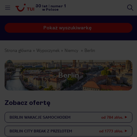
30
1
lat
|
numer
w Polsce
Pokaż wyszukiwarkę
Strona główna
Wypoczynek
Niemcy
Berlin
Berlin
Zobacz ofertę
BERLIN
WAKACJE SAMOCHODEM
od 784 zł/os.
nute
BERLIN
CITY BREAK Z PRZELOTEM
od 1773 zł/os.