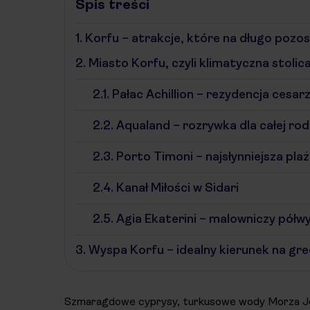
Spis treści
1.
Korfu – atrakcje, które na długo pozos
2.
Miasto Korfu, czyli klimatyczna stolic
2.1.
Pałac Achillion – rezydencja cesarz
2.2.
Aqualand – rozrywka dla całej rod
2.3.
Porto Timoni – najsłynniejsza pla
2.4.
Kanał Miłości w Sidari
2.5.
Agia Ekaterini – malowniczy półwy
3.
Wyspa Korfu – idealny kierunek na gre
Szmaragdowe cyprysy, turkusowe wody Morza Jońs