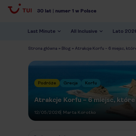
30
lat
|
numer
1
w Polsce
Last Minute
All Inclusive
Lato 202
Strona główna
»
Blog
»
Atrakcje Korfu – 6 miejsc, któ
Podróże
Grecja
Korfu
Atrakcje Korfu – 6 miejsc, któr
12/05/2026
Marta Korotko