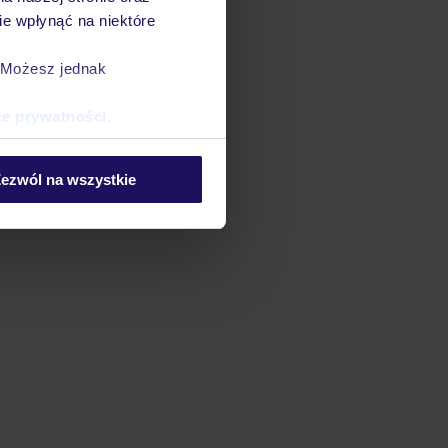
e wpłynąć na niektóre
. Możesz jednak
ce prywatności
.
ezwól na wszystkie