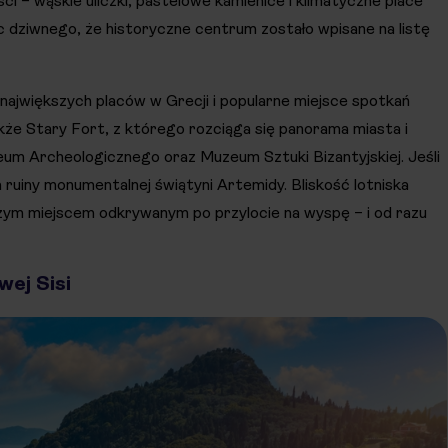
 – wąskie uliczki, pastelowe kamienice i klimatyczne place
ic dziwnego, że historyczne centrum zostało wpisane na listę
 największych placów w Grecji i popularne miejsce spotkań
że Stary Fort, z którego rozciąga się panorama miasta i
eum Archeologicznego oraz Muzeum Sztuki Bizantyjskiej. Jeśli
a ruiny monumentalnej świątyni Artemidy. Bliskość lotniska
szym miejscem odkrywanym po przylocie na wyspę – i od razu
wej Sisi