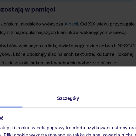
ozostają w pamięci
zu Jońskim, niedaleko wybrzeża
Albanii
. Od XIX wieku przyciągało
ednym z najpopularniejszych kierunków wakacyjnych w Grecji.
i zabytków wpisanych na listę światowego dziedzictwa UNESCO.
w, które odcisnęły ślad na architekturze, kulturze i lokalnej
 i dzikie zatoki, natomiast wschodnie wybrzeże oferuje
Szczegóły
ść
jak pliki cookie w celu poprawy komfortu użytkowania strony or
m. Pliki cookie wykorzystywane są także do analizowania ruchu 