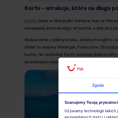
Korfu – atrakcje, które na długo p
Korfu
, znane w Grecji jako Kerkyra, leży na Mor
europejską arystokrację i artystów, a dziś jest j
Wyspa słynie z pięknych plaż, zielonych wzgórz 
Widać tu wpływy Wenecjan, Francuzów i Brytyjczykó
kuchni. Na zachodzie Korfu dominują skaliste klify
spokojniejsze plaże i łagodne zejścia do morza.
Zgoda
Szanujemy Twoją prywatno
Używamy technologii takich 
wyświetlanych treści i rekla