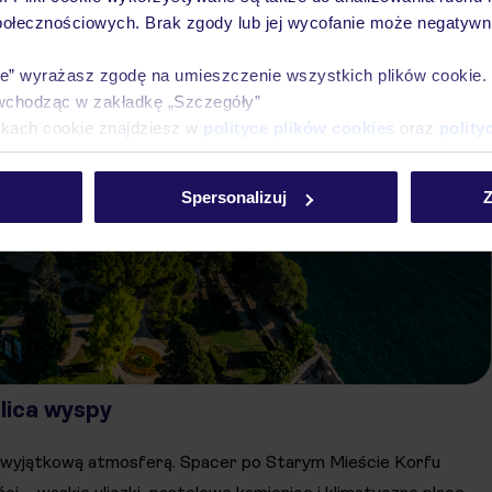
połecznościowych. Brak zgody lub jej wycofanie może negatywni
ie” wyrażasz zgodę na umieszczenie wszystkich plików cookie
wchodząc w zakładkę „Szczegóły”
ikach cookie znajdziesz w
polityce plików cookies
oraz
polity
Spersonalizuj
Z
olica wyspy
 wyjątkową atmosferą. Spacer po Starym Mieście Korfu