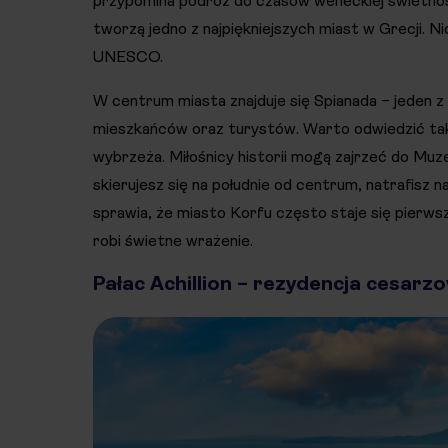
przypomina podróż do czasów weneckiej świetności
tworzą jedno z najpiękniejszych miast w Grecji. N
UNESCO.
W centrum miasta znajduje się Spianada – jeden z
mieszkańców oraz turystów. Warto odwiedzić tak
wybrzeża. Miłośnicy historii mogą zajrzeć do Muz
skierujesz się na południe od centrum, natrafisz n
sprawia, że miasto Korfu często staje się pierw
robi świetne wrażenie.
Pałac Achillion – rezydencja cesarzo