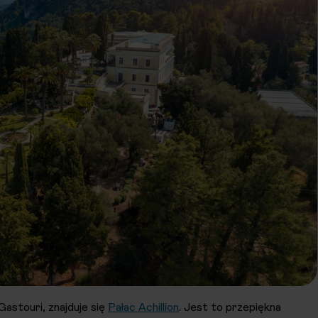
astouri, znajduje się
Pałac Achillion
. Jest to przepiękna