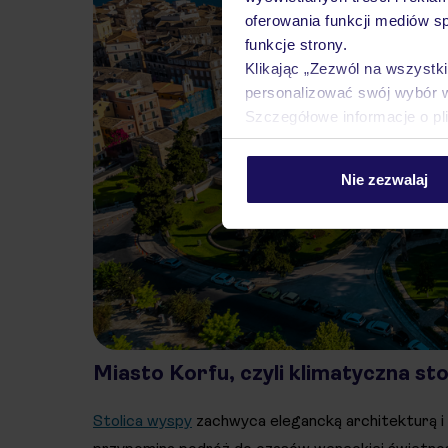
oferowania funkcji mediów s
funkcje strony.
Klikając „Zezwól na wszystk
personalizować swój wybór 
Szczegółowe informacje o pl
Nie zezwalaj
Miasto Korfu, czyli klimatyczna st
Stolica wyspy
zachwyca elegancką architekturą i