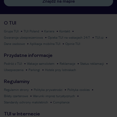
Znajdź na mapie
O TUI
Grupa TUI
TUI Poland
Kariera
Kontakt
Gwarancja ubezpieczeniowa
Opieka TUI na wakacjach 24/7
TUI.cz
Dane osobowe
Aplikacja mobilna TUI
Opinie TUI
Przydatne informacje
Podróż z TUI
Wakacje samolotem
Reklamacje
Status reklamacji
Ubezpieczenia
Parkingi
Hotele przy lotniskach
Regulaminy
Regulamin strony
Polityka prywatności
Polityka cookies
Bilety czarterowe
Warunki imprez turystycznych
Standardy ochrony małoletnich
Compliance
TUI w Internecie