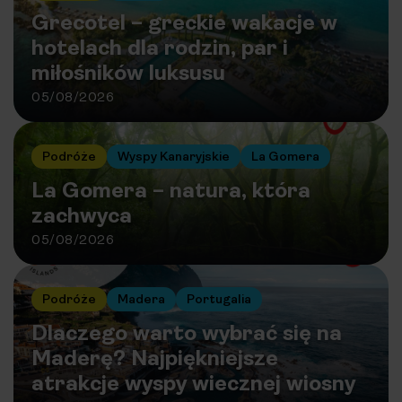
Grecotel – greckie wakacje w
hotelach dla rodzin, par i
miłośników luksusu
05/08/2026
Podróże
Wyspy Kanaryjskie
La Gomera
La Gomera – natura, która
zachwyca
05/08/2026
Podróże
Madera
Portugalia
Dlaczego warto wybrać się na
Maderę? Najpiękniejsze
atrakcje wyspy wiecznej wiosny