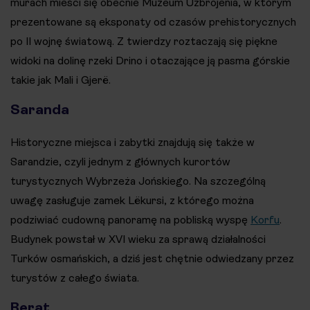
murach mieści się obecnie Muzeum Uzbrojenia, w którym
prezentowane są eksponaty od czasów prehistorycznych
po II wojnę światową. Z twierdzy roztaczają się piękne
widoki na dolinę rzeki Drino i otaczające ją pasma górskie
takie jak Mali i Gjerë.
Saranda
Historyczne miejsca i zabytki znajdują się także w
Sarandzie, czyli jednym z głównych kurortów
turystycznych Wybrzeża Jońskiego. Na szczególną
uwagę zasługuje zamek Lëkursi, z którego można
podziwiać cudowną panoramę na pobliską wyspę
Korfu
.
Budynek powstał w XVI wieku za sprawą działalności
Turków osmańskich, a dziś jest chętnie odwiedzany przez
turystów z całego świata.
Berat