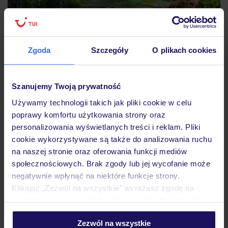
Zgoda
Szczegóły
O plikach cookies
Dla rodzin z dziećmi doskonałym wyborem będzie
Szanujemy Twoją prywatność
natomiast wizyta w Parku Narodowym Llogara, który jest
Używamy technologii takich jak pliki cookie w celu
położony w górach Çika w okręgu Wlora. Rozległe tereny
poprawy komfortu użytkowania strony oraz
parku oferują możliwość obcowania z dziką przyrodą i
personalizowania wyświetlanych treści i reklam. Pliki
podziwiania spektakularnych widoków na góry opadające
cookie wykorzystywane są także do analizowania ruchu
na naszej stronie oraz oferowania funkcji mediów
wprost do Morza Jońskiego. Na miejscu wyznaczono
społecznościowych. Brak zgody lub jej wycofanie może
liczne szlaki turystyczne o różnym stopniu trudności,
negatywnie wpłynąć na niektóre funkcje strony.
dzięki czemu każdy znajdzie trasę dopasowaną do swoich
Klikając „Zezwól na wszystkie” wyrażasz zgodę na
możliwości.
umieszczenie wszystkich plików cookie. Możesz jednak
personalizować swój wybór wchodząc w zakładkę
All Inclusive w Albanii
Zezwól na wszystkie
„Szczegóły”