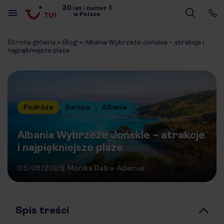
30
1
lat
|
numer
w Polsce
Strona główna
»
Blog
»
Albania Wybrzeże Jońskie – atrakcje i
najpiękniejsze plaże
Podróże
Europa
Albania
Albania Wybrzeże Jońskie – atrakcje
i najpiękniejsze plaże
05/05/2025
Monika Dalka-Adamus
Spis treści