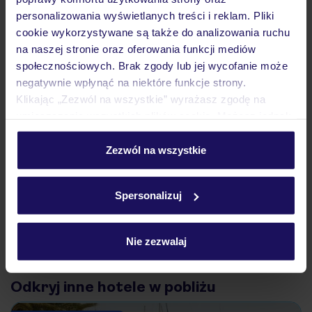
Atrakcje
personalizowania wyświetlanych treści i reklam. Pliki
cookie wykorzystywane są także do analizowania ruchu
na naszej stronie oraz oferowania funkcji mediów
Ważne informacje
społecznościowych. Brak zgody lub jej wycofanie może
negatywnie wpłynąć na niektóre funkcje strony.
Klikając „Zezwól na wszystkie” wyrażasz zgodę na
umieszczenie wszystkich plików cookie. Możesz jednak
Często zadawane pytania
personalizować swój wybór wchodząc w zakładkę
Jak zmienić uczestników/osobę zgłaszającą?
„Szczegóły”
Zezwól na wszystkie
Czy w Hotelu będzie przedstawiciel TUI?
Szczegółowe informacje o plikach cookie znajdziesz
Na jakiej podstawie i gdzie otrzymam karty
w
polityce plików cookies
oraz
polityce prywatności
.
pokładowe/bilety lotnicze?
Spersonalizuj
Zobacz więcej
Nie zezwalaj
Odkryj inne hotele w pobliżu