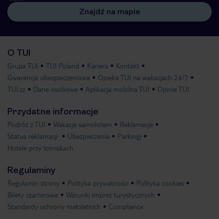
Znajdź na mapie
O TUI
Grupa TUI
TUI Poland
Kariera
Kontakt
Gwarancja ubezpieczeniowa
Opieka TUI na wakacjach 24/7
TUI.cz
Dane osobowe
Aplikacja mobilna TUI
Opinie TUI
Przydatne informacje
Podróż z TUI
Wakacje samolotem
Reklamacje
Status reklamacji
Ubezpieczenia
Parkingi
Hotele przy lotniskach
Regulaminy
Regulamin strony
Polityka prywatności
Polityka cookies
Bilety czarterowe
Warunki imprez turystycznych
Standardy ochrony małoletnich
Compliance