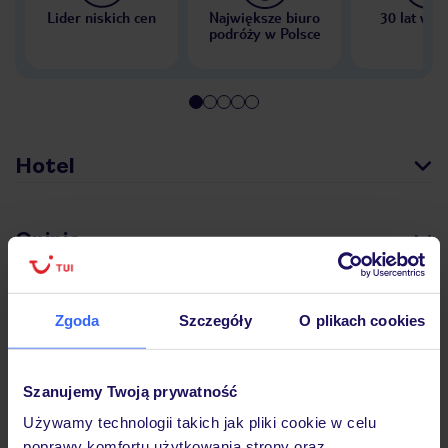
Lider niskich cen
Największe biuro
30 lat w P
podróży w Polsce
Hotel
Opinie
Pokoje
Zgoda
Szczegóły
O plikach cookies
Wyżywienie
Szanujemy Twoją prywatność
Używamy technologii takich jak pliki cookie w celu
poprawy komfortu użytkowania strony oraz