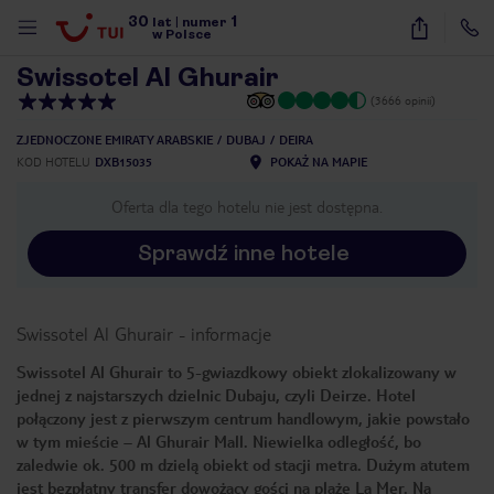
30
1
1
/
34
lat
|
numer
w Polsce
Swissotel Al Ghurair
(3666 opinii)
ZJEDNOCZONE EMIRATY ARABSKIE
DUBAJ
DEIRA
KOD HOTELU
DXB15035
POKAŻ NA MAPIE
Oferta dla tego hotelu nie jest dostępna.
Sprawdź inne hotele
Swissotel Al Ghurair
-
informacje
Swissotel Al Ghurair to 5-gwiazdkowy obiekt zlokalizowany w
jednej z najstarszych dzielnic Dubaju, czyli Deirze. Hotel
połączony jest z pierwszym centrum handlowym, jakie powstało
w tym mieście – Al Ghurair Mall. Niewielka odległość, bo
zaledwie ok. 500 m dzielą obiekt od stacji metra. Dużym atutem
nute
jest bezpłatny transfer dowożący gości na plażę La Mer. Na