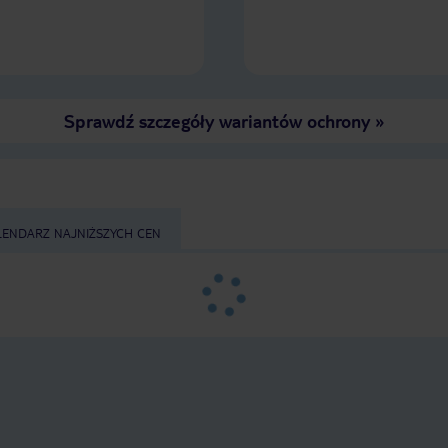
dzień) są super. Sylwester Gala
będzie oczywiście też. Podsumowując
po prawie dwóch dniach jesteśmy
bardzo zadowoleni. W roku 2017
byliśmy w Karamboa i widzieliśmy jak
ten hotel był budowany.
Sprawdź szczegóły wariantów ochrony
»
LENDARZ NAJNIŻSZYCH CEN