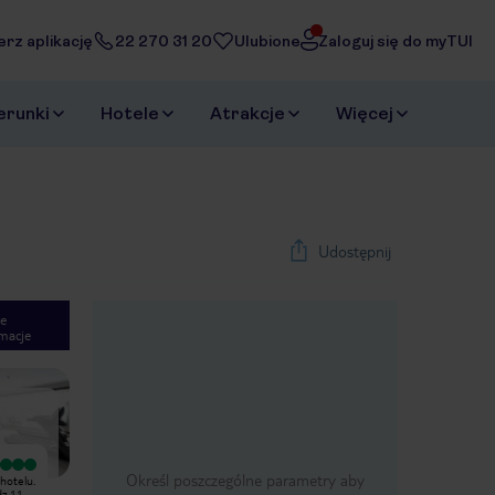
erz aplikację
22 270 31 20
Ulubione
Zaloguj się do myTUI
erunki
Hotele
Atrakcje
Więcej
Udostępnij
e
macje
1
/
36
Next slide
Wyjątkowy
Byliśmy w wielu Riu i ten jest
Określ poszczególne parametry aby
hotelu.
Hotel super zlokalizowany. Bardzo
naprawdę słaby. W pokoju łózka
dz 11
szeroka, czysta plaża z pięknymi