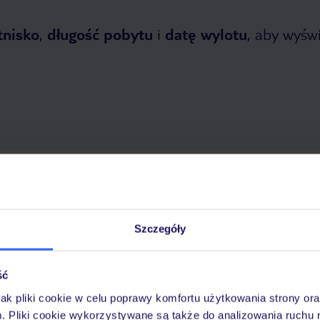
tnisko
,
długość pobytu
i
datę wylotu
, aby wyświe
 2026
do
31 października 2026
Dlaczego warto wybrać TUI?
Szczegóły
ść
óży
Tylko u nas opieka na
10
30 lat w Polsce
wakacjach 24/7
jak pliki cookie w celu poprawy komfortu użytkowania strony or
m. Pliki cookie wykorzystywane są także do analizowania ruchu 