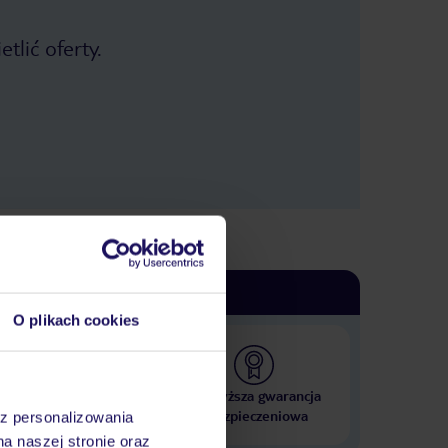
tlić oferty.
O plikach cookies
 000 hoteli w ponad 50
Najwyższa gwarancja
krajach
ubezpieczeniowa
az personalizowania
na naszej stronie oraz