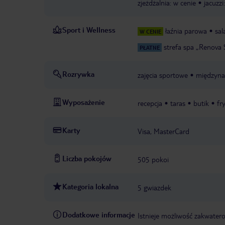
zjeżdżalnia: w cenie
jacuzzi
Sport i Wellness
łaźnia parowa
sal
W CENIE
strefa spa „Renova 
PŁATNE
Rozrywka
zajęcia sportowe
międzyna
Wyposażenie
recepcja
taras
butik
fr
Karty
Visa, MasterCard
Liczba pokojów
505 pokoi
Kategoria lokalna
5 gwiazdek
Dodatkowe informacje
Istnieje możliwość zakwate