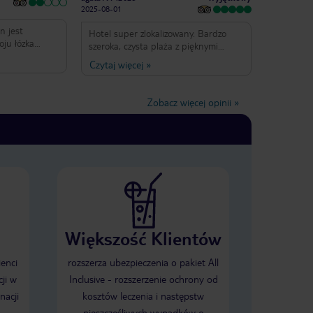
2025-08-01
n jest
Hotel super zlokalizowany. Bardzo
ju łózka
szeroka, czysta plaża z pięknymi
ą, zardzewiały
palmami. Wystarczająca ilość leżaków.
Czytaj więcej
»
pływ w
Posiłki począwszy od śniadania po
świetlone a
same kolacje bardzo urozmaicone.
Wszystko świetnie smakowało. A
Zobacz więcej opinii
»
den sklepik w
wieczorami można było spędzić
tem
cudowny czas podczas animacji, które
e polecam
zapierały dech w piersiach. Gorąco
polecam
Większość Klientów
ienci
rozszerza ubezpieczenia o pakiet All
ji w
Inclusive - rozszerzenie ochrony od
nacji
kosztów leczenia i następstw
nieszczęśliwych wypadków o