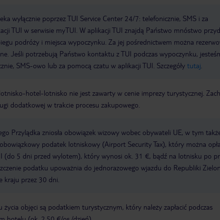
a wyłącznie poprzez TUI Service Center 24/7: telefonicznie, SMS i za
acji TUI w serwisie myTUI. W aplikacji TUI znajdą Państwo mnóstwo przy
biegu podróży i miejsca wypoczynku. Za jej pośrednictwem można rezerw
wne. Jeśli potrzebują Państwo kontaktu z TUI podczas wypoczynku, jeste
icznie, SMS-owo lub za pomocą czatu w aplikacji TUI. Szczegóły
tutaj
.
e lotnisko-hotel-lotnisko nie jest zawarty w cenie imprezy turystycznej. Za
ługi dodatkowej w trakcie procesu zakupowego.
ego Przylądka zniosła obowiązek wizowy wobec obywateli UE, w tym także
bowiązkowy podatek lotniskowy (Airport Security Tax), który można opła
 (do 5 dni przed wylotem), który wynosi ok. 31 €, bądź na lotnisku po pr
iszczenie podatku upoważnia do jednorazowego wjazdu do Republiki Zielo
e kraju przez 30 dni.
 życia objęci są podatkiem turystycznym, który należy zapłacić podczas
hotelu (ok. 2,50 €/os./dzień).