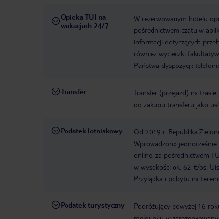
Opieka TUI na
W rezerwowanym hotelu opiek
wakacjach 24/7
pośrednictwem czatu w aplik
informacji dotyczących prze
również wycieczki fakultaty
Państwa dyspozycji: telefon
Transfer
Transfer (przejazd) na trasi
do zakupu transferu jako us
Podatek lotniskowy
Od 2019 r. Republika Zielon
Wprowadzono jednocześnie o
online, za pośrednictwem TUI
w wysokości ok. 62 €/os. U
Przylądka i pobytu na tereni
Podatek turystyczny
Podróżujący powyżej 16 roku
meldunku w zarezerwowanym 