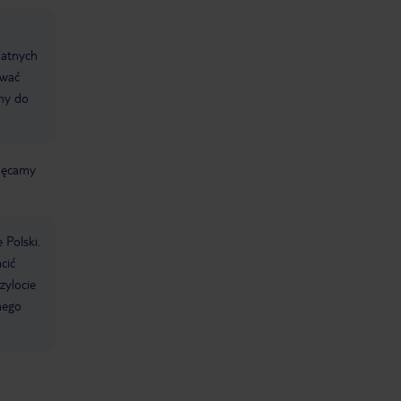
datnych
ować
śmy do
chęcamy
 Polski.
cić
zylocie
nego