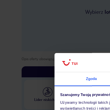
Wybierz
lo
Opis oferty obowiązuje dla wyjazdów w terminie
od
1 maja
Zgoda
Szanujemy Twoją prywatno
Największe biuro podr
Lider niskich cen
w Polsce
Używamy technologii takich 
wyświetlanych treści i rekla