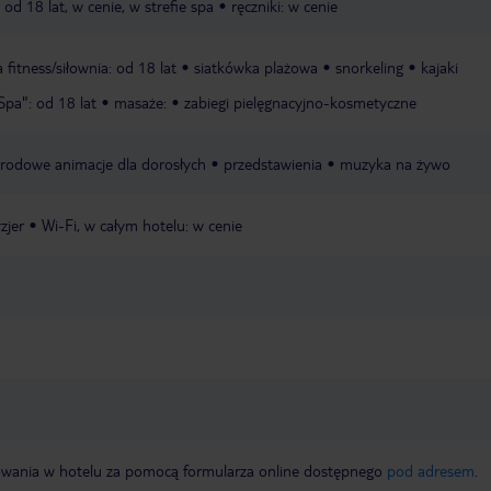
: od 18 lat, w cenie, w strefie spa
ręczniki: w cenie
a fitness/siłownia: od 18 lat
siatkówka plażowa
snorkeling
kajaki
Spa": od 18 lat
masaże:
zabiegi pielęgnacyjno-kosmetyczne
rodowe animacje dla dorosłych
przedstawienia
muzyka na żywo
yzjer
Wi-Fi, w całym hotelu: w cenie
rowania w hotelu za pomocą formularza online dostępnego
pod adresem
.