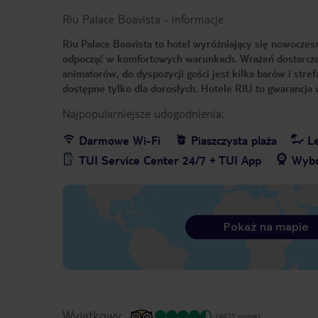
Riu Palace Boavista
-
informacje
Riu Palace Boavista to hotel wyróżniający się nowoczes
odpocząć w komfortowych warunkach. Wrażeń dostarczaj
animatorów, do dyspozycji gości jest kilka barów i stref
dostępne tylko dla dorosłych. Hotele RIU to gwarancja
Najpopularniejsze udogodnienia:
Darmowe Wi-Fi
Piaszczysta plaża
Le
TUI Service Center 24/7 + TUI App
Wybó
Pokaż na mapie
Wyjątkowy
(4673 opinie)