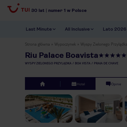
30
lat
|
numer
1
w Polsce
Last Minute
All Inclusive
Lato 2026
Strona główna
Wypoczynek
Wyspy Zielonego Przylądk
Riu Palace Boavista
WYSPY ZIELONEGO PRZYLĄDKA
BOA VISTA
PRAIA DE CHAVE
Hotel
Opinie
top
Previous slide