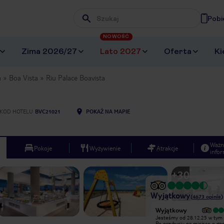
Pobi
Wpisz frazę, której szukasz
NOWOŚĆ
Zima 2026/27
Lato 2027
Oferta
Ki
a
Boa Vista
Riu Palace Boavista
KOD HOTELU
BVC21021
POKAŻ NA MAPIE
Ważn
Pokoje
Wyżywienie
Atrakcje
infor
+
30
Wyjątkowy
(
4673
opinie
)
Wyjątkowy
Wyjątkowy
It’s very nice place and hotel. Gorąco
Jesteśmy od 28.12.25 w tym 
polecam cisza spokój piękne miejsce
Po przybyciu na miejsce o go