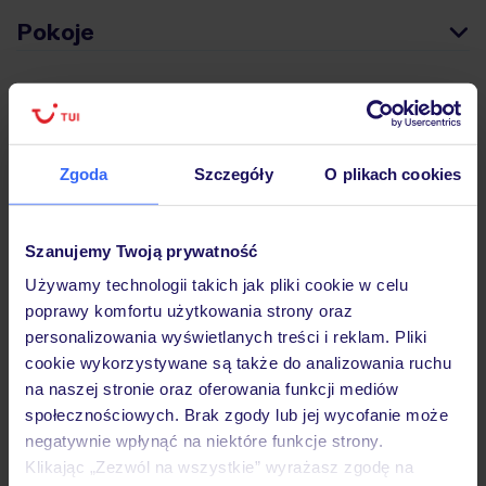
Pokoje
Wyżywienie
Zgoda
Szczegóły
O plikach cookies
Atrakcje
Szanujemy Twoją prywatność
Ważne informacje
Używamy technologii takich jak pliki cookie w celu
poprawy komfortu użytkowania strony oraz
personalizowania wyświetlanych treści i reklam. Pliki
cookie wykorzystywane są także do analizowania ruchu
Często zadawane pytania
na naszej stronie oraz oferowania funkcji mediów
Jak zmienić uczestników/osobę zgłaszającą?
społecznościowych. Brak zgody lub jej wycofanie może
Czy w Hotelu będzie przedstawiciel TUI?
negatywnie wpłynąć na niektóre funkcje strony.
Na jakiej podstawie i gdzie otrzymam karty
Klikając „Zezwól na wszystkie” wyrażasz zgodę na
pokładowe/bilety lotnicze?