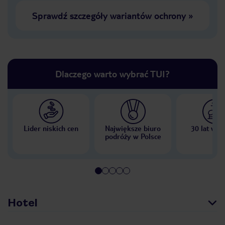
Sprawdź szczegóły wariantów ochrony
»
Dlaczego warto wybrać TUI?
Lider niskich cen
Największe biuro
30 lat w P
podróży w Polsce
Hotel