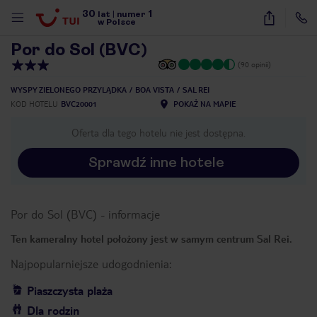
30
1
1
/
25
lat
|
numer
w Polsce
Por do Sol (BVC)
(90 opinii)
WYSPY ZIELONEGO PRZYLĄDKA
BOA VISTA
SAL REI
KOD HOTELU
BVC20001
POKAŻ NA MAPIE
Oferta dla tego hotelu nie jest dostępna.
Sprawdź inne hotele
Por do Sol (BVC)
-
informacje
Ten kameralny hotel położony jest w samym centrum Sal Rei.
Najpopularniejsze udogodnienia:
Piaszczysta plaża
nute
Dla rodzin