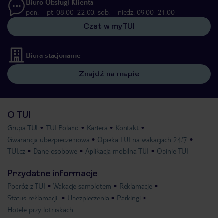
Biuro Obsługi Klienta
pon. – pt. 08:00–22:00, sob. – niedz. 09:00–21:00
Czat w myTUI
Biura stacjonarne
Znajdź na mapie
O TUI
Grupa TUI
TUI Poland
Kariera
Kontakt
Gwarancja ubezpieczeniowa
Opieka TUI na wakacjach 24/7
TUI.cz
Dane osobowe
Aplikacja mobilna TUI
Opinie TUI
Przydatne informacje
Podróż z TUI
Wakacje samolotem
Reklamacje
Status reklamacji
Ubezpieczenia
Parkingi
Hotele przy lotniskach