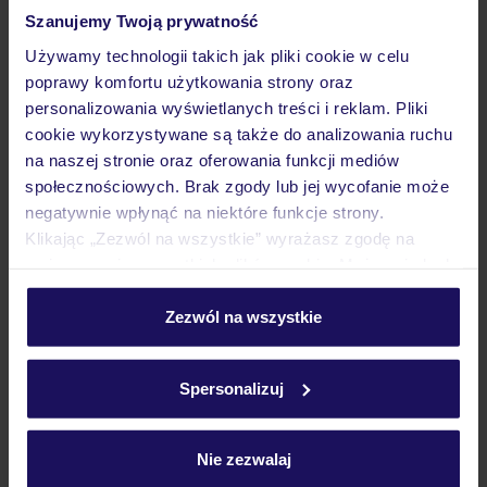
Pokoje
Szanujemy Twoją prywatność
Używamy technologii takich jak pliki cookie w celu
poprawy komfortu użytkowania strony oraz
Wyżywienie
personalizowania wyświetlanych treści i reklam. Pliki
cookie wykorzystywane są także do analizowania ruchu
na naszej stronie oraz oferowania funkcji mediów
Atrakcje
społecznościowych. Brak zgody lub jej wycofanie może
negatywnie wpłynąć na niektóre funkcje strony.
Klikając „Zezwól na wszystkie” wyrażasz zgodę na
Ważne informacje
umieszczenie wszystkich plików cookie. Możesz jednak
personalizować swój wybór wchodząc w zakładkę
„Szczegóły”
Zezwól na wszystkie
Szczegółowe informacje o plikach cookie znajdziesz
Często zadawane pytania
w
polityce plików cookies
oraz
polityce prywatności
.
Spersonalizuj
Jak zmienić uczestników/osobę zgłaszającą?
Czy w Hotelu będzie przedstawiciel TUI?
Na jakiej podstawie i gdzie otrzymam karty
Nie zezwalaj
pokładowe/bilety lotnicze?