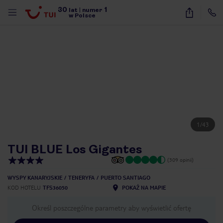
30
1
lat
|
numer
w Polsce
1
/
43
TUI BLUE Los Gigantes
(309 opinii)
WYSPY KANARYJSKIE
TENERYFA
PUERTO SANTIAGO
KOD HOTELU
TFS36050
POKAŻ NA MAPIE
Określ poszczególne parametry aby wyświetlić ofertę
nute