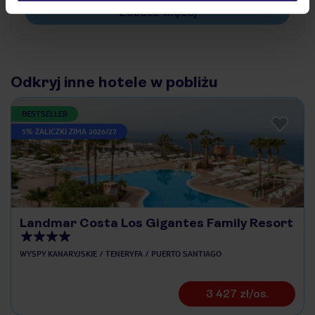
Zobacz więcej
Odkryj inne hotele w pobliżu
BESTSELLER
5% ZALICZKI ZIMA 2026/27
Landmar Costa Los Gigantes Family Resort
WYSPY KANARYJSKIE
TENERYFA
PUERTO SANTIAGO
3 427 zł/os.