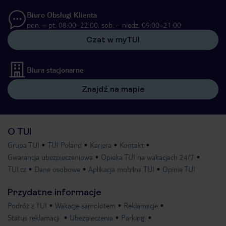
Biuro Obsługi Klienta
pon. – pt. 08:00–22:00, sob. – niedz. 09:00–21:00
Czat w myTUI
Biura stacjonarne
Znajdź na mapie
O TUI
Grupa TUI
TUI Poland
Kariera
Kontakt
Gwarancja ubezpieczeniowa
Opieka TUI na wakacjach 24/7
TUI.cz
Dane osobowe
Aplikacja mobilna TUI
Opinie TUI
Przydatne informacje
Podróż z TUI
Wakacje samolotem
Reklamacje
Status reklamacji
Ubezpieczenia
Parkingi