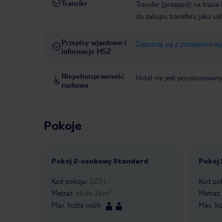
Transfer
Transfer (przejazd) na trasi
do zakupu transferu jako us
Przepisy wjazdowe i
Zapoznaj się z przepisami w
informacje MSZ
Niepełnosprawność
Hotel nie jest przystosowan
ruchowa
Pokoje
Pokój 2-osobowy Standard
Pokój
Kod pokoju
:
DZX1
Kod po
2
Metraż
:
około
26
m
Metraż
Max. liczba osób
:
Max. li