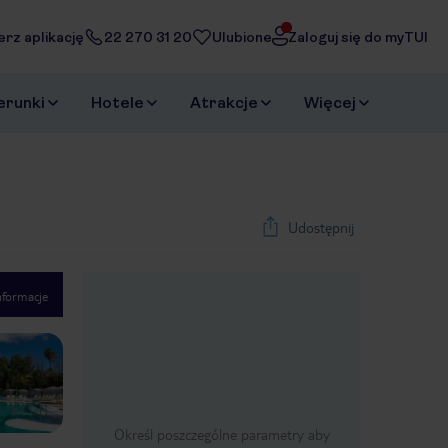
erz aplikację
22 270 31 20
Ulubione
Zaloguj się do myTUI
erunki
Hotele
Atrakcje
Więcej
Udostępnij
nformacje
1
/
44
Next slide
Określ poszczególne parametry aby