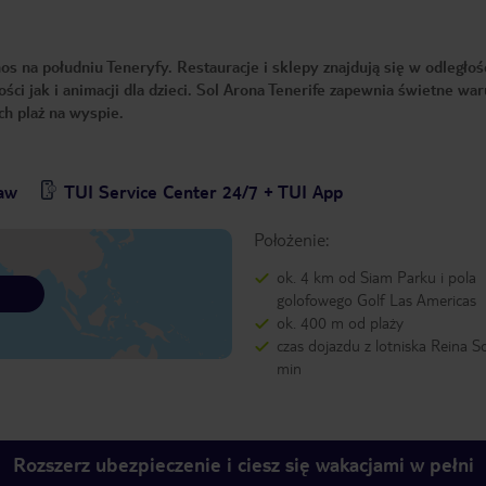
s na południu Teneryfy. Restauracje i sklepy znajdują się w odległoś
ści jak i animacji dla dzieci. Sol Arona Tenerife zapewnia świetne wa
ch plaż na wyspie.
baw
TUI Service Center 24/7 + TUI App
Położenie:
ok. 4 km od Siam Parku i pola
golofowego Golf Las Americas
ok. 400 m od plaży
czas dojazdu z lotniska Reina So
min
Rozszerz ubezpieczenie i ciesz się wakacjami w pełni