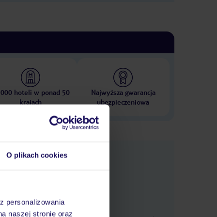
 000 hoteli w ponad 50
Najwyższa gwarancja
krajach
ubezpieczeniowa
nformacje
O plikach cookies
az personalizowania
na naszej stronie oraz