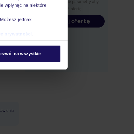
Określ poszczególne parametry aby
nie jest
e wpłynąć na niektóre
wyświetlić ofertę
. Możesz jednak
Konfiguruj ofertę
od
ce prywatności
.
odką
ezwól na wszystkie
tawienia