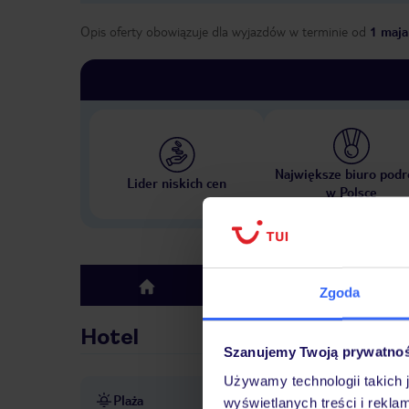
Opis oferty obowiązuje dla wyjazdów w terminie
od
1 maja
Największe biuro podr
Lider niskich cen
w Polsce
Hotel
top
Zgoda
Hotel
Szanujemy Twoją prywatno
Używamy technologii takich 
Plaża
ok. 400 m od plaży Playa Lo
wyświetlanych treści i rekla