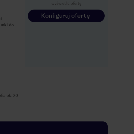
wyświetlić ofertę
Konfiguruj ofertę
ci
runki do
fia ok. 20