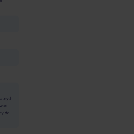
ym
datnych
ować
śmy do