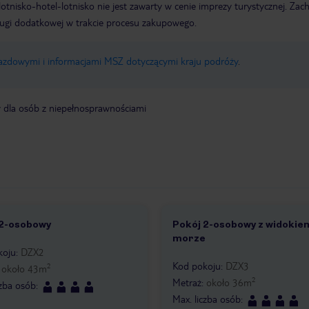
e lotnisko-hotel-lotnisko nie jest zawarty w cenie imprezy turystycznej. Za
ługi dodatkowej w trakcie procesu zakupowego.
jazdowymi i informacjami MSZ dotyczącymi kraju podróży
.
y dla osób z niepełnosprawnościami
 2-osobowy
Pokój 2-osobowy z widokie
morze
koju
:
DZX2
Kod pokoju
:
DZX3
2
:
około
43
m
2
Metraż
:
około
36
m
czba osób
:
Max. liczba osób
: