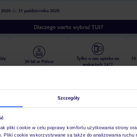
 2026
do
31 października 2026
Dlaczego warto wybrać TUI?
óży
Tylko u nas opieka na
10
30 lat w Polsce
wakacjach 24/7
Pokoje
Wyżywienie
Atrakcje
Ważne i
Szczegóły
ść
jak pliki cookie w celu poprawy komfortu użytkowania strony or
s Cristianos
piaszczysto-żwirowa
leżaki za opłatą, dostępność nie jest
m. Pliki cookie wykorzystywane są także do analizowania ruchu 