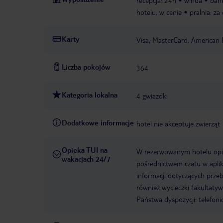
recepcja: 24h
winda
ban
hotelu, w cenie
pralnia: za
Karty
Visa, MasterCard, American 
Liczba pokojów
364
Kategoria lokalna
4 gwiazdki
Dodatkowe informacje
hotel nie akceptuje zwierząt
Opieka TUI na
W rezerwowanym hotelu opiek
wakacjach 24/7
pośrednictwem czatu w aplik
informacji dotyczących prze
również wycieczki fakultaty
Państwa dyspozycji: telefon