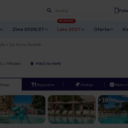
Pobi
Wpisz frazę, której szukasz
NOWOŚĆ
Zima 2026/27
Lato 2027
Oferta
Ki
yfa
Sol Arona Tenerife
ELU
TFS33011
POKAŻ NA MAPIE
Pokoje
Wyżywienie
Atrakcje
Ważne i
+
38