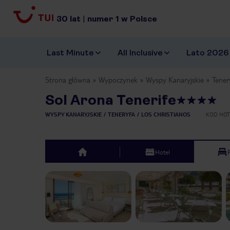
30
lat
|
numer
1
w Polsce
Last Minute
All Inclusive
Lato 2026
Strona główna
Wypoczynek
Wyspy Kanaryjskie
Tener
Sol Arona Tenerife
WYSPY KANARYJSKIE
TENERYFA
LOS CHRISTIANOS
KOD HOT
Hotel
top
Previous slide