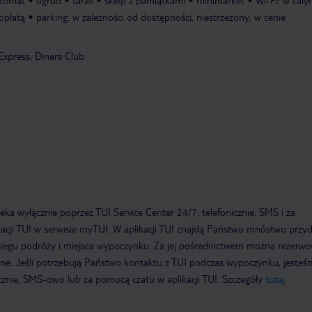
komat
ogród
taras
sklep z pamiątkami
minimarket
Wi-Fi: w cał
 opłatą
parking: w zależności od dostępności, niestrzeżony, w cenie
Express, Diners Club
a wyłącznie poprzez TUI Service Center 24/7: telefonicznie, SMS i za
acji TUI w serwisie myTUI. W aplikacji TUI znajdą Państwo mnóstwo przy
biegu podróży i miejsca wypoczynku. Za jej pośrednictwem można rezerw
wne. Jeśli potrzebują Państwo kontaktu z TUI podczas wypoczynku, jeste
icznie, SMS-owo lub za pomocą czatu w aplikacji TUI. Szczegóły
tutaj
.