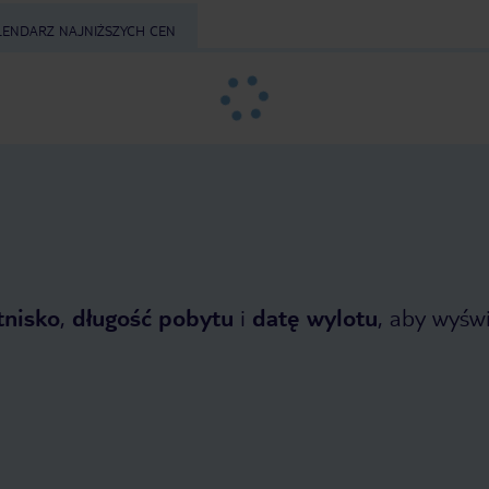
LENDARZ NAJNIŻSZYCH CEN
tnisko
,
długość pobytu
i
datę wylotu
, aby wyświe