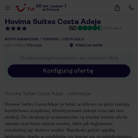
30
1
1
/
93
lat
|
numer
w Polsce
Hovima Suites Costa Adeje
(2539 opinii)
WYSPY KANARYJSKIE
TENERYFA
COSTA ADEJE
KOD HOTELU
TFS31020
POKAŻ NA MAPIE
Określ poszczególne parametry aby wyświetlić ofertę
Konfiguruj ofertę
Hovima Suites Costa Adeje
-
informacje
Hovima Suites Costa Adeje to hotel, w którym na gości czekają
komfortowo urządzone, klimatyzowane pokoje oraz cała moc
atrakcji. Do dyspozycji wczasowiczów są między innymi oferta
masaży oraz liczne sporty wodne, takie jak żeglowanie,
snorkeling czy skutery wodne. Najmłodsi goście spędzą
nute
beztroskie chwile w miniklubie czy bawiąc się na minidyskotece.