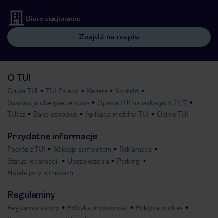
Biura stacjonarne
Znajdź na mapie
O TUI
Grupa TUI
TUI Poland
Kariera
Kontakt
Gwarancja ubezpieczeniowa
Opieka TUI na wakacjach 24/7
TUI.cz
Dane osobowe
Aplikacja mobilna TUI
Opinie TUI
Przydatne informacje
Podróż z TUI
Wakacje samolotem
Reklamacje
Status reklamacji
Ubezpieczenia
Parkingi
Hotele przy lotniskach
Regulaminy
Regulamin strony
Polityka prywatności
Polityka cookies