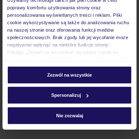
Używamy technologii takich jak pliki cookie w celu
Wyżywienie
poprawy komfortu użytkowania strony oraz
personalizowania wyświetlanych treści i reklam. Pliki
cookie wykorzystywane są także do analizowania ruchu
Atrakcje
na naszej stronie oraz oferowania funkcji mediów
społecznościowych. Brak zgody lub jej wycofanie może
negatywnie wpłynąć na niektóre funkcje strony.
Ważne informacje
Klikając „Zezwól na wszystkie” wyrażasz zgodę na
umieszczenie wszystkich plików cookie. Możesz jednak
personalizować swój wybór wchodząc w zakładkę
„Szczegóły”
Zezwól na wszystkie
Często zadawane pytania
Szczegółowe informacje o plikach cookie znajdziesz
Jak zmienić uczestników/osobę zgłaszającą?
w
polityce plików cookies
oraz
polityce prywatności
.
Czy w Hotelu będzie przedstawiciel TUI?
Spersonalizuj
Na jakiej podstawie i gdzie otrzymam karty
pokładowe/bilety lotnicze?
Nie zezwalaj
Zobacz więcej