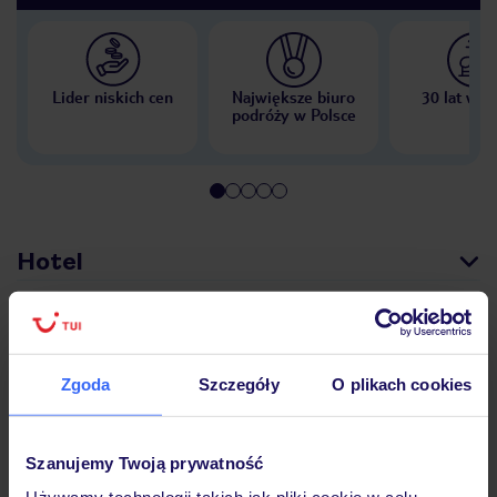
Lider niskich cen
Największe biuro
30 lat w P
podróży w Polsce
Hotel
Opinie
Zgoda
Szczegóły
O plikach cookies
Pokoje
Szanujemy Twoją prywatność