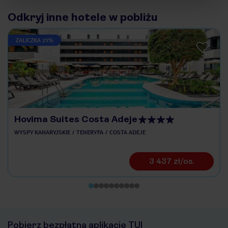
Odkryj inne hotele w pobliżu
ZALICZKA 25%
Hovima Suites Costa Adeje
WYSPY KANARYJSKIE
TENERYFA
COSTA ADEJE
3 437 zł/os.
Pobierz bezpłatną aplikację TUI