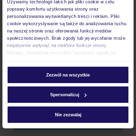
Używamy technologii takich jak pliki cookie w celu
poprawy komfortu użytkowania strony oraz
Wyżywienie
personalizowania wyświetlanych treści i reklam. Pliki
cookie wykorzystywane są także do analizowania ruchu
na naszej stronie oraz oferowania funkcji mediów
Atrakcje
społecznościowych. Brak zgody lub jej wycofanie może
negatywnie wpłynąć na niektóre funkcje strony.
Klikając „Zezwól na wszystkie” wyrażasz zgodę na
Ważne informacje
umieszczenie wszystkich plików cookie. Możesz jednak
personalizować swój wybór wchodząc w zakładkę
„Szczegóły”
Zezwól na wszystkie
Szczegółowe informacje o plikach cookie znajdziesz
Często zadawane pytania
w
polityce plików cookies
oraz
polityce prywatności
.
Jak zmienić uczestników/osobę zgłaszającą?
Spersonalizuj
Czy w Hotelu będzie przedstawiciel TUI?
Na jakiej podstawie i gdzie otrzymam karty
pokładowe/bilety lotnicze?
Nie zezwalaj
Zobacz więcej