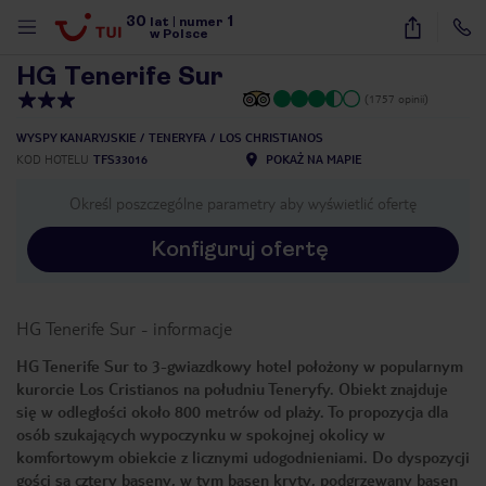
30
1
1
/
20
lat
|
numer
w Polsce
HG Tenerife Sur
(1757 opinii)
WYSPY KANARYJSKIE
TENERYFA
LOS CHRISTIANOS
KOD HOTELU
TFS33016
POKAŻ NA MAPIE
Określ poszczególne parametry aby wyświetlić ofertę
Konfiguruj ofertę
HG Tenerife Sur
-
informacje
HG Tenerife Sur to 3-gwiazdkowy hotel położony w popularnym
kurorcie Los Cristianos na południu Teneryfy. Obiekt znajduje
się w odległości około 800 metrów od plaży. To propozycja dla
osób szukających wypoczynku w spokojnej okolicy w
komfortowym obiekcie z licznymi udogodnieniami. Do dyspozycji
nute
gości są cztery baseny, w tym basen kryty, podgrzewany basen