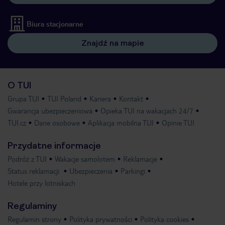
Biura stacjonarne
Znajdź na mapie
O TUI
Grupa TUI
TUI Poland
Kariera
Kontakt
Gwarancja ubezpieczeniowa
Opieka TUI na wakacjach 24/7
TUI.cz
Dane osobowe
Aplikacja mobilna TUI
Opinie TUI
Przydatne informacje
Podróż z TUI
Wakacje samolotem
Reklamacje
Status reklamacji
Ubezpieczenia
Parkingi
Hotele przy lotniskach
Regulaminy
Regulamin strony
Polityka prywatności
Polityka cookies