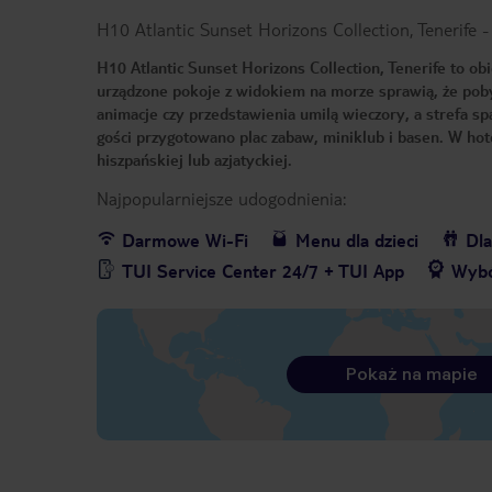
H10 Atlantic Sunset Horizons Collection, Tenerife
-
H10 Atlantic Sunset Horizons Collection, Tenerife to o
urządzone pokoje z widokiem na morze sprawią, że pob
animacje czy przedstawienia umilą wieczory, a strefa s
gości przygotowano plac zabaw, miniklub i basen. W ho
hiszpańskiej lub azjatyckiej.
Najpopularniejsze udogodnienia:
Darmowe Wi-Fi
Menu dla dzieci
Dla
TUI Service Center 24/7 + TUI App
Wybó
Pokaż na mapie