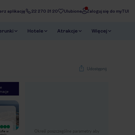
erz aplikację
22 270 31 20
Ulubione
Zaloguj się do myTUI
erunki
Hotele
Atrakcje
Więcej
Udostępnij
e
macje
1
/
57
Next slide
Wyjątkowy
Określ poszczególne parametry aby
yfie w
Wielokrotnie byliśmy na Teneryfie w
różnych hotelach. Standard hotelu