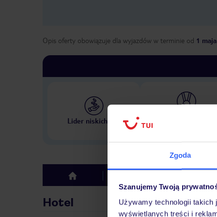
Opis oferty obowiązuje dla wyjazdów w terminie
od
1 maja
Największe biuro podr
Lider niskich cen
w Polsce
Zgoda
Hotel
Opinie
top
Szanujemy Twoją prywatno
Hotel
Używamy technologii takich 
wyświetlanych treści i rekla