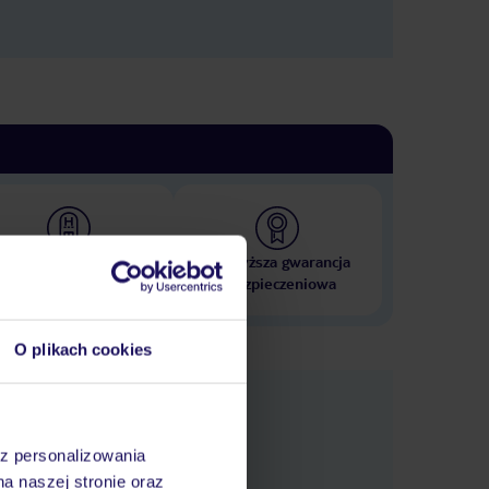
 000 hoteli w ponad 50
Najwyższa gwarancja
krajach
ubezpieczeniowa
O plikach cookies
e
macje
az personalizowania
na naszej stronie oraz