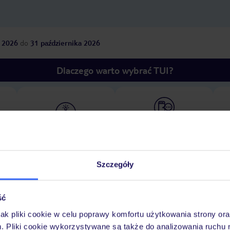
 2026
do
31 października 2026
Dlaczego warto wybrać TUI?
óży
Tylko u nas opieka na
10
30 lat w Polsce
wakacjach 24/7
Szczegóły
Ważn
Pokoje
Wyżywienie
Atrakcje
infor
ść
jak pliki cookie w celu poprawy komfortu użytkowania strony or
m. Pliki cookie wykorzystywane są także do analizowania ruchu 