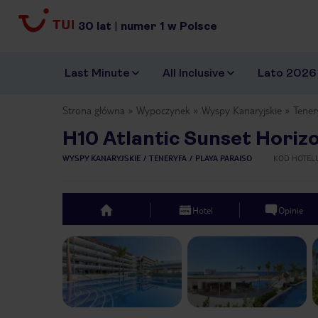
30
lat
|
numer
1
w Polsce
Last Minute
All Inclusive
Lato 2026
Strona główna
Wypoczynek
Wyspy Kanaryjskie
Tener
H10 Atlantic Sunset Horizo
WYSPY KANARYJSKIE
TENERYFA
PLAYA PARAISO
KOD HOTEL
Hotel
Opinie
top
Previous slide