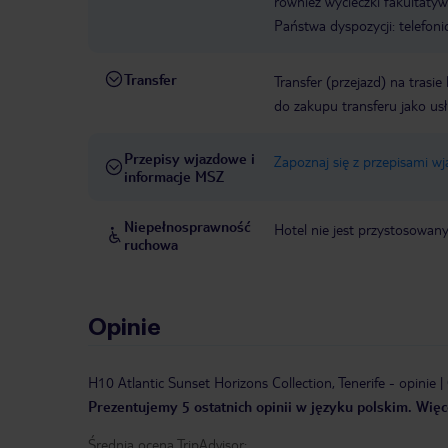
również wycieczki fakultaty
Państwa dyspozycji: telefon
Transfer
Transfer (przejazd) na trasi
do zakupu transferu jako us
Przepisy wjazdowe i
Zapoznaj się z przepisami w
informacje MSZ
Niepełnosprawność
Hotel nie jest przystosowan
ruchowa
Opinie
H10 Atlantic Sunset Horizons Collection, Tenerife
-
opinie
|
Prezentujemy 5 ostatnich opinii w języku polskim. Więce
Średnia ocena TripAdvisor: