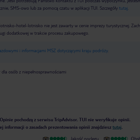
wne. Jeśli potrzebują Państwo kontaktu z TUI podczas wypoczynku, jeste
icznie, SMS-owo lub za pomocą czatu w aplikacji TUI. Szczegóły
tutaj
.
e lotnisko-hotel-lotnisko nie jest zawarty w cenie imprezy turystycznej. Za
ługi dodatkowej w trakcie procesu zakupowego.
jazdowymi i informacjami MSZ dotyczącymi kraju podróży
.
y dla osób z niepełnosprawnościami
Opinie pochodzą z serwisu TripAdvisor. TUI nie weryfikuje opinii.
j informacji o zasadach prezentowania opinii znajdziesz
tutaj
.
Jakość noclegu
Obsł