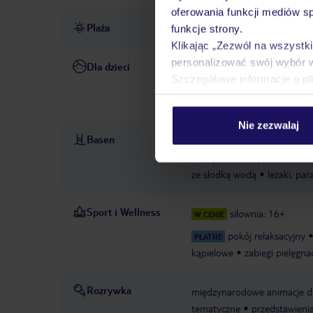
oferowania funkcji mediów s
Plaża
bezpośrednio przy plaży
p
funkcje strony.
Klikając „Zezwól na wszystk
personalizować swój wybór 
Dla dzieci
basen dla dzieci: zewnętrzny
Szczegółowe informacje o pl
dla dzieci
miniklub: 4-11 la
zabaw
minidyskoteka: 4-11
Nie zezwalaj
Basen
baseny: 4
basen dla dzieci
wodą
basen typu infinity 
ze słodką wodą
leżaki, par
Sport i Wellness
siłownia: 16+
W CENIE
pokój relaksacyjny
PŁATNE
kąpielowe
zabiegi pielęgn
Rozrywka
międzynarodowe animacje dl
tematyczne
przedstawieni