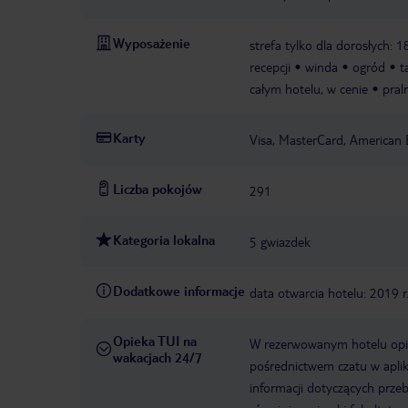
Wyposażenie
strefa tylko dla dorosłych: 1
recepcji
winda
ogród
t
całym hotelu, w cenie
pral
Karty
Visa, MasterCard, American 
Liczba pokojów
291
Kategoria lokalna
5 gwiazdek
Dodatkowe informacje
data otwarcia hotelu: 2019 r
Opieka TUI na
W rezerwowanym hotelu opiek
wakacjach 24/7
pośrednictwem czatu w aplik
informacji dotyczących prze