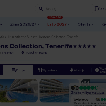
Pobi
Wpisz frazę, której szukasz
NOWOŚĆ
Zima 2026/27
Lato 2027
Oferta
Ki
yfa
H10 Atlantic Sunset Horizons Collection, Tenerife
ns Collection, Tenerife
U
TFS34001
POKAŻ NA MAPIE
Ważn
Pokoje
Wyżywienie
Atrakcje
infor
+
51
Znakomity
(
2738
opinii
)
Wyjątkowy
Wyjątkowy
Wielokrotnie byliśmy na Teneryfie w
Wielokrotnie byliśmy na Tener
różnych hotelach. Standard hotelu
różnych hotelach. Standard hotelu