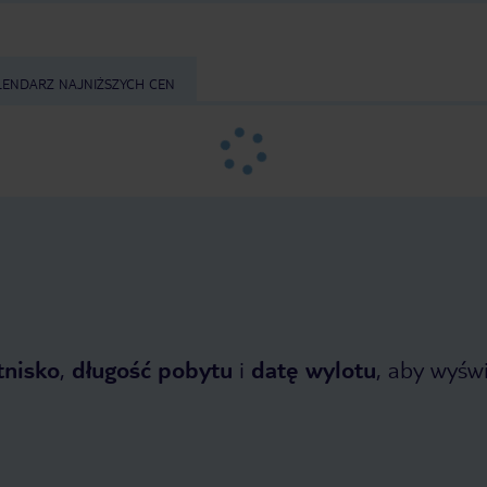
LENDARZ NAJNIŻSZYCH CEN
tnisko
,
długość pobytu
i
datę wylotu
, aby wyświe