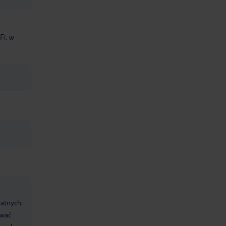
Fi: w
datnych
ować