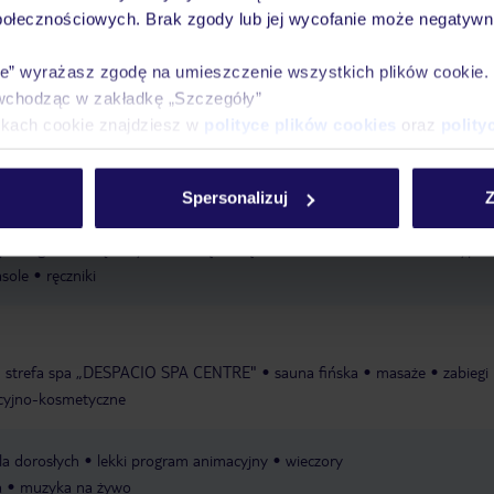
połecznościowych. Brak zgody lub jej wycofanie może negatywni
ubliczna
ręczniki
ie” wyrażasz zgodę na umieszczenie wszystkich plików cookie
wchodząc w zakładkę „Szczegóły”
, ze słodką wodą
opieka nad dziećmi: za opłatą
menu dla niemowląt
ikach cookie znajdziesz w
polityce plików cookies
oraz
polity
t, w cenie
animacje dla dzieci: 4-11 lat
pokój gier i zabaw: 4-12 lat
p
 lat, w cenie
wysokie krzesełka dla dzieci
Spersonalizuj
Z
: zewnętrzny, ze słodką wodą
basen „principal": zewnętrzny, ze słodką
„privilege": zewnętrzny, ze słodką wodą, na tarasie na dachu
basen typu i
asole
ręczniki
strefa spa „DESPACIO SPA CENTRE"
sauna fińska
masaże
zabiegi
acyjno-kosmetyczne
a dorosłych
lekki program animacyjny
wieczory
a
muzyka na żywo