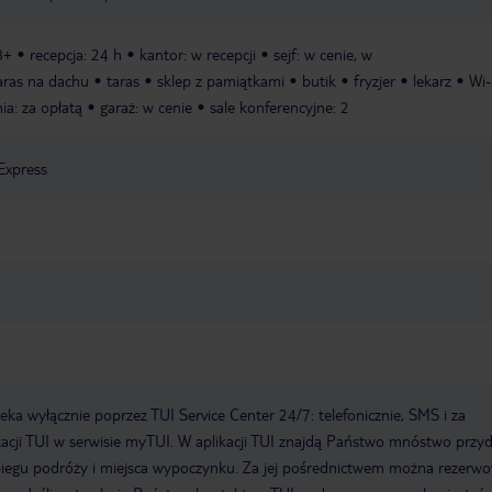
8+
recepcja: 24 h
kantor: w recepcji
sejf: w cenie, w
aras na dachu
taras
sklep z pamiątkami
butik
fryzjer
lekarz
Wi-
nia: za opłatą
garaż: w cenie
sale konferencyjne: 2
Express
.
a wyłącznie poprzez TUI Service Center 24/7: telefonicznie, SMS i za
acji TUI w serwisie myTUI. W aplikacji TUI znajdą Państwo mnóstwo przy
biegu podróży i miejsca wypoczynku. Za jej pośrednictwem można rezerw