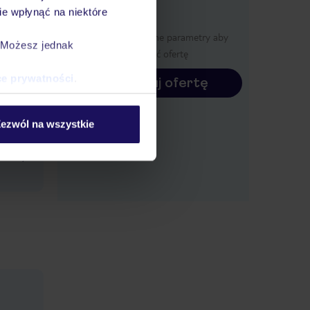
e wpłynąć na niektóre
Określ poszczególne parametry aby
. Możesz jednak
wyświetlić ofertę
menu
ce prywatności
.
Konfiguruj ofertę
lac
ezwól na wszystkie
nfinity: