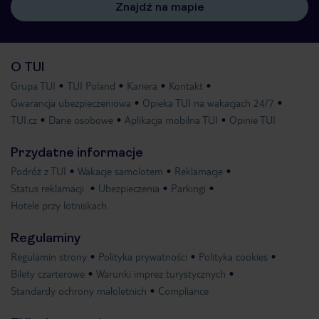
Znajdź na mapie
O TUI
Grupa TUI
TUI Poland
Kariera
Kontakt
Gwarancja ubezpieczeniowa
Opieka TUI na wakacjach 24/7
TUI.cz
Dane osobowe
Aplikacja mobilna TUI
Opinie TUI
Przydatne informacje
Podróż z TUI
Wakacje samolotem
Reklamacje
Status reklamacji
Ubezpieczenia
Parkingi
Hotele przy lotniskach
Regulaminy
Regulamin strony
Polityka prywatności
Polityka cookies
Bilety czarterowe
Warunki imprez turystycznych
Standardy ochrony małoletnich
Compliance