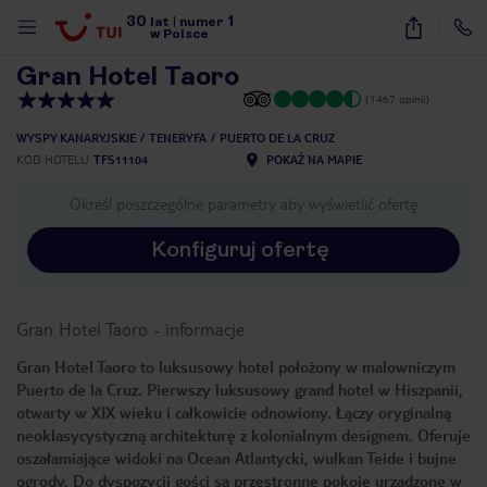
30
1
1
/
15
lat
|
numer
w Polsce
Gran Hotel Taoro
(1467 opinii)
WYSPY KANARYJSKIE
TENERYFA
PUERTO DE LA CRUZ
KOD HOTELU
TFS11104
POKAŻ NA MAPIE
Określ poszczególne parametry aby wyświetlić ofertę
Konfiguruj ofertę
Gran Hotel Taoro
-
informacje
Gran Hotel Taoro to luksusowy hotel położony w malowniczym
Puerto de la Cruz. Pierwszy luksusowy grand hotel w Hiszpanii,
otwarty w XIX wieku i całkowicie odnowiony. Łączy oryginalną
neoklasycystyczną architekturę z kolonialnym designem. Oferuje
oszałamiające widoki na Ocean Atlantycki, wulkan Teide i bujne
nute
ogrody. Do dyspozycji gości są przestronne pokoje urządzone w