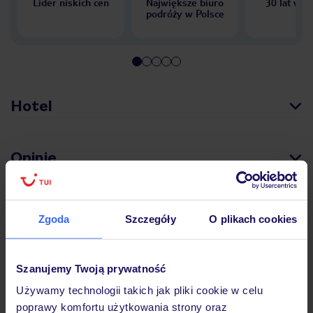
Lider niskich cen
Największe biuro
30 lat w P
podróży w Polsce
Hotel
Opinie
Pokoje
Zgoda
Szczegóły
O plikach cookies
Wyżywienie
Szanujemy Twoją prywatność
Używamy technologii takich jak pliki cookie w celu
poprawy komfortu użytkowania strony oraz
Atrakcje