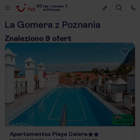
30
1
lat
|
numer
w Polsce
La Gomera z Poznania
Znaleziono 9 ofert
4.2
/5
341
opinii
nute
Apartamentos Playa Calera