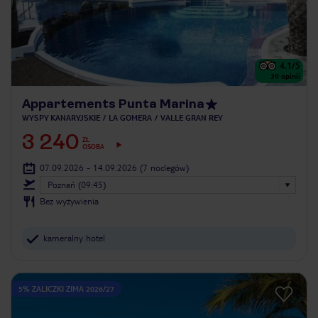
4.1
/5
39
opinii
Appartements Punta Marina
WYSPY KANARYJSKIE
LA GOMERA
VALLE GRAN REY
3 240
ZŁ
OSOBA
07.09.2026 - 14.09.2026
(7 noclegów)
Poznań (09:45)
Bez wyżywienia
kameralny hotel
5% ZALICZKI ZIMA 2026/27