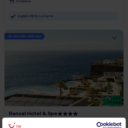
Śniadanie
bogata oferta kulinarna
5% ZALICZKI LATO 2027
4.5
/5
177
opinii
Bancal Hotel & Spa
WYSPY KANARYJSKIE
LA GOMERA
SAN SEBASTIAN
ZŁ