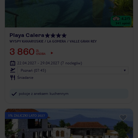
4.2
/5
341
opinii
Playa Calera
WYSPY KANARYJSKIE
LA GOMERA
VALLE GRAN REY
3 860
ZŁ
OSOBA
22.04.2027 - 29.04.2027
(7 noclegów)
Poznań (07:45)
Śniadanie
pokoje z aneksem kuchennym
5% ZALICZKI LATO 2027