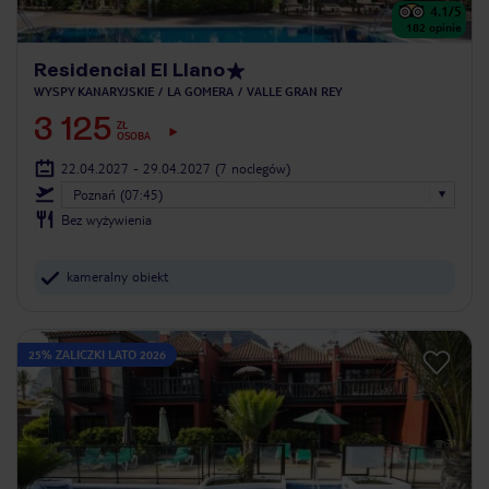
4.1
/5
182
opinie
Residencial El Llano
WYSPY KANARYJSKIE
LA GOMERA
VALLE GRAN REY
3 125
ZŁ
OSOBA
22.04.2027 - 29.04.2027
(7 noclegów)
Poznań (07:45)
Bez wyżywienia
kameralny obiekt
25% ZALICZKI LATO 2026