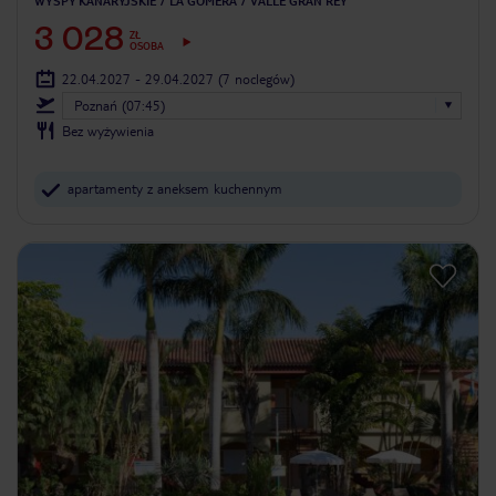
WYSPY KANARYJSKIE
LA GOMERA
VALLE GRAN REY
3 028
ZŁ
OSOBA
22.04.2027 - 29.04.2027
(7 noclegów)
Poznań (07:45)
Bez wyżywienia
apartamenty z aneksem kuchennym