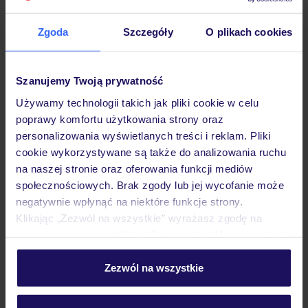
3 487
OSOBA
14.06.2027 - 21.06.2027
(7 noclegów)
Zgoda
Szczegóły
O plikach cookies
Poznań (09:50)
Śniadanie
Szanujemy Twoją prywatność
bogata oferta sportowa
Używamy technologii takich jak pliki cookie w celu
poprawy komfortu użytkowania strony oraz
personalizowania wyświetlanych treści i reklam. Pliki
5% ZALICZKI LATO 2027
cookie wykorzystywane są także do analizowania ruchu
na naszej stronie oraz oferowania funkcji mediów
społecznościowych. Brak zgody lub jej wycofanie może
negatywnie wpłynąć na niektóre funkcje strony.
Klikając „Zezwól na wszystkie” wyrażasz zgodę na
umieszczenie wszystkich plików cookie. Możesz jednak
personalizować swój wybór wchodząc w zakładkę
„Szczegóły”
Zezwól na wszystkie
Szczegółowe informacje o plikach cookie znajdziesz
4.2
/5
w
polityce plików cookies
oraz
polityce prywatności
.
350
opinii