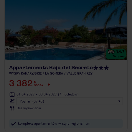
3.9
/5
76
opinii
Appartements Baja del Secreto
WYSPY KANARYJSKIE
LA GOMERA
VALLE GRAN REY
3 382
ZŁ
OSOBA
01.04.2027 - 08.04.2027
(7 noclegów)
Poznań (07:45)
Bez wyżywienia
kompleks apartamentów w stylu regionalnym