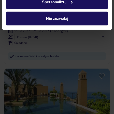
Spersonalizuj
Hotel Gran Rey
WYSPY KANARYJSKIE
LA GOMERA
VALLE GRAN REY
Nie zezwalaj
3 606
ZŁ
OSOBA
14.06.2027 - 21.06.2027
(7 noclegów)
Poznań (09:50)
Śniadanie
darmowe Wi-Fi w całym hotelu