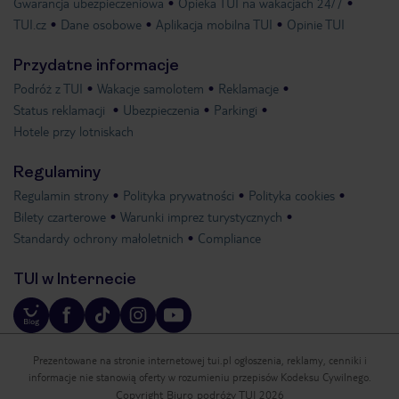
Gwarancja ubezpieczeniowa
Opieka TUI na wakacjach 24/7
TUI.cz
Dane osobowe
Aplikacja mobilna TUI
Opinie TUI
Przydatne informacje
Podróż z TUI
Wakacje samolotem
Reklamacje
Status reklamacji
Ubezpieczenia
Parkingi
Hotele przy lotniskach
Regulaminy
Regulamin strony
Polityka prywatności
Polityka cookies
Bilety czarterowe
Warunki imprez turystycznych
Standardy ochrony małoletnich
Compliance
TUI w Internecie
Prezentowane na stronie internetowej tui.pl ogłoszenia, reklamy, cenniki i
informacje nie stanowią oferty w rozumieniu przepisów Kodeksu Cywilnego.
Copyright Biuro podróży TUI 2026