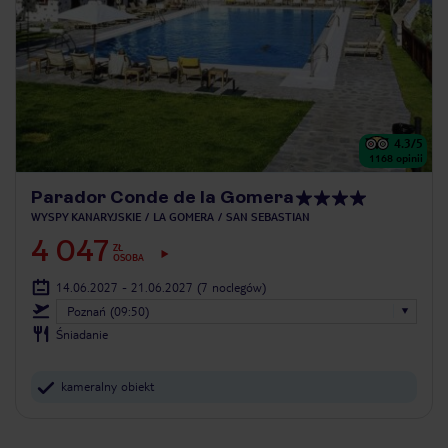
4.3
/5
1168
opinii
Parador Conde de la Gomera
WYSPY KANARYJSKIE
LA GOMERA
SAN SEBASTIAN
4 047
ZŁ
OSOBA
14.06.2027 - 21.06.2027
(7 noclegów)
Poznań (09:50)
Śniadanie
kameralny obiekt