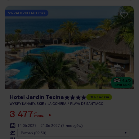
5% ZALICZKI LATO 2027
4.2
/5
2698
opinii
Hotel Jardin Tecina
Dla rodzin
WYSPY KANARYJSKIE
LA GOMERA
PLAYA DE SANTIAGO
3 477
ZŁ
OSOBA
14.06.2027 - 21.06.2027
(7 noclegów)
Poznań (09:50)