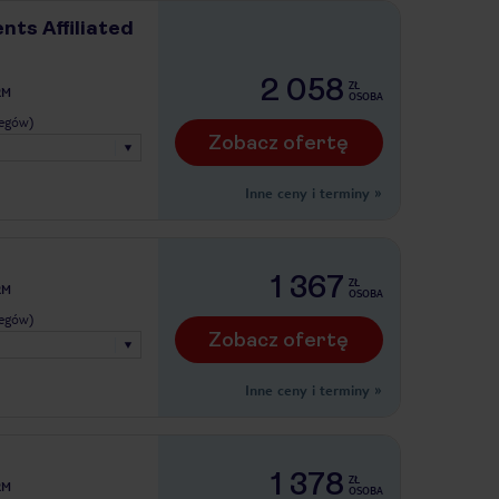
nts Affiliated
2 058
ZŁ
RM
OSOBA
legów)
Zobacz ofertę
Inne ceny i terminy
»
1 367
ZŁ
RM
OSOBA
legów)
Zobacz ofertę
Inne ceny i terminy
»
1 378
ZŁ
RM
OSOBA