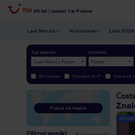
30
lat
|
numer
1
w Polsce
Last Minute
All Inclusive
Lato 2026
Typ wyjazdu
Lotnisko
Costa Blanca z Poznania
Poznań
All Inclusive
Standard od 4*
Ocena od 4
Cost
Znal
Pokaż na mapie
ZALICZKA
Filtruj wyniki
Wyczyść wszystko