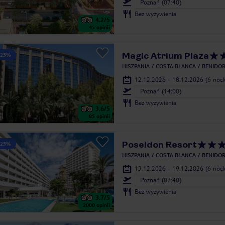
Poznań (07:40)
Bez wyżywienia
4.2
/5
45
opinii
Magic Atrium Plaza
 25%
HISZPANIA
COSTA BLANCA
BENIDO
12.12.2026 - 18.12.2026
(6 noc
Poznań (14:00)
Bez wyżywienia
3.6
/5
85
opinii
Poseidon Resort
 25%
HISZPANIA
COSTA BLANCA
BENIDO
13.12.2026 - 19.12.2026
(6 noc
Poznań (07:40)
Bez wyżywienia
3.7
/5
2000
opinii