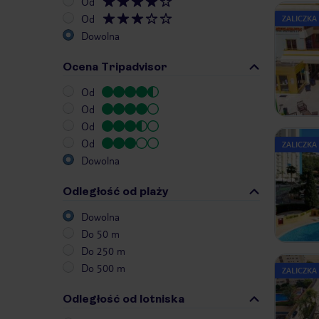
Od
Od
ZALICZKA
Dowolna
Ocena Tripadvisor
Od
Od
Od
Od
ZALICZKA
Dowolna
Odległość od plaży
Dowolna
Do 50 m
Do 250 m
Do 500 m
ZALICZKA
Odległość od lotniska