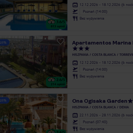
12.12.2026 - 18.12.2026
(6 noc
Poznań (14:00)
Bez wyżywienia
3.6
/5
813
opinii
Apartamentos Marina 
 25%
HISZPANIA
COSTA BLANCA
TORREVI
12.12.2026 - 18.12.2026
(6 noc
Poznań (14:00)
Bez wyżywienia
2.6
/5
214
opinii
Ona Ogisaka Garden
 25%
HISZPANIA
COSTA BLANCA
DENIA
22.11.2026 - 28.11.2026
(6 noc
Poznań (07:40)
Bez wyżywienia
3.4
/5