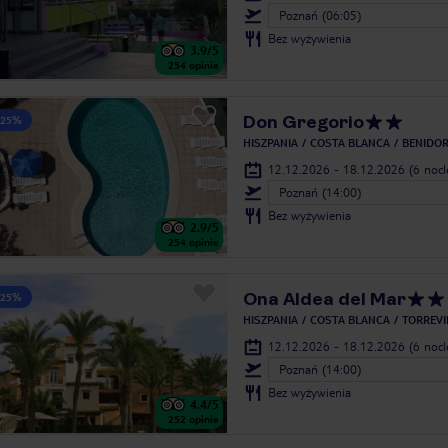
Poznań (06:05)
Bez wyżywienia
3.9
/5
254
opinie
Don Gregorio
 25%
HISZPANIA
COSTA BLANCA
BENIDO
12.12.2026 - 18.12.2026
(6 noc
Poznań (14:00)
Bez wyżywienia
2.9
/5
254
opinie
Ona Aldea del Mar
 25%
HISZPANIA
COSTA BLANCA
TORREVI
12.12.2026 - 18.12.2026
(6 noc
Poznań (14:00)
Bez wyżywienia
4.4
/5
252
opinie