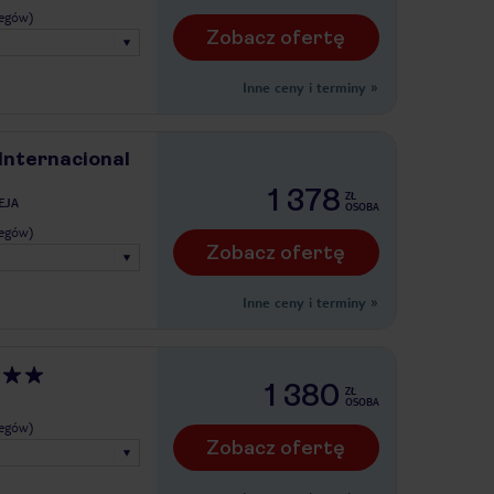
legów)
Zobacz ofertę
Inne ceny i terminy
»
Internacional
1 378
ZŁ
EJA
OSOBA
legów)
Zobacz ofertę
Inne ceny i terminy
»
1 380
ZŁ
OSOBA
legów)
Zobacz ofertę