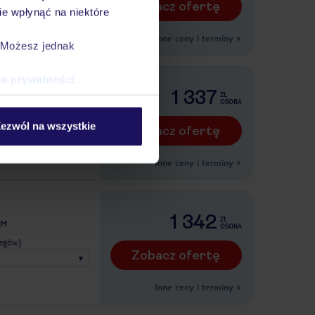
Zobacz ofertę
e wpłynąć na niektóre
Inne ceny i terminy
»
. Możesz jednak
ce prywatności
.
orm
1 337
ZŁ
RM
OSOBA
legów)
ezwól na wszystkie
Zobacz ofertę
Inne ceny i terminy
»
1 342
ZŁ
RM
OSOBA
legów)
Zobacz ofertę
Inne ceny i terminy
»