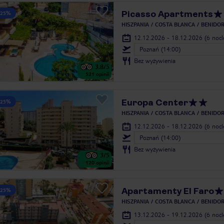
Picasso Apartments
 25%
HISZPANIA
COSTA BLANCA
BENIDO
12.12.2026 - 18.12.2026
(6 noc
Poznań (14:00)
Bez wyżywienia
3.8
/5
521
opinii
Europa Center
 25%
HISZPANIA
COSTA BLANCA
BENIDO
12.12.2026 - 18.12.2026
(6 noc
Poznań (14:00)
Bez wyżywienia
3
/5
120
opinii
Apartamenty El Faro
 25%
HISZPANIA
COSTA BLANCA
BENIDO
13.12.2026 - 19.12.2026
(6 noc