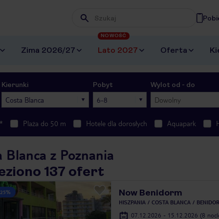
Pobi
Wpisz frazę, której szukasz
NOWOŚĆ
Zima 2026/27
Lato 2027
Oferta
Ki
Kierunki
Pobyt
Wylot od - do
Costa Blanca
6-8
Dowolny
*
Plaża do 50 m
Hotele dla dorosłych
Aquapark
a Blanca z Poznania
eziono 137 ofert
Now Benidorm
 25%
HISZPANIA
COSTA BLANCA
BENIDO
07.12.2026 - 15.12.2026
(8 noc