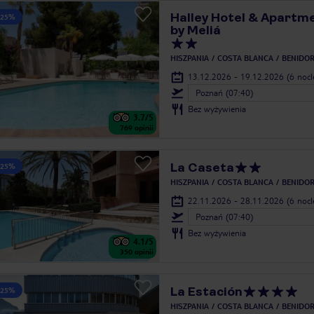
Halley Hotel & Apartme
 25%
by Meliá
HISZPANIA
COSTA BLANCA
BENIDO
13.12.2026 - 19.12.2026
(6 noc
Poznań (07:40)
Bez wyżywienia
3.7
/5
769
opinii
La Caseta
 25%
HISZPANIA
COSTA BLANCA
BENIDO
22.11.2026 - 28.11.2026
(6 noc
Poznań (07:40)
Bez wyżywienia
4.1
/5
350
opinii
La Estación
 25%
HISZPANIA
COSTA BLANCA
BENIDO