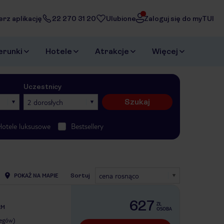
erz aplikację
22 270 31 20
Ulubione
Zaloguj się do myTUI
erunki
Hotele
Atrakcje
Więcej
Uczestnicy
Szukaj
2 dorosłych
Hotele luksusowe
Bestsellery
cena rosnąco
POKAŻ NA MAPIE
Sortuj
627
ZŁ
RM
OSOBA
legów)