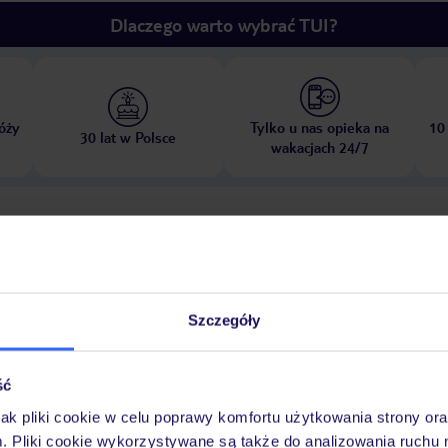
Dlaczego warto wybrać TUI?
óży
Tylko u nas opieka na
10
30 lat w Polsce
wakacjach 24/7
Pokoje
Wyżywienie
Atrakcje
Ważne i
Szczegóły
ść
jak pliki cookie w celu poprawy komfortu użytkowania strony or
m. Pliki cookie wykorzystywane są także do analizowania ruchu 