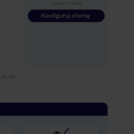
wyświetlić ofertę
Konfiguruj ofertę
o ok. 400