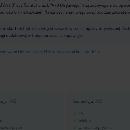
PA53 (Playa Taurito) oraz LPA70 (Arguineguín) są zobowiązani do opłace
okości 0,15 €/os./dzień. Należność należy uregulować podczas zakwatero
e lotnisko-hotel-lotnisko nie jest zawarty w cenie imprezy turystycznej. Za
ługi dodatkowej w trakcie procesu zakupowego.
jazdowymi i informacjami MSZ dotyczącymi kraju podróży
.
koju
:
7AB
Kod pokoju
:
7AC
TV
fon
telefon
a lub prysznic
wanna lub prysznic