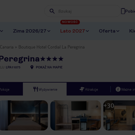
Pobi
Wpisz frazę, której szukasz
NOWOŚĆ
Zima 2026/27
Lato 2027
Oferta
Ki
Canaria
Boutique Hotel Cordial La Peregrina
 Peregrina
ELU
LPA11075
POKAŻ NA MAPIE
Pokoje
Wyżywienie
Atrakcje
Ważne i
+
30