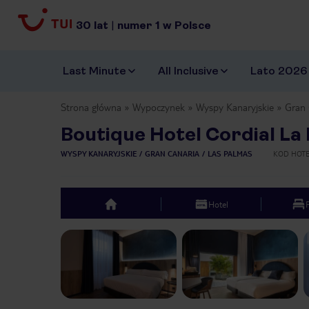
30
lat
|
numer
1
w Polsce
Last Minute
All Inclusive
Lato 2026
Strona główna
Wypoczynek
Wyspy Kanaryjskie
Gran 
Boutique Hotel Cordial La
WYSPY KANARYJSKIE
GRAN CANARIA
LAS PALMAS
KOD HOT
Hotel
top
Previous slide