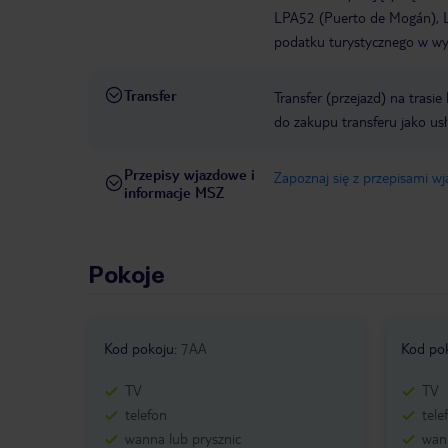
LPA52 (Puerto de Mogán), L
podatku turystycznego w wys
Transfer
Transfer (przejazd) na trasi
do zakupu transferu jako us
Przepisy wjazdowe i
Zapoznaj się z przepisami w
informacje MSZ
Pokoje
Kod pokoju
:
7AA
Kod po
TV
TV
telefon
tele
wanna lub prysznic
wann