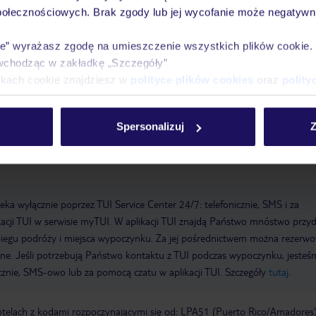
połecznościowych. Brak zgody lub jej wycofanie może negatywni
y
Wi-Fi w hotelu
Winda
Liczba wind: 1
Taras słoneczny
Baseny:
basen odkryty, parasole przy basenie, leżaki przy basenie
ie” wyrażasz zgodę na umieszczenie wszystkich plików cookie
wchodząc w zakładkę „Szczegóły”
ikach cookie znajdziesz w
polityce plików cookies
oraz
polity
Spersonalizuj
Z
a wyłącznie poprzez TUI Service Center 24/7: telefonicznie, SMS i za
acji TUI w serwisie myTUI. W aplikacji TUI znajdą Państwo mnóstwo przy
biegu podróży i miejsca wypoczynku. Za jej pośrednictwem można rezerw
wne. Jeśli potrzebują Państwo kontaktu z TUI podczas wypoczynku, jeste
icznie, SMS-owo lub za pomocą czatu w aplikacji TUI. Szczegóły
tutaj
.
otelach z kodami rozpoczynającymi się od: LPA51 (Puerto Rico/Amadores)