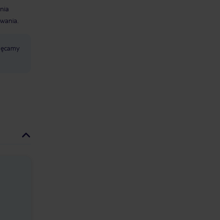
nia
wania.
chęcamy