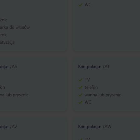
WC
znic
zarka do włosów
frok
atyzacja
koju
:
7AS
Kod pokoju
:
7AT
TV
fon
telefon
a lub prysznic
wanna lub prysznic
WC
koju
:
7AV
Kod pokoju
:
7AW
TV