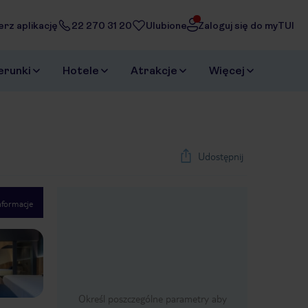
erz aplikację
22 270 31 20
Ulubione
Zaloguj się do myTUI
erunki
Hotele
Atrakcje
Więcej
Udostępnij
nformacje
1
/
36
Next slide
Określ poszczególne parametry aby