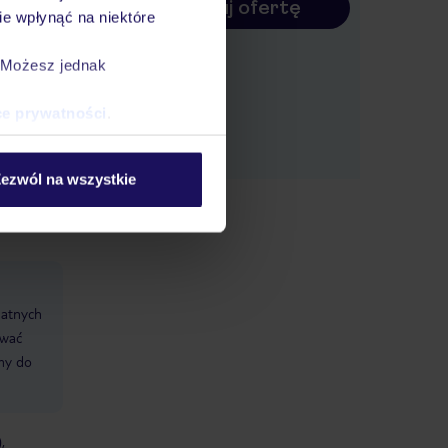
Konfiguruj ofertę
e wpłynąć na niektóre
. Możesz jednak
ce prywatności
.
ezwól na wszystkie
datnych
ować
śmy do
,