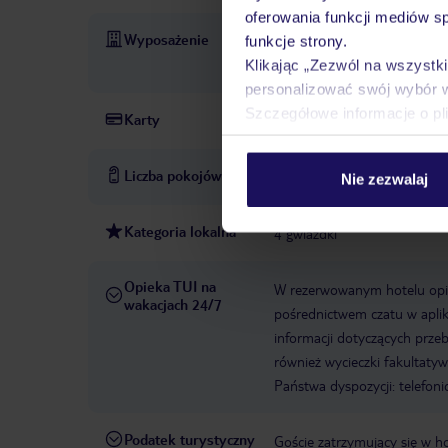
oferowania funkcji mediów s
Wyposażenie
Recepcja 24h
Sejf hotelow
funkcje strony.
Podgrzewany basen odkryty, 
Klikając „Zezwól na wszystk
personalizować swój wybór 
Szczegółowe informacje o pl
Karty
Mastercard, Visa
Liczba pokojów
28
Nie zezwalaj
Kategoria lokalna
4 gwiazdki
Opieka TUI na
W rezerwowanym hotelu opiek
wakacjach 24/7
pośrednictwem czatu w aplik
informacji dotyczących prze
również wycieczki fakultaty
Państwa dyspozycji: telefon
Podatek turystyczny
Goście zatrzymujący się w h