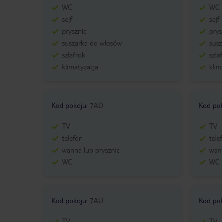
WC
WC
sejf
sejf
prysznic
prys
suszarka do włosów
sus
szlafrok
szla
klimatyzacja
klim
Kod pokoju
:
7AD
Kod po
TV
TV
telefon
tele
wanna lub prysznic
wann
WC
WC
Kod pokoju
:
7AU
Kod po
TV
TV