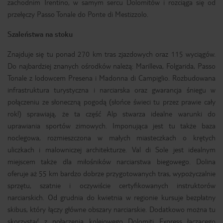
zachodnim Trentino, w samym sercu Dolomitów i rozciąga się od
przełęczy Passo Tonale do Ponte di Mestizzolo.
Szaleństwa na stoku
Znajduje się tu ponad 270 km tras zjazdowych oraz 115 wyciągów.
Do najbardziej znanych ośrodków należą: Marilleva, Folgarida, Passo
Tonale z lodowcem Presena i Madonna di Campiglio. Rozbudowana
infrastruktura turystyczna i narciarska oraz gwarancja śniegu w
połączeniu ze słoneczną pogodą (słońce świeci tu przez prawie cały
rok!) sprawiają, że ta część Alp stwarza idealne warunki do
uprawiania sportów zimowych. Imponująca jest tu także baza
noclegowa, rozmieszczona w małych miasteczkach o krętych
uliczkach i malowniczej architekturze. Val di Sole jest idealnym
miejscem także dla miłośników narciarstwa biegowego. Dolina
oferuje aż 55 km bardzo dobrze przygotowanych tras, wypożyczalnie
sprzętu, szatnie i oczywiście certyfikowanych instruktorów
narciarskich. Od grudnia do kwietnia w regionie kursuje bezpłatny
skibus, który łączy główne obszary narciarskie. Dodatkowo można tu
skorzystać z połączenia kolejowego Dolomiti Express łączącego