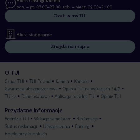
Biuro Obsługi Klienta
pon. – pt. 08:00–22:00, sob. – niedz. 09:00–21:00
Czat w myTUI
Biura stacjonarne
Znajdź na mapie
O TUI
Grupa TUI
TUI Poland
Kariera
Kontakt
Gwarancja ubezpieczeniowa
Opieka TUI na wakacjach 24/7
TUI.cz
Dane osobowe
Aplikacja mobilna TUI
Opinie TUI
Przydatne informacje
Podróż z TUI
Wakacje samolotem
Reklamacje
Status reklamacji
Ubezpieczenia
Parkingi
Hotele przy lotniskach