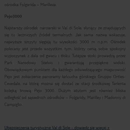
ośrodka Folgarida – Marilleva.
Pejo3000
Najstarszy ośrodek narciarski w Val di Sole, słynący ze znajdujących
się tu leczniczych źródeł termalnych. Jak sama nazwa wskazuje,
najwyższe szczyty sięgają tu wysokości 3000 m n.p.m. Ośrodek
polecany jest przede wszystkim tym, którzy cenią sobie spokojny
wypoczynek z dala od gwaru i tłoku. Tutejsze stoki prowadzą przez
Park Narodowy Stelvio i gwarantują przepiękne widoki.
Obowiązkowym punktem dla każdego odwiedzającego miejscowość
Pejo jest zobaczenie panoramy łańcucha górskiego Gruppo Ortles-
Cevedale, na którą można się dostać ze stacji środkowej Tarlenta
kolejką linową Pejo 3000. Dużym atutem jest również bliska
odległość od sąsiednich ośrodków – Folgaridy, Marilley i Madonny di
Campiglio.
Ubezpieczenia turystyczne Val di Sole - dowiedz się więcej »