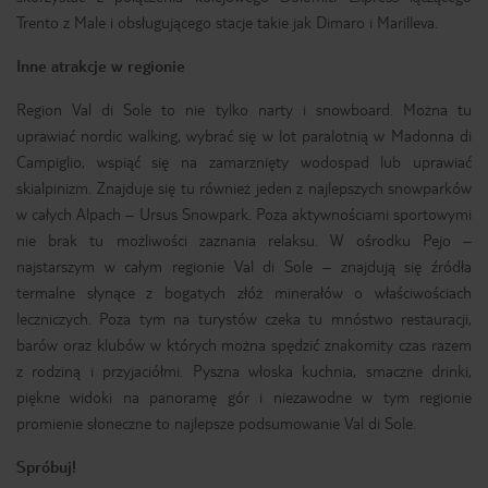
Trento z Male i obsługującego stacje takie jak Dimaro i Marilleva.
Inne atrakcje w regionie
Region Val di Sole to nie tylko narty i snowboard. Można tu
uprawiać nordic walking, wybrać się w lot paralotnią w Madonna di
Campiglio, wspiąć się na zamarznięty wodospad lub uprawiać
skialpinizm. Znajduje się tu również jeden z najlepszych snowparków
w całych Alpach – Ursus Snowpark. Poza aktywnościami sportowymi
nie brak tu możliwości zaznania relaksu. W ośrodku Pejo –
najstarszym w całym regionie Val di Sole – znajdują się źródła
termalne słynące z bogatych złóż minerałów o właściwościach
leczniczych. Poza tym na turystów czeka tu mnóstwo restauracji,
barów oraz klubów w których można spędzić znakomity czas razem
z rodziną i przyjaciółmi. Pyszna włoska kuchnia, smaczne drinki,
piękne widoki na panoramę gór i niezawodne w tym regionie
promienie słoneczne to najlepsze podsumowanie Val di Sole.
Spróbuj!