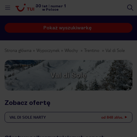
30
1
lat
|
numer
w Polsce
Pokaż wyszukiwarkę
Strona główna
Wypoczynek
Włochy
Trentino
Val di Sole
Val di Sole
Zobacz ofertę
VAL DI SOLE
NARTY
od 848 zł/os.
nute