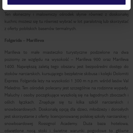
znajduje się Ursus Snowpark – najlepszy snowpark w całych Alpach.
Ten słoneczny i malowniczy ośrodek słynie również z doskonałej
kuchni; możesz się tu również wybrać w lot paralotnią lub skorzystać
z oferty pobliskich basenów termalnych.
Folgarida – Marilleva
Marilleva to małe miasteczko turystyczne podzielone na dwa
poziomy ze względu na wysokość – Marilleva 900 oraz Marilleva
1400. Największą zaletą tego obszaru jest bezpośredni dostęp do
stoków narciarskich, kursującego bezpłatnie skibusa i kolejki Dolomiti
Express. Folgarida leży na wysokości 1 300 m n.p.m. wśród lasów Val
Meledrio. Ten ośrodek polecany jest szczególnie na rodzinne wypady.
Maluchy i osoby początkujące wyszkolą się na łagodnych zboczach i
oślich łączkach. Znajduje się tu kilka szkół narciarskich i
snowboardowych. Doskonałą opcją dla dzieci, młodzieży i dorosłych
jest skorzystanie z oferty licencjonowanej polskiej szkoły narciarskiej i
snowboardowej Rossignol Academy. Duża baza hotelowa,
oświetlone nocą stoki i świetne warunki pogodowe to główne