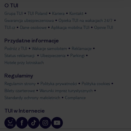
O TUI
Grupa TUI
TUI Poland
Kariera
Kontakt
Gwarancja ubezpieczeniowa
Opieka TUI na wakacjach 24/7
TUI.cz
Dane osobowe
Aplikacja mobilna TUI
Opinie TUI
Przydatne informacje
Podróż z TUI
Wakacje samolotem
Reklamacje
Status reklamacji
Ubezpieczenia
Parkingi
Hotele przy lotniskach
Regulaminy
Regulamin strony
Polityka prywatności
Polityka cookies
Bilety czarterowe
Warunki imprez turystycznych
Standardy ochrony małoletnich
Compliance
TUI w Internecie