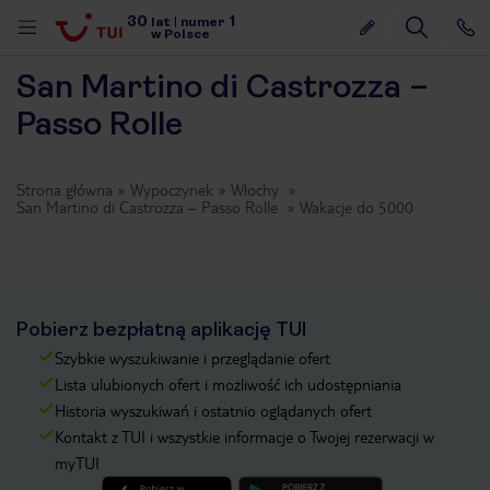
30
1
lat
|
numer
w Polsce
San Martino di Castrozza –
Passo Rolle
Strona główna
Wypoczynek
Włochy
San Martino di Castrozza – Passo Rolle
Wakacje do 5000
Pobierz bezpłatną aplikację TUI
Szybkie wyszukiwanie i przeglądanie ofert
Lista ulubionych ofert i możliwość ich udostępniania
Historia wyszukiwań i ostatnio oglądanych ofert
Kontakt z TUI i wszystkie informacje o Twojej rezerwacji w
nute
myTUI