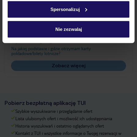
w
polityce plików cookies
oraz
polityce prywatności
.
Spersonalizuj
Często zadawane pytania
Nie zezwalaj
Jak zmienić uczestników/osobę zgłaszającą?
Czy w Hotelu będzie przedstawiciel TUI?
Na jakiej podstawie i gdzie otrzymam karty
pokładowe/bilety lotnicze?
Zobacz więcej
Pobierz bezpłatną aplikację TUI
Szybkie wyszukiwanie i przeglądanie ofert
Lista ulubionych ofert i możliwość ich udostępniania
Historia wyszukiwań i ostatnio oglądanych ofert
Kontakt z TUI i wszystkie informacje o Twojej rezerwacji w