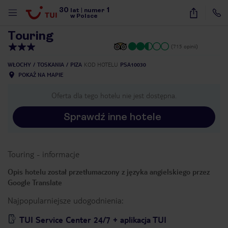
30
1
1
/
11
lat
|
numer
w Polsce
Touring
(715 opinii)
WŁOCHY
TOSKANIA
PIZA
KOD HOTELU
PSA10030
POKAŻ NA MAPIE
Oferta dla tego hotelu nie jest dostępna.
Sprawdź inne hotele
Touring
-
informacje
Opis hotelu został przetłumaczony z języka angielskiego przez
Google Translate
Najpopularniejsze udogodnienia:
nute
TUI Service Center 24/7 + aplikacja TUI