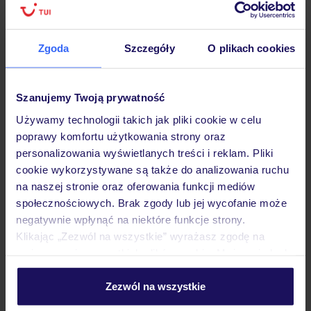
Hotel
Zgoda
Szczegóły
O plikach cookies
Opinie
Szanujemy Twoją prywatność
Używamy technologii takich jak pliki cookie w celu
poprawy komfortu użytkowania strony oraz
Pokoje
personalizowania wyświetlanych treści i reklam. Pliki
cookie wykorzystywane są także do analizowania ruchu
na naszej stronie oraz oferowania funkcji mediów
Wyżywienie
społecznościowych. Brak zgody lub jej wycofanie może
negatywnie wpłynąć na niektóre funkcje strony.
Klikając „Zezwól na wszystkie” wyrażasz zgodę na
Atrakcje
umieszczenie wszystkich plików cookie. Możesz jednak
personalizować swój wybór wchodząc w zakładkę
„Szczegóły”
Zezwól na wszystkie
Ważne informacje
Szczegółowe informacje o plikach cookie znajdziesz