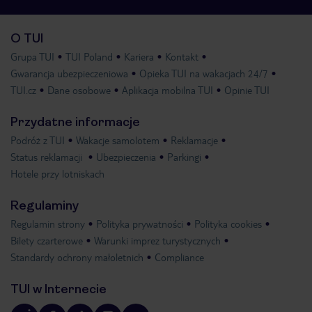
O TUI
Grupa TUI
TUI Poland
Kariera
Kontakt
Gwarancja ubezpieczeniowa
Opieka TUI na wakacjach 24/7
TUI.cz
Dane osobowe
Aplikacja mobilna TUI
Opinie TUI
Przydatne informacje
Podróż z TUI
Wakacje samolotem
Reklamacje
Status reklamacji
Ubezpieczenia
Parkingi
Hotele przy lotniskach
Regulaminy
Regulamin strony
Polityka prywatności
Polityka cookies
Bilety czarterowe
Warunki imprez turystycznych
Standardy ochrony małoletnich
Compliance
TUI w Internecie