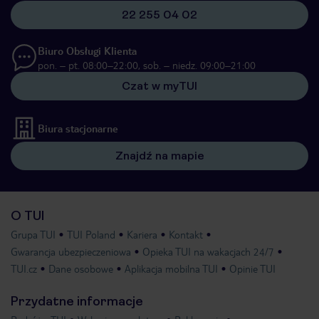
22 255 04 02
Biuro Obsługi Klienta
pon. – pt. 08:00–22:00, sob. – niedz. 09:00–21:00
Czat w myTUI
Biura stacjonarne
Znajdź na mapie
O TUI
Grupa TUI
TUI Poland
Kariera
Kontakt
Gwarancja ubezpieczeniowa
Opieka TUI na wakacjach 24/7
TUI.cz
Dane osobowe
Aplikacja mobilna TUI
Opinie TUI
Przydatne informacje