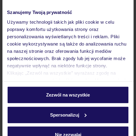
Pokoje
Szanujemy Twoją prywatność
Używamy technologii takich jak pliki cookie w celu
Wyżywienie
poprawy komfortu użytkowania strony oraz
personalizowania wyświetlanych treści i reklam. Pliki
cookie wykorzystywane są także do analizowania ruchu
Atrakcje
na naszej stronie oraz oferowania funkcji mediów
społecznościowych. Brak zgody lub jej wycofanie może
negatywnie wpłynąć na niektóre funkcje strony.
Ważne informacje
Klikając „Zezwól na wszystkie” wyrażasz zgodę na
umieszczenie wszystkich plików cookie. Możesz jednak
personalizować swój wybór wchodząc w zakładkę
„Szczegóły”
Zezwól na wszystkie
Często zadawane pytania
Szczegółowe informacje o plikach cookie znajdziesz
Jak zmienić uczestników/osobę zgłaszającą?
w
polityce plików cookies
oraz
polityce prywatności
.
Spersonalizuj
Czy w Hotelu będzie przedstawiciel TUI?
Na jakiej podstawie i gdzie otrzymam karty
pokładowe/bilety lotnicze?
Nie zezwalaj