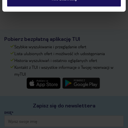
Zobacz więcej
Pobierz bezpłatną aplikację TUI
Szybkie wyszukiwanie i przeglądanie ofert
Lista ulubionych ofert i możliwość ich udostępniania
Historia wyszukiwań i ostatnio oglądanych ofert
Kontakt z TUI i wszystkie informacje o Twojej rezerwacji w
myTUI
Zapisz się do newslettera
IMIĘ*