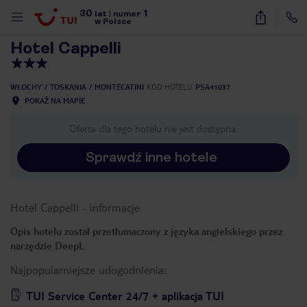
30
1
1
/
40
lat
|
numer
w Polsce
Hotel Cappelli
WŁOCHY
TOSKANIA
MONTECATINI
KOD HOTELU
PSA41037
POKAŻ NA MAPIE
Oferta dla tego hotelu nie jest dostępna.
Sprawdź inne hotele
Hotel Cappelli
-
informacje
Opis hotelu został przetłumaczony z języka angielskiego przez
narzędzie DeepL
Najpopularniejsze udogodnienia:
nute
TUI Service Center 24/7 + aplikacja TUI