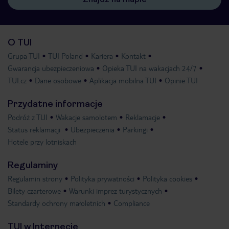
O TUI
Grupa TUI
TUI Poland
Kariera
Kontakt
Gwarancja ubezpieczeniowa
Opieka TUI na wakacjach 24/7
TUI.cz
Dane osobowe
Aplikacja mobilna TUI
Opinie TUI
Przydatne informacje
Podróż z TUI
Wakacje samolotem
Reklamacje
Status reklamacji
Ubezpieczenia
Parkingi
Hotele przy lotniskach
Regulaminy
Regulamin strony
Polityka prywatności
Polityka cookies
Bilety czarterowe
Warunki imprez turystycznych
Standardy ochrony małoletnich
Compliance
TUI w Internecie