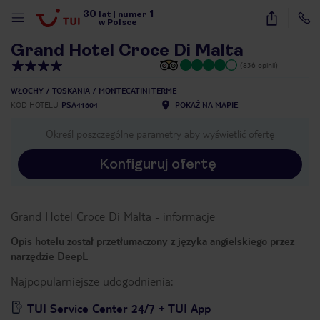
30
1
1
/
40
lat
|
numer
w Polsce
Grand Hotel Croce Di Malta
(836 opinii)
WŁOCHY
TOSKANIA
MONTECATINI TERME
KOD HOTELU
PSA41604
POKAŻ NA MAPIE
Określ poszczególne parametry aby wyświetlić ofertę
Konfiguruj ofertę
Grand Hotel Croce Di Malta
-
informacje
Opis hotelu został przetłumaczony z języka angielskiego przez
narzędzie DeepL
Najpopularniejsze udogodnienia:
nute
TUI Service Center 24/7 + TUI App