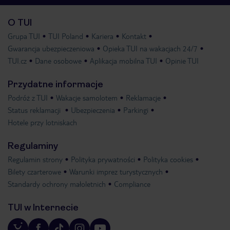
O TUI
Grupa TUI
TUI Poland
Kariera
Kontakt
Gwarancja ubezpieczeniowa
Opieka TUI na wakacjach 24/7
TUI.cz
Dane osobowe
Aplikacja mobilna TUI
Opinie TUI
Przydatne informacje
Podróż z TUI
Wakacje samolotem
Reklamacje
Status reklamacji
Ubezpieczenia
Parkingi
Hotele przy lotniskach
Regulaminy
Regulamin strony
Polityka prywatności
Polityka cookies
Bilety czarterowe
Warunki imprez turystycznych
Standardy ochrony małoletnich
Compliance
TUI w Internecie