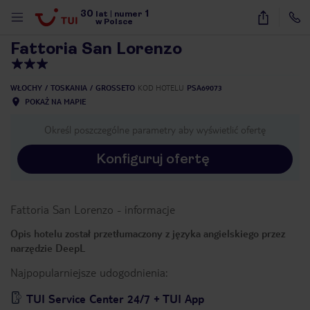
30
1
1
/
16
lat
|
numer
w Polsce
Fattoria San Lorenzo
WŁOCHY
TOSKANIA
GROSSETO
KOD HOTELU
PSA69073
POKAŻ NA MAPIE
Określ poszczególne parametry aby wyświetlić ofertę
Konfiguruj ofertę
Fattoria San Lorenzo
-
informacje
Opis hotelu został przetłumaczony z języka angielskiego przez
narzędzie DeepL
Najpopularniejsze udogodnienia:
nute
TUI Service Center 24/7 + TUI App