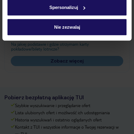
w
polityce plików cookies
oraz
polityce prywatności
.
Spersonalizuj
Często zadawane pytania
Nie zezwalaj
Jak zmienić uczestników/osobę zgłaszającą?
Czy w Hotelu będzie przedstawiciel TUI?
Na jakiej podstawie i gdzie otrzymam karty
pokładowe/bilety lotnicze?
Zobacz więcej
Pobierz bezpłatną aplikację TUI
Szybkie wyszukiwanie i przeglądanie ofert
Lista ulubionych ofert i możliwość ich udostępniania
Historia wyszukiwań i ostatnio oglądanych ofert
Kontakt z TUI i wszystkie informacje o Twojej rezerwacji w