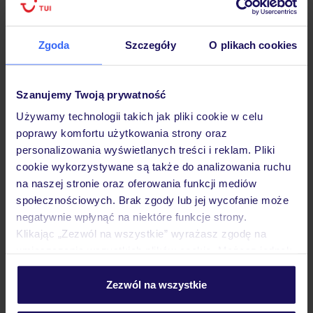
Zgoda
Szczegóły
O plikach cookies
Hotel
Szanujemy Twoją prywatność
Używamy technologii takich jak pliki cookie w celu
poprawy komfortu użytkowania strony oraz
Pokoje
personalizowania wyświetlanych treści i reklam. Pliki
cookie wykorzystywane są także do analizowania ruchu
na naszej stronie oraz oferowania funkcji mediów
Wyżywienie
społecznościowych. Brak zgody lub jej wycofanie może
negatywnie wpłynąć na niektóre funkcje strony.
Klikając „Zezwól na wszystkie” wyrażasz zgodę na
Atrakcje
umieszczenie wszystkich plików cookie. Możesz jednak
personalizować swój wybór wchodząc w zakładkę
„Szczegóły”
Zezwól na wszystkie
Ważne informacje
Szczegółowe informacje o plikach cookie znajdziesz