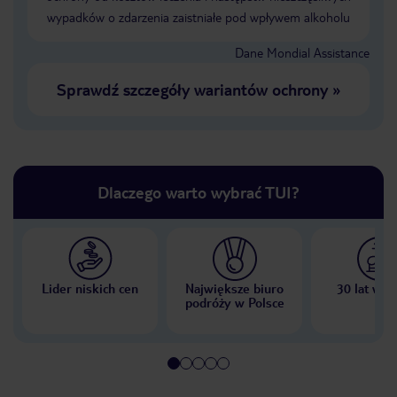
wypadków o zdarzenia zaistniałe pod wpływem alkoholu
Dane Mondial Assistance
Sprawdź szczegóły wariantów ochrony
»
Dlaczego warto wybrać TUI?
Lider niskich cen
Największe biuro
30 lat w P
podróży w Polsce