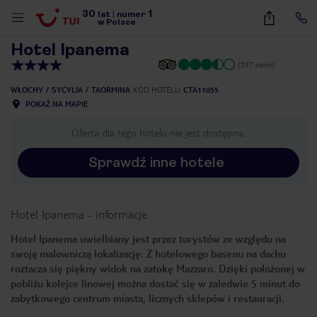
30
1
1
/
11
lat
|
numer
w Polsce
Hotel Ipanema
(357 opinii)
WŁOCHY
SYCYLIA
TAORMINA
KOD HOTELU
CTA11055
POKAŻ NA MAPIE
Oferta dla tego hotelu nie jest dostępna.
Sprawdź inne hotele
Hotel Ipanema
-
informacje
Hotel Ipanema uwielbiany jest przez turystów ze względu na
swoją malowniczą lokalizację. Z hotelowego basenu na dachu
roztacza się piękny widok na zatokę Mazzaro. Dzięki położonej w
pobliżu kolejce linowej można dostać się w zaledwie 5 minut do
zabytkowego centrum miasta, licznych sklepów i restauracji.
nute