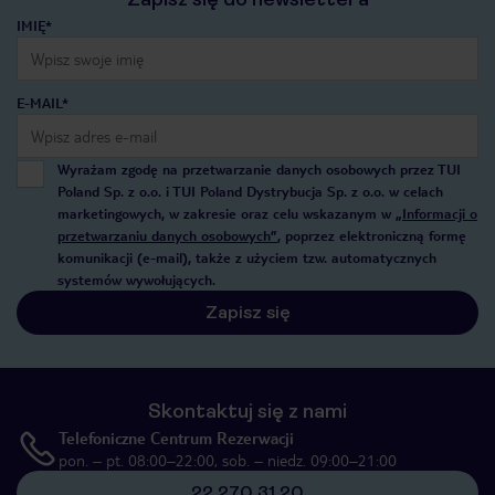
IMIĘ*
E-MAIL*
Wyrażam zgodę na przetwarzanie danych osobowych przez TUI
Poland Sp. z o.o. i TUI Poland Dystrybucja Sp. z o.o. w celach
marketingowych, w zakresie oraz celu wskazanym w
„Informacji o
przetwarzaniu danych osobowych”
, poprzez elektroniczną formę
komunikacji (e-mail), także z użyciem tzw. automatycznych
systemów wywołujących.
Zapisz się
Skontaktuj się z nami
Telefoniczne Centrum Rezerwacji
pon. – pt. 08:00–22:00, sob. – niedz. 09:00–21:00
22 270 31 20