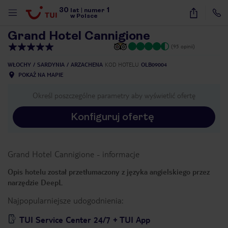
30
1
1
/
39
lat
|
numer
w Polsce
Grand Hotel Cannigione
(95 opinii)
WŁOCHY
SARDYNIA
ARZACHENA
KOD HOTELU
OLB09004
POKAŻ NA MAPIE
Określ poszczególne parametry aby wyświetlić ofertę
Konfiguruj ofertę
Grand Hotel Cannigione
-
informacje
Opis hotelu został przetłumaczony z języka angielskiego przez
narzędzie DeepL
Najpopularniejsze udogodnienia:
nute
TUI Service Center 24/7 + TUI App