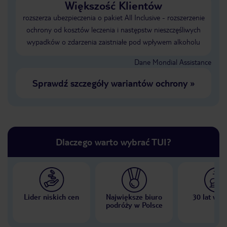
Większość Klientów
rozszerza ubezpieczenia o pakiet All Inclusive - rozszerzenie
ochrony od kosztów leczenia i następstw nieszczęśliwych
wypadków o zdarzenia zaistniałe pod wpływem alkoholu
Dane Mondial Assistance
Sprawdź szczegóły wariantów ochrony
»
Dlaczego warto wybrać TUI?
Lider niskich cen
Największe biuro
30 lat w P
podróży w Polsce