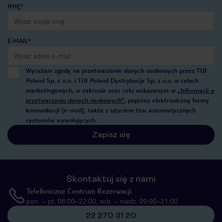
IMIĘ*
E-MAIL*
Wyrażam zgodę na przetwarzanie danych osobowych przez TUI
Poland Sp. z o.o. i TUI Poland Dystrybucja Sp. z o.o. w celach
marketingowych, w zakresie oraz celu wskazanym w
„Informacji o
przetwarzaniu danych osobowych”
, poprzez elektroniczną formę
komunikacji (e-mail), także z użyciem tzw. automatycznych
systemów wywołujących.
Zapisz się
Skontaktuj się z nami
Telefoniczne Centrum Rezerwacji
pon. – pt. 08:00–22:00, sob. – niedz. 09:00–21:00
22 270 31 20