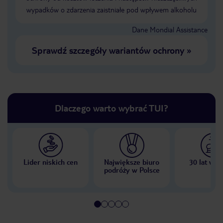
wypadków o zdarzenia zaistniałe pod wpływem alkoholu
Dane Mondial Assistance
Sprawdź szczegóły wariantów ochrony
»
Dlaczego warto wybrać TUI?
Lider niskich cen
Największe biuro
30 lat w P
podróży w Polsce