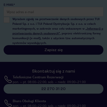
E-MAIL*
Wyrażam zgodę na przetwarzanie danych osobowych przez TUI
Poland Sp. z o.o. i TUI Poland Dystrybucja Sp. z o.o. w celach
marketingowych, w zakresie oraz celu wskazanym w
„Informacji o
przetwarzaniu danych osobowych”
, poprzez elektroniczną formę
komunikacji (e-mail), także z użyciem tzw. automatycznych
systemów wywołujących.
Zapisz się
Skontaktuj się z nami
Telefoniczne Centrum Rezerwacji
pon. – pt. 08:00–22:00, sob. – niedz. 09:00–21:00
22 270 31 20
Biuro Obsługi Klienta
pon. – pt. 08:00–22:00, sob. – niedz. 09:00–21:00