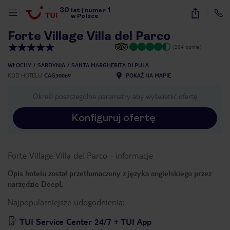
30
1
1
/
24
lat
|
numer
w Polsce
Forte Village Villa del Parco
(284 opinie)
WŁOCHY
SARDYNIA
SANTA MARGHERITA DI PULA
KOD HOTELU
CAG30069
POKAŻ NA MAPIE
Określ poszczególne parametry aby wyświetlić ofertę
Konfiguruj ofertę
Forte Village Villa del Parco
-
informacje
Opis hotelu został przetłumaczony z języka angielskiego przez
narzędzie DeepL
Najpopularniejsze udogodnienia:
nute
TUI Service Center 24/7 + TUI App