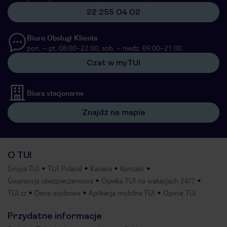
22 255 04 02
Biuro Obsługi Klienta
pon. – pt. 08:00–22:00, sob. – niedz. 09:00–21:00
Czat w myTUI
Biura stacjonarne
Znajdź na mapie
O TUI
Grupa TUI
TUI Poland
Kariera
Kontakt
Gwarancja ubezpieczeniowa
Opieka TUI na wakacjach 24/7
TUI.cz
Dane osobowe
Aplikacja mobilna TUI
Opinie TUI
Przydatne informacje