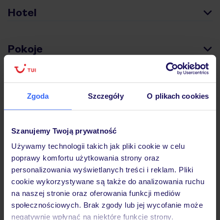
Hotel
Pokoje
Wyżywienie
Zgoda
Szczegóły
O plikach cookies
Atrakcje
Szanujemy Twoją prywatność
Używamy technologii takich jak pliki cookie w celu
Ważne informacje
poprawy komfortu użytkowania strony oraz
personalizowania wyświetlanych treści i reklam. Pliki
cookie wykorzystywane są także do analizowania ruchu
na naszej stronie oraz oferowania funkcji mediów
Często zadawane pytania
społecznościowych. Brak zgody lub jej wycofanie może
negatywnie wpłynąć na niektóre funkcje strony.
Jak zmienić uczestników/osobę zgłaszającą?