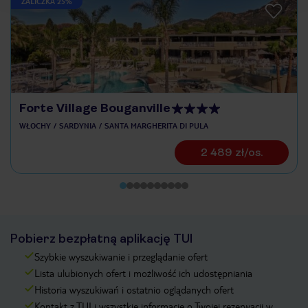
ZALICZKA 25%
Forte Village Bouganville
WŁOCHY
SARDYNIA
SANTA MARGHERITA DI PULA
2 489 zł/os.
Pobierz bezpłatną aplikację TUI
Szybkie wyszukiwanie i przeglądanie ofert
Lista ulubionych ofert i możliwość ich udostępniania
Historia wyszukiwań i ostatnio oglądanych ofert
Kontakt z TUI i wszystkie informacje o Twojej rezerwacji w