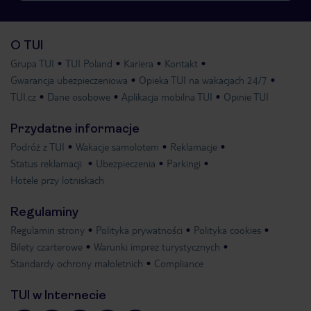
O TUI
Grupa TUI
TUI Poland
Kariera
Kontakt
Gwarancja ubezpieczeniowa
Opieka TUI na wakacjach 24/7
TUI.cz
Dane osobowe
Aplikacja mobilna TUI
Opinie TUI
Przydatne informacje
Podróż z TUI
Wakacje samolotem
Reklamacje
Status reklamacji
Ubezpieczenia
Parkingi
Hotele przy lotniskach
Regulaminy
Regulamin strony
Polityka prywatności
Polityka cookies
Bilety czarterowe
Warunki imprez turystycznych
Standardy ochrony małoletnich
Compliance
TUI w Internecie