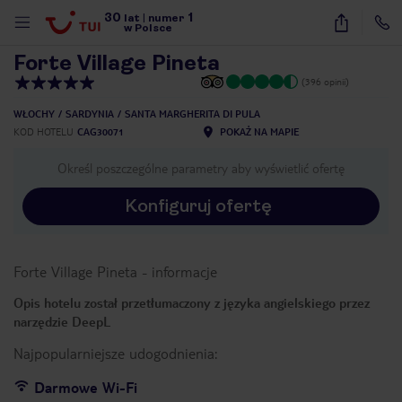
30
1
1
/
10
lat
|
numer
w Polsce
Forte Village Pineta
(396 opinii)
WŁOCHY
SARDYNIA
SANTA MARGHERITA DI PULA
KOD HOTELU
CAG30071
POKAŻ NA MAPIE
Określ poszczególne parametry aby wyświetlić ofertę
Konfiguruj ofertę
Forte Village Pineta
-
informacje
Opis hotelu został przetłumaczony z języka angielskiego przez
narzędzie DeepL
Najpopularniejsze udogodnienia:
nute
Darmowe Wi-Fi