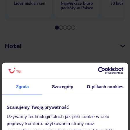
Lider niskich cen
Największe biuro
30 lat w P
podróży w Polsce
Hotel
Opinie
Zgoda
Szczegóły
O plikach cookies
Pokoje
Szanujemy Twoją prywatność
Wyżywienie
Używamy technologii takich jak pliki cookie w celu
poprawy komfortu użytkowania strony oraz