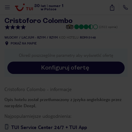
30
1
1
/
26
lat
|
numer
w Polsce
Cristoforo Colombo
(2522 opinie)
WŁOCHY
LACJUM - RZYM
RZYM
KOD HOTELU
ROM15148
POKAŻ NA MAPIE
Określ poszczególne parametry aby wyświetlić ofertę
Konfiguruj ofertę
Cristoforo Colombo
-
informacje
Opis hotelu został przetłumaczony z języka angielskiego przez
narzędzie DeepL
Najpopularniejsze udogodnienia:
nute
TUI Service Center 24/7 + TUI App