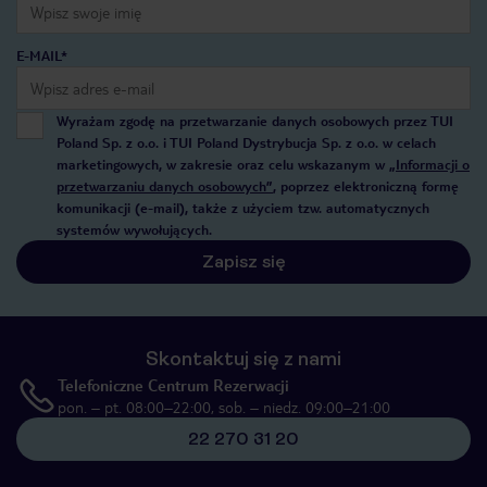
E-MAIL*
Wyrażam zgodę na przetwarzanie danych osobowych przez TUI
Poland Sp. z o.o. i TUI Poland Dystrybucja Sp. z o.o. w celach
marketingowych, w zakresie oraz celu wskazanym w
„Informacji o
przetwarzaniu danych osobowych”
, poprzez elektroniczną formę
komunikacji (e-mail), także z użyciem tzw. automatycznych
systemów wywołujących.
Zapisz się
Skontaktuj się z nami
Telefoniczne Centrum Rezerwacji
pon. – pt. 08:00–22:00, sob. – niedz. 09:00–21:00
22 270 31 20