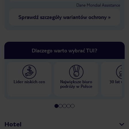
Dane Mondial Assistance
Sprawdź szczegóły wariantów ochrony
»
Dlaczego warto wybrać TUI?
Lider niskich cen
Największe biuro
30 lat w P
podróży w Polsce
Hotel