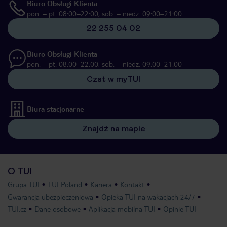
Biuro Obsługi Klienta
pon. – pt. 08:00–22:00, sob. – niedz. 09:00–21:00
22 255 04 02
Biuro Obsługi Klienta
pon. – pt. 08:00–22:00, sob. – niedz. 09:00–21:00
Czat w myTUI
Biura stacjonarne
Znajdź na mapie
O TUI
Grupa TUI
TUI Poland
Kariera
Kontakt
Gwarancja ubezpieczeniowa
Opieka TUI na wakacjach 24/7
TUI.cz
Dane osobowe
Aplikacja mobilna TUI
Opinie TUI