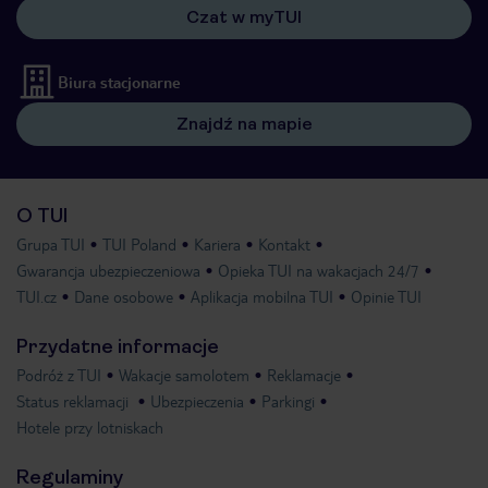
Czat w myTUI
Biura stacjonarne
Znajdź na mapie
O TUI
Grupa TUI
TUI Poland
Kariera
Kontakt
Gwarancja ubezpieczeniowa
Opieka TUI na wakacjach 24/7
TUI.cz
Dane osobowe
Aplikacja mobilna TUI
Opinie TUI
Przydatne informacje
Podróż z TUI
Wakacje samolotem
Reklamacje
Status reklamacji
Ubezpieczenia
Parkingi
Hotele przy lotniskach
Regulaminy