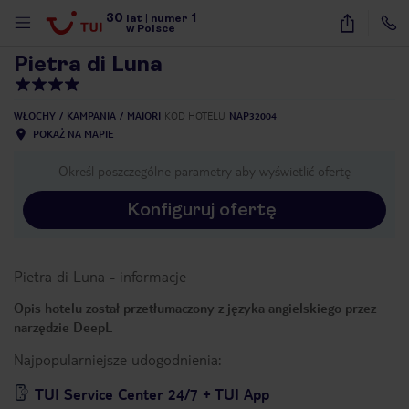
30
1
1
/
49
lat
|
numer
w Polsce
Pietra di Luna
WŁOCHY
KAMPANIA
MAIORI
KOD HOTELU
NAP32004
POKAŻ NA MAPIE
Określ poszczególne parametry aby wyświetlić ofertę
Konfiguruj ofertę
Pietra di Luna
-
informacje
Opis hotelu został przetłumaczony z języka angielskiego przez
narzędzie DeepL
Najpopularniejsze udogodnienia:
nute
TUI Service Center 24/7 + TUI App