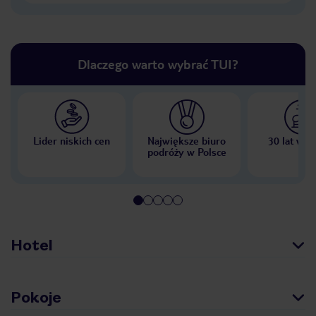
Dlaczego warto wybrać TUI?
Lider niskich cen
Największe biuro
30 lat w P
podróży w Polsce
Hotel
Pokoje