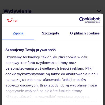
Wyżywienie
Atrakcje
Zgoda
Szczegóły
O plikach cookies
Ważne informacje
Szanujemy Twoją prywatność
Używamy technologii takich jak pliki cookie w celu
poprawy komfortu użytkowania strony oraz
Często zadawane pytania
personalizowania wyświetlanych treści i reklam. Pliki
cookie wykorzystywane są także do analizowania ruchu
Jak zmienić uczestników/osobę zgłaszającą?
na naszej stronie oraz oferowania funkcji mediów
Czy w Hotelu będzie przedstawiciel TUI?
społecznościowych. Brak zgody lub jej wycofanie może
Na jakiej podstawie i gdzie otrzymam karty
pokładowe/bilety lotnicze?
negatywnie wpłynąć na niektóre funkcje strony.
Klikając „Zezwól na wszystkie” wyrażasz zgodę na
Zobacz więcej
umieszczenie wszystkich plików cookie. Możesz jednak