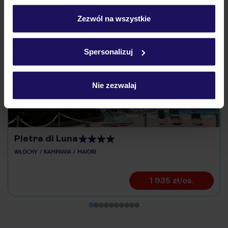
personalizować swój wybór wchodząc w zakładkę
„Szczegóły”
Zezwól na wszystkie
Szczegółowe informacje o plikach cookie znajdziesz
Odkryj inne hotele w pobliżu
w
polityce plików cookies
oraz
polityce prywatności
.
Spersonalizuj
ZALICZKA 25%
Nie zezwalaj
Pietra di Luna
WŁOCHY
KAMPANIA
MAIORI
1 935 zł/os.