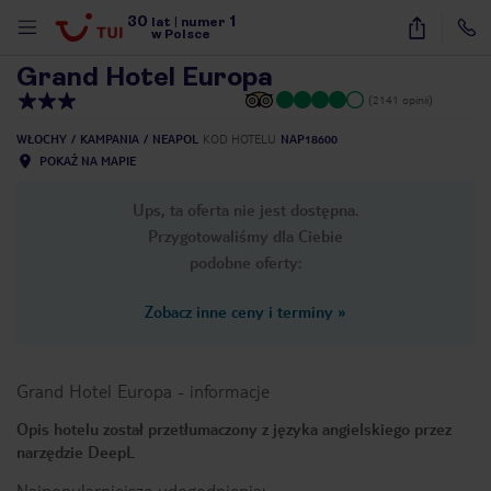
30
1
1
/
23
lat
|
numer
w Polsce
Grand Hotel Europa
(2141 opinii)
WŁOCHY
KAMPANIA
NEAPOL
KOD HOTELU
NAP18600
POKAŻ NA MAPIE
Ups, ta oferta nie jest dostępna.
Przygotowaliśmy dla Ciebie
podobne oferty:
Zobacz inne ceny i terminy
»
Grand Hotel Europa
-
informacje
Opis hotelu został przetłumaczony z języka angielskiego przez
narzędzie DeepL
nute
Najpopularniejsze udogodnienia: