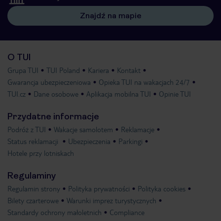
Znajdź na mapie
O TUI
Grupa TUI
TUI Poland
Kariera
Kontakt
Gwarancja ubezpieczeniowa
Opieka TUI na wakacjach 24/7
TUI.cz
Dane osobowe
Aplikacja mobilna TUI
Opinie TUI
Przydatne informacje
Podróż z TUI
Wakacje samolotem
Reklamacje
Status reklamacji
Ubezpieczenia
Parkingi
Hotele przy lotniskach
Regulaminy
Regulamin strony
Polityka prywatności
Polityka cookies
Bilety czarterowe
Warunki imprez turystycznych
Standardy ochrony małoletnich
Compliance