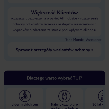
Większość Klientów
rozszerza ubezpieczenia o pakiet All Inclusive - rozszerzenie
ochrony od kosztów leczenia i następstw nieszczęśliwych
wypadków o zdarzenia zaistniałe pod wpływem alkoholu
Dane Mondial Assistance
Sprawdź szczegóły wariantów ochrony
»
Dlaczego warto wybrać TUI?
Lider niskich cen
Największe biuro
30 lat w P
podróży w Polsce