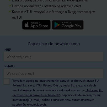
Lista ulubionych ofert i możliwość ich udostępniania
Historia wyszukiwań i ostatnio oglądanych ofert
Kontakt z TUI i wszystkie informacje o Twojej rezerwacji w
myTUI
Zapisz się do newslettera
IMIĘ*
E-MAIL*
Wyrażam zgodę na przetwarzanie danych osobowych przez TUI
Poland Sp. z o.o. i TUI Poland Dystrybucja Sp. z o.o. w celach
marketingowych, w zakresie oraz celu wskazanym w
„Informacji o
przetwarzaniu danych osobowych”
, poprzez elektroniczną formę
komunikacji (e-mail), także z użyciem tzw. automatycznych
systemów wywołujących.