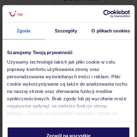
Zgoda
Szczegóły
O plikach cookies
Hotel
Szanujemy Twoją prywatność
Opinie
Używamy technologii takich jak pliki cookie w celu
poprawy komfortu użytkowania strony oraz
personalizowania wyświetlanych treści i reklam. Pliki
Pokoje
cookie wykorzystywane są także do analizowania ruchu
na naszej stronie oraz oferowania funkcji mediów
społecznościowych. Brak zgody lub jej wycofanie może
negatywnie wpłynąć na niektóre funkcje strony.
Wyżywienie
Klikając „Zezwól na wszystkie” wyrażasz zgodę na
umieszczenie wszystkich plików cookie. Możesz jednak
personalizować swój wybór wchodząc w zakładkę
Atrakcje
„Szczegóły”
Zezwól na wszystkie