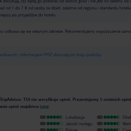
ze decydują, czy będą go pobierać od swoich gości i nie jest on zależny od 
ć od 1 do 7 € od osoby za dzień, zależnie od regionu i standardu hotelu
miejscu po przyjeździe do hotelu.
otnisko odbywa się we własnym zakresie. Rekomendujemy wypożyczenie sa
jazdowymi i informacjami MSZ dotyczącymi kraju podróży
.
TripAdvisor. TUI nie weryfikuje opinii. Prezentujemy 5 ostatnich opini
nia opinii znajdziesz
tutaj
.
Lokalizacja
Obsł
Jakość noclegu
Wart
Pokoje
Czys