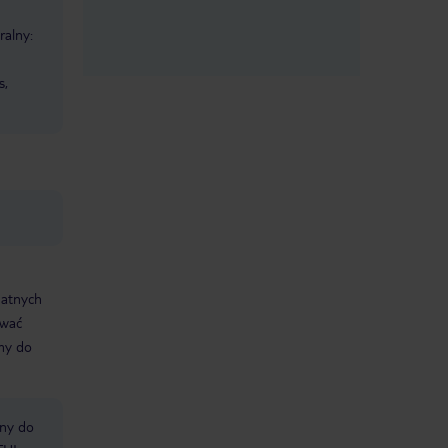
ralny:
s,
datnych
ować
śmy do
bny do