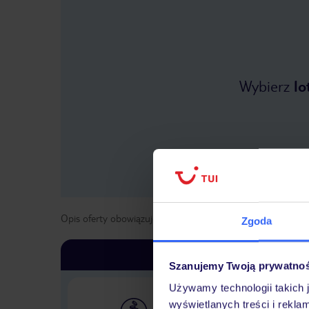
Wybierz
lo
Opis oferty obowiązuje dla wyjazdów w terminie
od
1 kwie
Zgoda
Szanujemy Twoją prywatno
Używamy technologii takich 
wyświetlanych treści i rekla