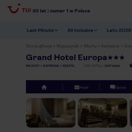
30
lat
|
numer
1
w Polsce
Last Minute
All Inclusive
Lato 2026
Strona główna
Wypoczynek
Włochy
Kampania
Gra
Grand Hotel Europa
WŁOCHY
KAMPANIA
NEAPOL
KOD HOTELU
NAP18600
Hotel
Opinie
top
Previous slide