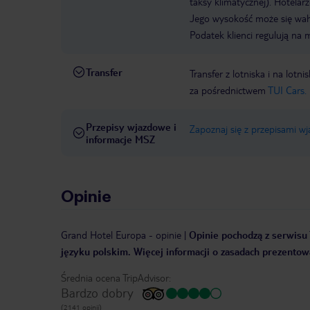
taksy klimatycznej). Hotelar
Jego wysokość może się waha
Podatek klienci regulują na 
Transfer
Transfer z lotniska i na l
za pośrednictwem
TUI Cars.
Przepisy wjazdowe i
Zapoznaj się z przepisami w
informacje MSZ
Opinie
Grand Hotel Europa
-
opinie
|
Opinie pochodzą z serwisu 
języku polskim. Więcej informacji o zasadach prezentowa
Średnia ocena TripAdvisor:
Bardzo dobry
(2141 opinii)