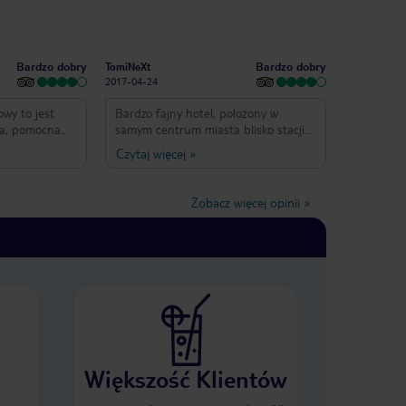
Bardzo dobry
Bardzo dobry
TomiNeXt
2017-04-24
owy to jest
Bardzo fajny hotel, położony w
ła, pomocna
samym centrum miasta blisko stacji
 strategiczna
kolejowej, stacji metra oraz
Czytaj więcej
»
ar z dobrymi
przystanku busu bezpośrednio
yjemną
kursującego z lotniska. Pokojowe
rak lodówki w
wyposażone w mini bar, klimatyzacje i
Zobacz więcej opinii
»
dawania
całkiem dobry internet
ma nałożyć
bezprzewodowy. Śniadania jak na styl
zybko
włoski hotelu dość rozbudowanie i
 obsługa. 🤭
całkiem smaczne. Oceniając jakość
 Hotel jest w
hotelu, lego położenie do ceny jaka
soby wrażliwe
zapłaciliśmy wg mnie znajomych z
 rady przy
którymi byłem jets to Super miejsce
t naprawdę
na zwiedzanie Neapolu i pobliskich
obie zdawałam z
Pompeji
Większość Klientów