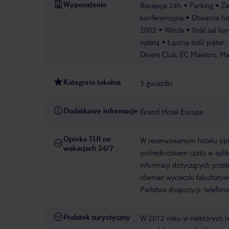
Wyposażenie
Recepcja 24h
Parking
Za
konferencyjna
Otwarcie ho
2002
Winda
Ilość sal ko
opłatą
Łączna ilość pięter:
Diners Club, EC Maestro, Ma
Kategoria lokalna
3 gwiazdki
Dodatkowe informacje
Grand Hotel Europa
Opieka TUI na
W rezerwowanym hotelu opiek
wakacjach 24/7
pośrednictwem czatu w aplik
informacji dotyczących prze
również wycieczki fakultaty
Państwa dyspozycji: telefon
Podatek turystyczny
W 2012 roku w niektórych 