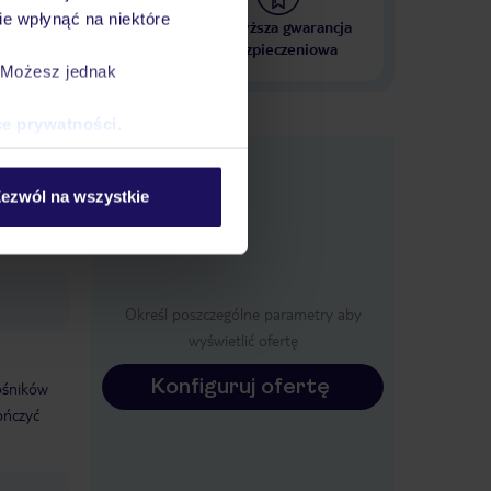
e wpłynąć na niektóre
 000 hoteli w ponad 50
Najwyższa gwarancja
krajach
ubezpieczeniowa
. Możesz jednak
ce prywatności
.
e
macje
ezwól na wszystkie
Określ poszczególne parametry aby
wyświetlić ofertę
Konfiguruj ofertę
łośników
ończyć