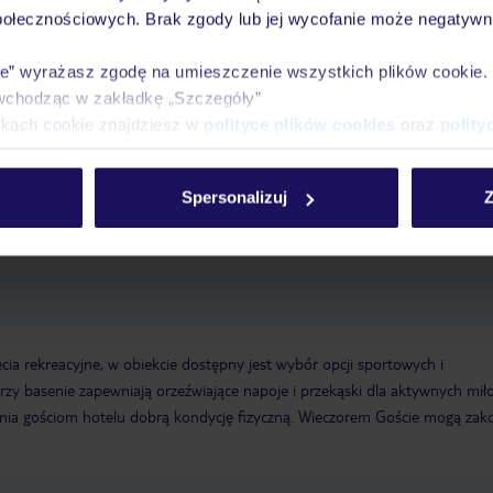
połecznościowych. Brak zgody lub jej wycofanie może negatywni
óży
Tylko u nas opieka na
10
30 lat w Polsce
wakacjach 24/7
ie” wyrażasz zgodę na umieszczenie wszystkich plików cookie
wchodząc w zakładkę „Szczegóły”
ikach cookie znajdziesz w
polityce plików cookies
oraz
polity
Ważn
Pokoje
Wyżywienie
Atrakcje
infor
Spersonalizuj
Z
cia rekreacyjne, w obiekcie dostępny jest wybór opcji sportowych i
rzy basenie zapewniają orzeźwiające napoje i przekąski dla aktywnych mi
wnia gościom hotelu dobrą kondycję fizyczną. Wieczorem Goście mogą zak