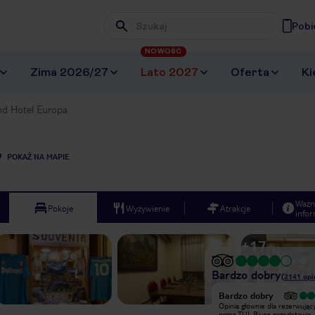
Pobi
Wpisz frazę, której szukasz
NOWOŚĆ
Zima 2026/27
Lato 2027
Oferta
Ki
nd Hotel Europa
POKAŻ NA MAPIE
Ważn
Pokoje
Wyżywienie
Atrakcje
infor
+
17
Bardzo dobry
(
2141
opi
Wyjątkowy
Bardzo dobry
Dobre miejsce dla tych, którzy chcą
Opinia głownie dla rezerwując
mieć blisko na dworzec centralny.
przez TUI. Biuro przedstawia