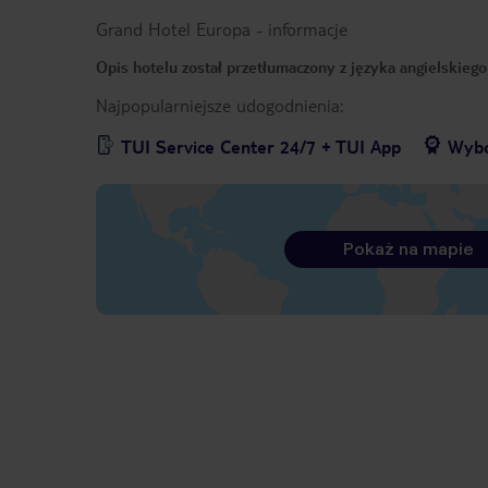
Grand Hotel Europa
-
informacje
Opis hotelu został przetłumaczony z języka angielskieg
Najpopularniejsze udogodnienia:
TUI Service Center 24/7 + TUI App
Wybó
Pokaż na mapie