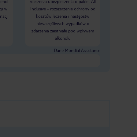
ienci
rozszerza ubezpieczenia o pakiet All
ji w
Inclusive - rozszerzenie ochrony od
nacji
kosztów leczenia i następstw
nieszczęśliwych wypadków o
zdarzenia zaistniałe pod wpływem
alkoholu
Dane Mondial Assistance