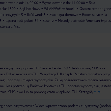
meldowanie od: 14:00:00
Wymeldowanie do: 11:00:00
Sala
telu: 1800
Sejf hotelowy
WLAN/WiFi w hotelu
Ostatni remont gene
nferencyjnych: 5
Ilość wind: 3
Zwierzęta domowe
Room service: za
 3
Łączna ilość pokoi: 84
Baseny:
Metody płatności: American Expres
stercard, Visa
a wyłącznie poprzez TUI Service Center 24/7: telefonicznie, SMS i za
acji TUI w serwisie myTUI. W aplikacji TUI znajdą Państwo mnóstwo przy
biegu podróży i miejsca wypoczynku. Za jej pośrednictwem można rezerw
wne. Jeśli potrzebują Państwo kontaktu z TUI podczas wypoczynku, jeste
icznie, SMS-owo lub za pomocą czatu w aplikacji TUI. Szczegóły
tutaj
.
regionach turystycznych Włoch wprowadzono podatek turystyczny (podo