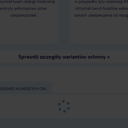
 wyniósł koszt obsługi medycznej
w przypadku tylu rezerwacji Kl
pokryty jednorazowo przez
otrzymali zwrot kosztów wakac
ubezpieczyciela
ramach ubezpieczenia od rezyg
Sprawdź szczegóły wariantów ochrony
»
LENDARZ NAJNIŻSZYCH CEN