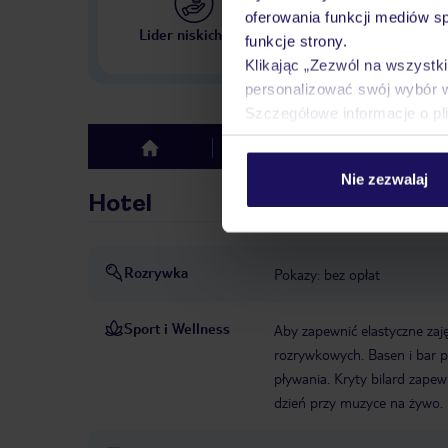
oferowania funkcji mediów s
Największe biuro podr
Lider niskich cen
funkcje strony.
w Polsce
Klikając „Zezwól na wszystk
personalizować swój wybór 
Szczegółowe informacje o pl
Hotel
Opinie
top
Nie zezwalaj
Hotel
Rozrywka
Pokazy: bez opłat
Sport i Wellness
Aby zapewnić elastyczne zaję
rozrywkowych. Basen i bar p
pływania. Kryty bilard zape
dzień przy muzyce na żywo.