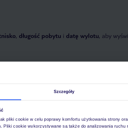
tnisko
,
długość pobytu
i
datę wylotu
, aby wyświe
tnia 2026
do
31 października 2026
Szczegóły
Dlaczego warto wybrać TUI?
ść
jak pliki cookie w celu poprawy komfortu użytkowania strony or
m. Pliki cookie wykorzystywane są także do analizowania ruchu 