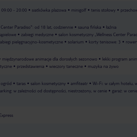
e 09:00 - 20:00
siatkówka plażowa
minigolf
tenis stołowy
przechow
 Center Paradiso": od 18 lat, codziennie
sauna fińska
łaźnia
kąpielowe
zabiegi medyczne
salon kosmetyczny „Wellness Center Parad
zabiegi pielęgnacyjno-kosmetyczne
solarium
korty tenisowe: 3
rower
międzynarodowe animacje dla dorosłych sezonowo
lekki program ani
tyczne
przedstawienia
wieczory taneczne
muzyka na żywo
ogród
taras
salon kosmetyczny
amfiteatr
Wi-Fi: w całym hotelu, 
arking: w zależności od dostępności, niestrzeżony, w cenie
garaż: w ceni
Express