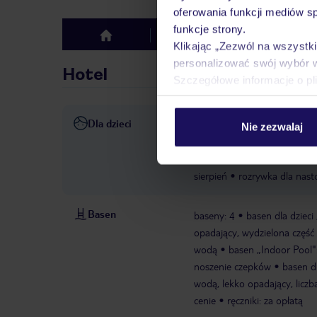
oferowania funkcji mediów s
funkcje strony.
Hotel
Opinie
top
Klikając „Zezwól na wszystk
personalizować swój wybór 
Hotel
Szczegółowe informacje o pl
Dla dzieci
łóżeczka dla dzieci/niemowl
Nie zezwalaj
od 4 lat do 11 lat, czerwiec -
dla dzieci
mini disco: od 4 l
sierpień
rozrywka dla nasto
Basen
baseny: 4
basen dla dzieci
opadający, wydzielona część 
wodą
basen „Indoor Pool":
noszenie czepków
basen dl
wodą, lekko opadający, liczba
cenie
ręczniki: za opłatą