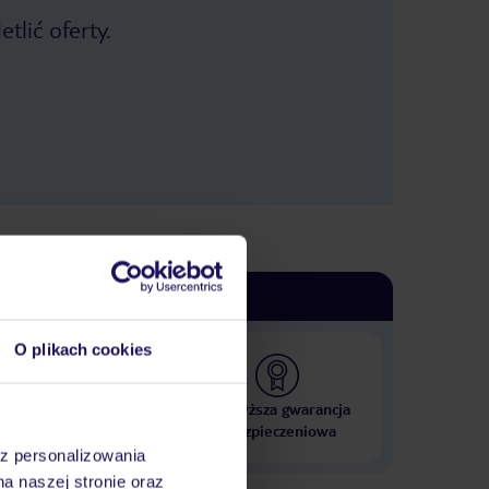
tlić oferty.
O plikach cookies
 000 hoteli w ponad 50
Najwyższa gwarancja
krajach
ubezpieczeniowa
az personalizowania
na naszej stronie oraz