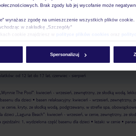
połecznościowych. Brak zgody lub jej wycofanie może negatywni
Ważn
Pokoje
Wyżywienie
Atrakcje
infor
ie” wyrażasz zgodę na umieszczenie wszystkich plików cookie
wchodząc w zakładkę „Szczegóły”
ikach cookie znajdziesz w
polityce plików cookies
oraz
polity
ąt: w cenie, rezerwacja wymagana
krzesełko dla dzieci
klub dla dzieci/mi
Spersonalizuj
Z
 sierpień
animacje dla dzieci: od 4 lat do 11 lat, czerwiec - sierpień
pla
at, czerwiec - sierpień
klub dla nastolatków: od 12 lat do 17 lat, czerwie
latków: od 12 lat do 17 lat, czerwiec - sierpień
 „Wynnie The Pool": kwiecień - wrzesień, zewnętrzny, ze słodką wodą, lekk
basenu dla dzieci
basen relaksacyjny: kwiecień - wrzesień, zewnętrzny, z
 w cenie, kryty, ze słodką wodą, podgrzewany, w strefie spa, obowiązkow
a dzieci „Laguna Beach": kwiecień - wrzesień, w cenie, zewnętrzny, ze sło
 zjeżdżalni: 1, wydzielona część basenu dla dzieci
leżaki: w cenie
paras