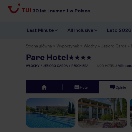
30
lat
|
numer
1
w Polsce
Last Minute
All Inclusive
Lato 2026
Strona główna
Wypoczynek
Włochy
Jezioro Garda
Parc Hotel
WŁOCHY
JEZIORO GARDA
PESCHIERA
KOD HOTELU
VRN8506
Hotel
Opinie
top
Previous slide