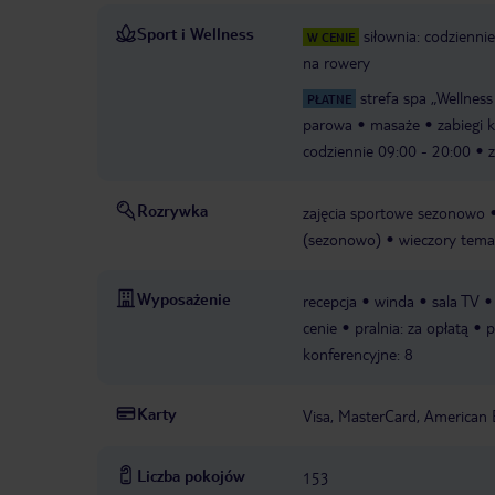
Sport i Wellness
siłownia: codzienni
W CENIE
na rowery
strefa spa „Wellness
PŁATNE
parowa
masaże
zabiegi 
codziennie 09:00 - 20:00
Rozrywka
zajęcia sportowe sezonowo
(sezonowo)
wieczory tema
Wyposażenie
recepcja
winda
sala TV
cenie
pralnia: za opłatą
p
konferencyjne: 8
Karty
Visa, MasterCard, American 
Liczba pokojów
153