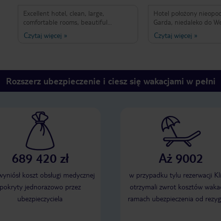
Excellent hotel, clean, large,
Hotel położony nieopod
comfortable rooms, beautiful
Garda, niedaleko do W
surroundings ,nice staf, delicious
co jest jego dużym plu
Czytaj więcej
»
Czytaj więcej
»
breakfasts. I recommend to
Zlokalizowany na rozleg
everyone. Świetny hotel, bardzo duże
zagospodarowanym w b
i wygodne pokoje, dobra łazienka dla
golfowe, liczne miejsca 
osób niepełnosprawnych, piękna
Mieliśmy pokój premium
okolica, bardo pomocna obsługa,
cichy, bardzo przestron
Rozszerz ubezpieczenie i ciesz się wakacjami w pełni
podziemny garaż gratis. chętnie tu
wygodne łóżko, sejf, szl
wrócę i rekomenduję każdemu.
minibar, balkon z wido
na góry. Generalnie ho
duży, mało w nim intym
Śniadania bardzo zróż
daleko im od tradycyjny
oferujące niemalże wsz
jednakże w średniej jak
689 420 zł
Aż 9002
mieści się basen kryty, 
bar. Obsługa hotelowa 
angielski, pomocna, mił
 wyniósł koszt obsługi medycznej
w przypadku tylu rezerwacji Kl
pokryty jednorazowo przez
otrzymali zwrot kosztów wakac
ubezpieczyciela
ramach ubezpieczenia od rezyg