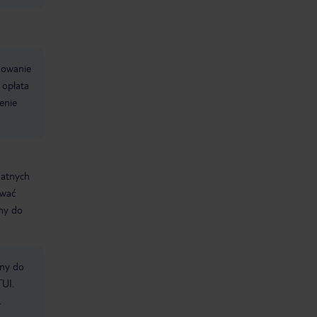
dowanie
opłata
enie
datnych
ować
śmy do
bny do
TUI.
.