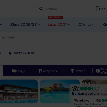
Pobi
Wpisz frazę, której szukasz
NOWOŚĆ
Zima 2026/27
Lato 2027
Oferta
Ki
Parc Hotel
1
POKAŻ NA MAPIE
Ważn
Pokoje
Wyżywienie
Atrakcje
infor
+
53
Bardzo dobry
(
1616
opi
Wyjątkowy
Wyjątkowy
Hotel ładny na peryferiach z dużym
Excellent hotel, clean, large,
kompleksem golfowym , basenami
comfortable rooms, beautiful