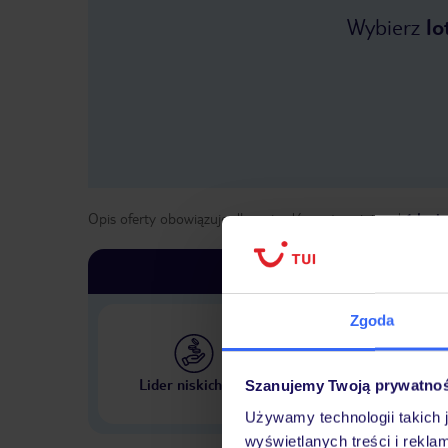
Wybierz
lo
Opis oferty obowiązuje dla wyjazdów w terminie
od
1 kwie
Zgoda
Największe biuro podr
Lider niskich cen
Szanujemy Twoją prywatno
w Polsce
Używamy technologii takich 
wyświetlanych treści i rekla