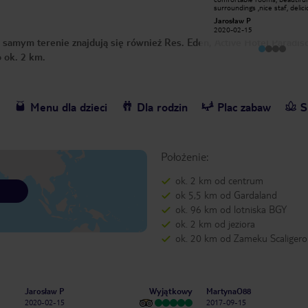
na zewnątrz jak i wewnątrz . WiFi na
surroundings ,nice staf, delic
końcu hotelu nie działa , trzeba
breakfasts. I recommend to
Wojtek B
Jarosław P
zabierać ze sobą kabel RJ47 do
everyone. Świetny hotel, bar
2015-05-17
2020-02-15
podłacznia pod gniazdko z
duże i wygodne pokoje, dobr
samym terenie znajdują się również Res. Eden, Active Hotel Paradiso
internetem . Śniadanie w postaci
łazienka dla osób
stołu szwedzkiego z dużym wyborem
niepełnosprawnych, piękna oko
o ok. 2 km.
jedzenia . Ogólnie polecam
bardo pomocna obsługa, pod
garaż gratis. chętnie tu wrócę 
rekomenduję każdemu.
e
Menu dla dzieci
Dla rodzin
Plac zabaw
S
Położenie:
ok. 2 km od centrum
ok 5,5 km od Gardaland
ok. 96 km od lotniska BGY
ok. 2 km od jeziora
ok. 20 km od Zameku Scaligero
Wyjątkowy
Jarosław P
MartynaO88
2020-02-15
2017-09-15