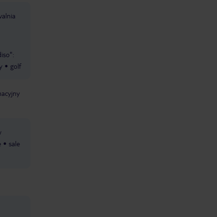
alnia
iso":
y
golf
macyjny
w
e
sale