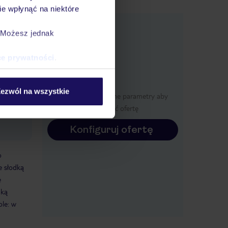
e wpłynąć na niektóre
e
macje
. Możesz jednak
ce prywatności
.
niklub:
ezwól na wszystkie
Określ poszczególne parametry aby
c zabaw
wyświetlić ofertę
c -
Konfiguruj ofertę
o
e słodką
e
dką
ole: w