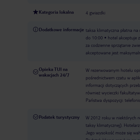
Kategoria lokalna
4 gwiazdki
Dodatkowe informacje
taksa klimatyczna płatna na 
do 10:00
hotel akceptuje
za codzienne sprzątanie zwie
akceptowane jest maksymaln
Opieka TUI na
W rezerwowanym hotelu opiek
wakacjach 24/7
pośrednictwem czatu w aplik
informacji dotyczących prze
również wycieczki fakultaty
Państwa dyspozycji: telefon
Podatek turystyczny
W 2012 roku w niektórych 
taksy klimatycznej). Hotelar
Jego wysokość może się waha