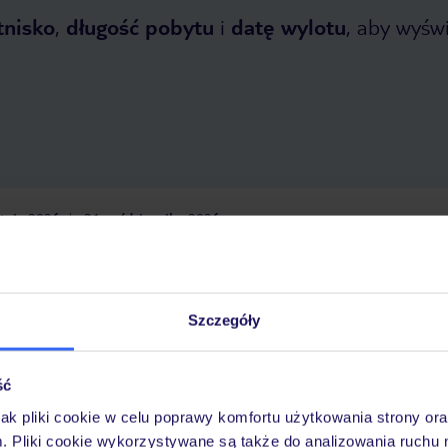
tnisko
,
długość pobytu
i
datę wylotu
, aby wyświe
tnia 2026
do
31 października 2026
Dlaczego warto wybrać TUI?
Szczegóły
óży
Tylko u nas opieka na
10
30 lat w Polsce
ść
wakacjach 24/7
jak pliki cookie w celu poprawy komfortu użytkowania strony or
m. Pliki cookie wykorzystywane są także do analizowania ruchu 