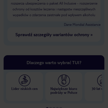
rozszerza ubezpieczenia o pakiet All Inclusive - rozszerzenie
ochrony od kosztów leczenia i następstw nieszczęśliwych
wypadków o zdarzenia zaistniałe pod wpływem alkoholu
Dane Mondial Assistance
Sprawdź szczegóły wariantów ochrony
»
Dlaczego warto wybrać TUI?
Lider niskich cen
Największe biuro
30 lat w P
podróży w Polsce