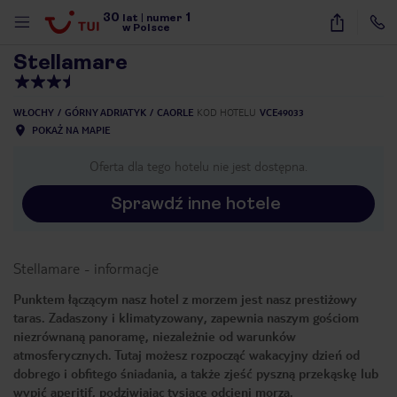
30
1
1
/
7
lat
|
numer
w Polsce
Stellamare
WŁOCHY
GÓRNY ADRIATYK
CAORLE
KOD HOTELU
VCE49033
POKAŻ NA MAPIE
Oferta dla tego hotelu nie jest dostępna.
Sprawdź inne hotele
Stellamare
-
informacje
Punktem łączącym nasz hotel z morzem jest nasz prestiżowy
taras. Zadaszony i klimatyzowany, zapewnia naszym gościom
niezrównaną panoramę, niezależnie od warunków
atmosferycznych. Tutaj możesz rozpocząć wakacyjny dzień od
dobrego i obfitego śniadania, a także zjeść pyszną przekąskę lub
nute
wypić aperitif, podziwiając tysiące odcieni morza.