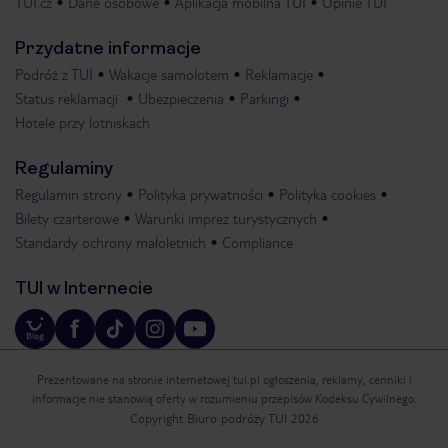
TUI.cz
Dane osobowe
Aplikacja mobilna TUI
Opinie TUI
Przydatne informacje
Podróż z TUI
Wakacje samolotem
Reklamacje
Status reklamacji
Ubezpieczenia
Parkingi
Hotele przy lotniskach
Regulaminy
Regulamin strony
Polityka prywatności
Polityka cookies
Bilety czarterowe
Warunki imprez turystycznych
Standardy ochrony małoletnich
Compliance
TUI w Internecie
Prezentowane na stronie internetowej tui.pl ogłoszenia, reklamy, cenniki i
informacje nie stanowią oferty w rozumieniu przepisów Kodeksu Cywilnego.
Copyright Biuro podróży TUI 2026