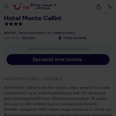
30
1
1
/
16
lat
|
numer
w Polsce
Hotel Monte Callini
WŁOCHY
APULIA-BASILIKATA
ST. MARIA DI LEUCA
KOD HOTELU
BDS26001
POKAŻ NA MAPIE
Oferta dla tego hotelu nie jest dostępna.
Sprawdź inne hotele
Hotel Monte Callini
-
informacje
Hotel Monte Callini to idealne miejsce, które pozwoli Ci w pełni
rozsmakować się w urokach południowej Italii. Do dyspozycji
gości pozostają komfortowe, klimatyzowane pokoje. W upalne
dni wszyscy mile widziani są przy zewnętrznym basenie.
Ponadto, spragnieni chwil relaksu mogą skorzystać ze strefy spa.
nute
W dowolnym momencie możesz również udostępnić na portalach