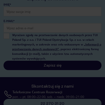
IMIĘ*
E-MAIL*
Wyrażam zgodę na przetwarzanie danych osobowych przez TUI
Poland Sp. z o.o. i TUI Poland Dystrybucja Sp. z o.o. w celach
marketingowych, w zakresie oraz celu wskazanym w
„Informacji o
przetwarzaniu danych osobowych”
, poprzez elektroniczną formę
komunikacji (e-mail), także z użyciem tzw. automatycznych
systemów wywołujących.
Zapisz się
Skontaktuj się z nami
Telefoniczne Centrum Rezerwacji
pon. – pt. 08:00–22:00, sob. – niedz. 09:00–21:00
22 270 31 20