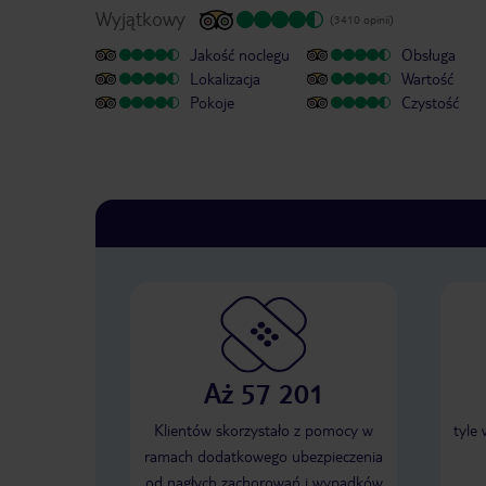
Wyjątkowy
(3410 opinii)
Jakość noclegu
Obsługa
Lokalizacja
Wartość
Pokoje
Czystość
Aż 57 201
Klientów skorzystało z pomocy w
tyle
ramach dodatkowego ubezpieczenia
od nagłych zachorowań i wypadków