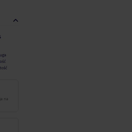
5
uga
ość
tość
ja na