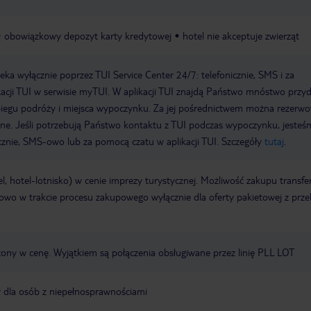
obowiązkowy depozyt karty kredytowej
hotel nie akceptuje zwierząt
a wyłącznie poprzez TUI Service Center 24/7: telefonicznie, SMS i za
acji TUI w serwisie myTUI. W aplikacji TUI znajdą Państwo mnóstwo przy
biegu podróży i miejsca wypoczynku. Za jej pośrednictwem można rezerw
wne. Jeśli potrzebują Państwo kontaktu z TUI podczas wypoczynku, jeste
icznie, SMS-owo lub za pomocą czatu w aplikacji TUI. Szczegóły
tutaj
.
el, hotel-lotnisko) w cenie imprezy turystycznej. Możliwość zakupu transfe
tkowo w trakcie procesu zakupowego wyłącznie dla oferty pakietowej z prz
czony w cenę. Wyjątkiem są połączenia obsługiwane przez linię PLL LOT
y dla osób z niepełnosprawnościami