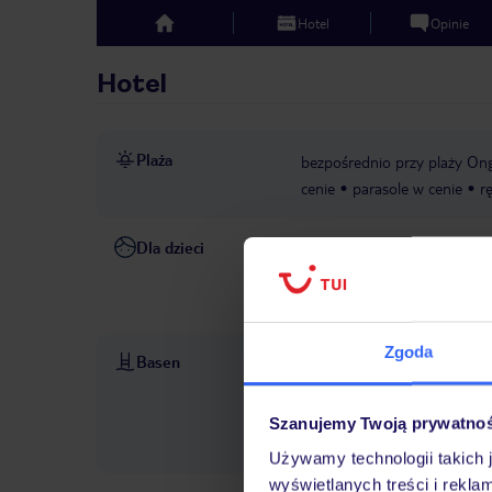
Hotel
Opinie
top
Hotel
Plaża
bezpośrednio przy plaży On
cenie
parasole w cenie
r
Dla dzieci
basen dla dzieci: od 1 r.ż., w 
dzieci
menu dla dzieci
mi
cenie
pokój gier i zabaw: d
Zgoda
Basen
baseny: 3
basen „Hotel swi
basenu dla dzieci
basen dla
zewnętrzny, ze słodką wodą, 
Szanujemy Twoją prywatno
cenie
ręczniki: w cenie
Używamy technologii takich 
wyświetlanych treści i rekla