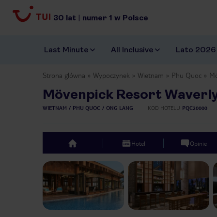
30
lat
|
numer
1
w Polsce
Last Minute
All Inclusive
Lato 2026
Strona główna
Wypoczynek
Wietnam
Phu Quoc
Mö
Mövenpick Resort Waverl
WIETNAM
PHU QUOC
ONG LANG
KOD HOTELU
PQC20000
Hotel
Opinie
top
Previous slide