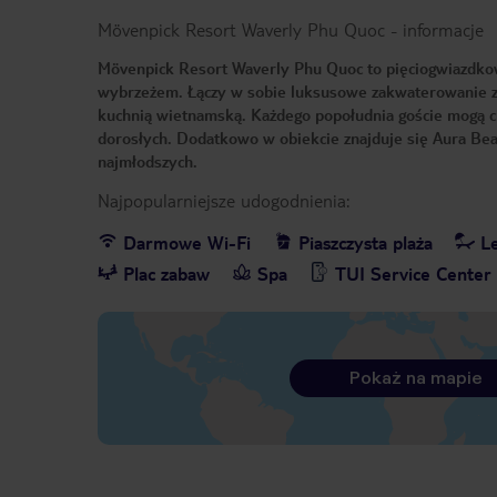
Mövenpick Resort Waverly Phu Quoc
-
informacje
Mövenpick Resort Waverly Phu Quoc to pięciogwiazdko
wybrzeżem. Łączy w sobie luksusowe zakwaterowanie z
kuchnią wietnamską. Każdego popołudnia goście mogą cie
dorosłych. Dodatkowo w obiekcie znajduje się Aura Beac
najmłodszych.
Najpopularniejsze udogodnienia:
Darmowe Wi-Fi
Piaszczysta plaża
Le
Plac zabaw
Spa
TUI Service Center 
Pokaż na mapie