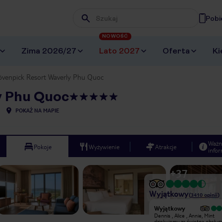
Pobi
Wpisz frazę, której szukasz
NOWOŚĆ
Zima 2026/27
Lato 2027
Oferta
Ki
venpick Resort Waverly Phu Quoc
y Phu Quoc
POKAŻ NA MAPIE
Ważn
Pokoje
Wyżywienie
Atrakcje
infor
+
37
Wyjątkowy
(
3410
opinii
)
Wyjątkowy
Wyjątkowy
Hotel i ofertę wybraliśmy sobie
Dennis , Alice , Annie, Mint
sami, a dopiąć wycieczkę do końca
dziękujemy za świetną obsług