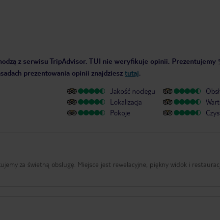
odzą z serwisu TripAdvisor. TUI nie weryfikuje opinii. Prezentujemy 
zasadach prezentowania opinii znajdziesz
tutaj
.
Jakość noclegu
Obsł
Lokalizacja
Wart
Pokoje
Czys
ękujemy za świetną obsługę. Miejsce jest rewelacyjne, piękny widok i restaurac