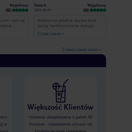
Wyjątkowy
Wyjątkowy
Beata K
2025-03-01
uchni, nam się
Wyśmienite jedzenie, bardzo duże
 cieście
porcję, bardzo pomocna obsługa .
em, poezja
Kalmary i krewtki idealne.Pyszne !
Czytaj więcej
»
o miła,
Deser karmelowy pięknie podany. Van
 na najwyższym
świetna i bardzo mila;) Atmosfera
bardzo fajna to KAMERALNE
Zobacz więcej opinii
»
MIEJSCE idealne na spotkanie ze
znajomymi lub randkę.
Większość Klientów
ienci
rozszerza ubezpieczenia o pakiet All
ji w
Inclusive - rozszerzenie ochrony od
nacji
kosztów leczenia i następstw