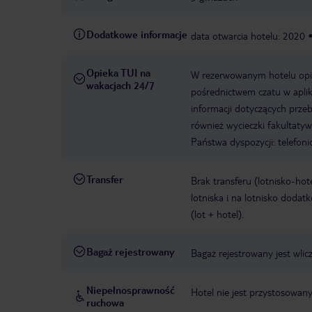
Dodatkowe informacje
data otwarcia hotelu: 2020
Opieka TUI na
W rezerwowanym hotelu opiek
wakacjach 24/7
pośrednictwem czatu w aplik
informacji dotyczących prze
również wycieczki fakultaty
Państwa dyspozycji: telefon
Transfer
Brak transferu (lotnisko-hot
lotniska i na lotnisko doda
(lot + hotel).
Bagaż rejestrowany
Bagaż rejestrowany jest wli
Niepełnosprawność
Hotel nie jest przystosowan
ruchowa