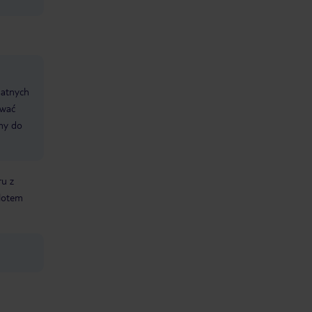
datnych
ować
śmy do
ru z
elotem