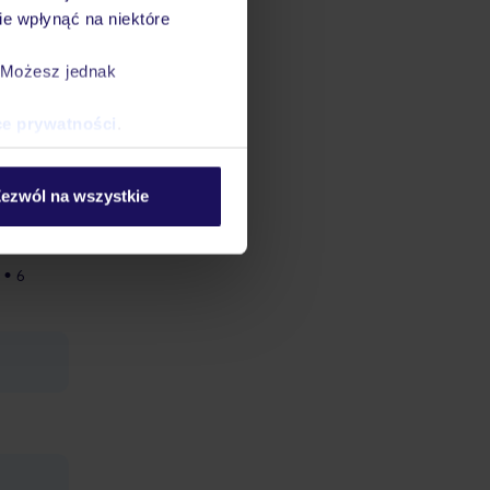
e wpłynąć na niektóre
. Możesz jednak
nauka
ce prywatności
.
ezwól na wszystkie
6