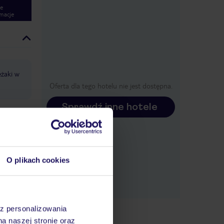
e
macje
eżaki w
Oferta dla tego hotelu nie jest dostępna.
Sprawdź inne hotele
 dla
O plikach cookies
część
ole: w
az personalizowania
na naszej stronie oraz