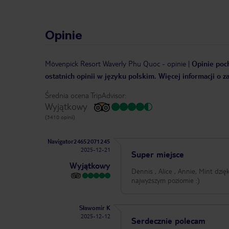
Opinie
Mövenpick Resort Waverly Phu Quoc
-
opinie
|
Opinie poch
ostatnich opinii w języku polskim. Więcej informacji o 
Średnia ocena TripAdvisor:
Wyjątkowy
(3410 opinii)
Navigator24652071245
2025-12-21
Super miejsce
Wyjątkowy
Dennis , Alice , Annie, Mint dzi
najwyższym poziomie :)
Sławomir K
2025-12-12
Serdecznie polecam