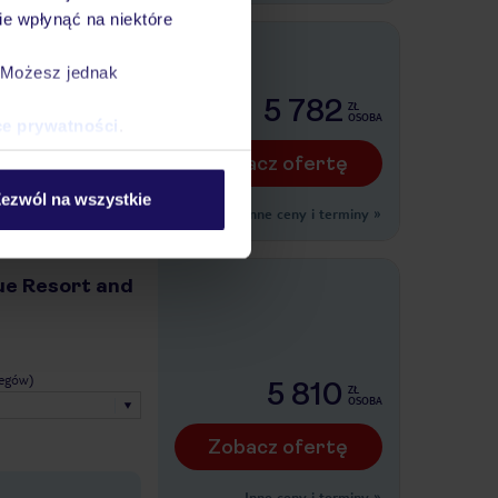
e wpłynąć na niektóre
 Citypoint
. Możesz jednak
5 782
ZŁ
H
OSOBA
ce prywatności
.
legów)
Zobacz ofertę
ezwól na wszystkie
Inne ceny i terminy
»
ue Resort and
legów)
5 810
ZŁ
OSOBA
Zobacz ofertę
Inne ceny i terminy
»