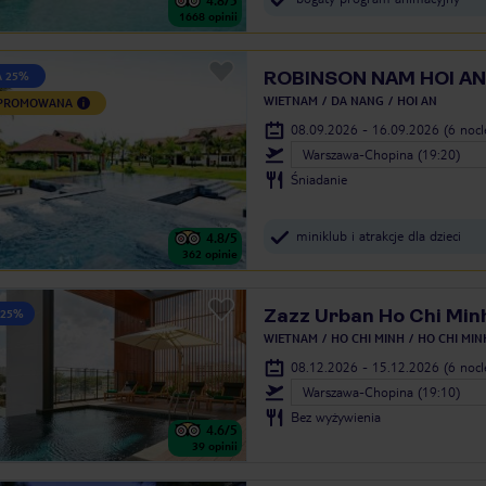
4.8
/5
1668
opinii
ROBINSON NAM HOI AN
A 25%
WIETNAM
DA NANG
HOI AN
 PROMOWANA
08.09.2026 - 16.09.2026
(6 noc
Warszawa-Chopina (19:20)
Śniadanie
miniklub i atrakcje dla dzieci
4.8
/5
362
opinie
Zazz Urban Ho Chi Min
 25%
WIETNAM
HO CHI MINH
HO CHI MIN
08.12.2026 - 15.12.2026
(6 noc
Warszawa-Chopina (19:10)
Bez wyżywienia
4.6
/5
39
opinii