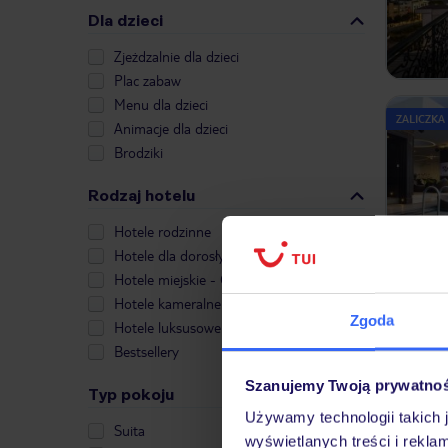
Dla dzieci
Zjeżdzalnie dla dzieci
Plac zabaw
Menu dla dzieci
ZALICZKA
Animacje dla dzieci
Brodziki
Rodzaj hotelu
Hotele rodzinne
Hotele dla dorosłych
Hotele miejskie - City Break
Hotele kameralne
ZALICZKA
Zgoda
Hotele luksusowe
Bestsellery
Szanujemy Twoją prywatno
Typ pokoju
Używamy technologii takich 
Suita
wyświetlanych treści i rekla