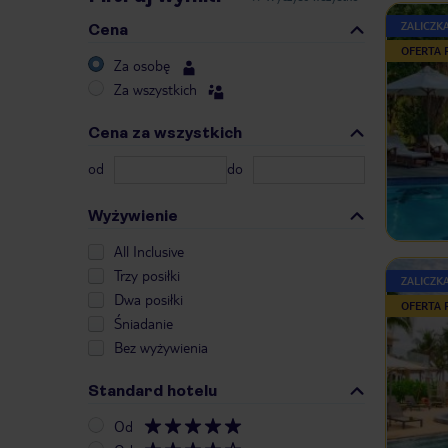
ZALICZK
Cena
OFERTA
Za osobę
Za wszystkich
Cena za wszystkich
od
do
Wyżywienie
All Inclusive
Trzy posiłki
ZALICZK
Dwa posiłki
OFERTA
Śniadanie
Bez wyżywienia
Standard hotelu
Od