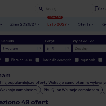
Pobi
Wpisz frazę, której szukasz
NOWOŚĆ
Zima 2026/27
Lato 2027
Oferta
Ki
Kierunki
Pobyt
Wylot od - do
3 wybrano
6-15
Dowolny
*
Plaża do 50 m
Hotele dla dorosłych
Aquapark
nam
 najpopularniejsze oferty Wakacje samolotem w wybrany
 Wakacje samolotem
Phu Quoc Wakacje samolotem
eziono 49 ofert