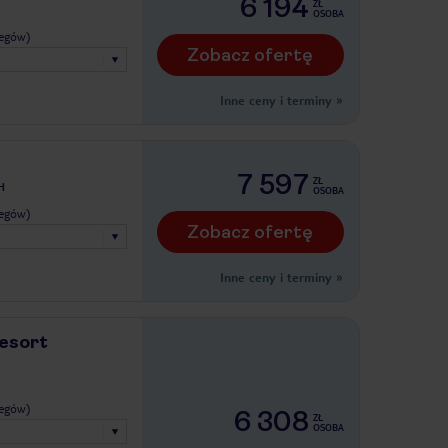
6 194
ZŁ
G
OSOBA
legów)
Zobacz ofertę
Inne ceny i terminy
»
7 597
ZŁ
H
OSOBA
legów)
Zobacz ofertę
Inne ceny i terminy
»
esort
legów)
6 308
ZŁ
OSOBA