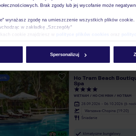
połecznościowych. Brak zgody lub jej wycofanie może negatywni
Liberty Central Saigon
 25%
Hotel
ie” wyrażasz zgodę na umieszczenie wszystkich plików cookie
wchodząc w zakładkę „Szczegóły”
WIETNAM
HO CHI MINH
HO CHI MIN
ikach cookie znajdziesz w
polityce plików cookies
oraz
polity
28.09.2026 - 06.10.2026
(6 noc
Warszawa-Chopina (19:20)
Bez wyżywienia
Spersonalizuj
Z
Ho Tram Beach Boutiq
 25%
Spa
WIETNAM
HO CHI MINH
HO TRAM
28.09.2026 - 06.10.2026
(6 noc
Warszawa-Chopina (19:20)
Śniadanie
klimatyczne bungalowy
4.6
/5