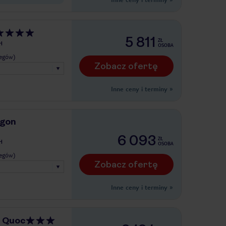
5 811
ZŁ
H
OSOBA
legów)
Zobacz ofertę
Inne ceny i terminy
»
igon
6 093
ZŁ
H
OSOBA
legów)
Zobacz ofertę
Inne ceny i terminy
»
 Quoc