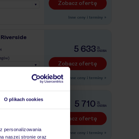
Zobacz ofertę
Inne ceny i terminy
»
 Riverside
5 633
ZŁ
H
OSOBA
legów)
Zobacz ofertę
Inne ceny i terminy
»
South
O plikach cookies
5 710
ZŁ
H
OSOBA
legów)
Zobacz ofertę
az personalizowania
Inne ceny i terminy
»
na naszej stronie oraz