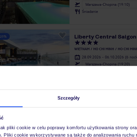
Warszawa-Chopina (19:10)
Śniadanie
Liberty Central Saigon
 25%
WIETNAM
HO CHI MINH
HO CHI MIN
28.09.2026 - 06.10.2026
(6 noc
Warszawa-Chopina (19:20)
Bez wyżywienia
4.6
/5
3564
opinie
Novotel Living Saigon 
 25%
Szczegóły
WIETNAM
HO CHI MINH
HO CHI MIN
12.10.2026 - 20.10.2026
(6 noc
ść
Warszawa-Chopina (19:20)
Bez wyżywienia
jak pliki cookie w celu poprawy komfortu użytkowania strony or
m. Pliki cookie wykorzystywane są także do analizowania ruchu 