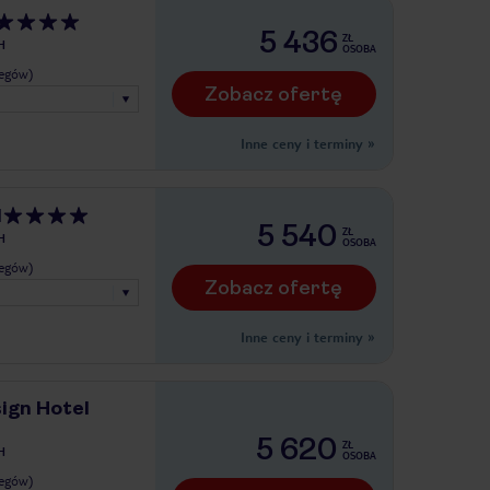
5 436
ZŁ
H
OSOBA
legów)
Zobacz ofertę
Inne ceny i terminy
»
l
5 540
ZŁ
H
OSOBA
legów)
Zobacz ofertę
Inne ceny i terminy
»
ign Hotel
5 620
ZŁ
H
OSOBA
legów)