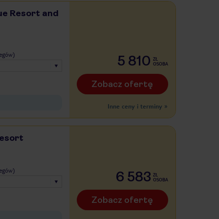
ue Resort and
legów)
5 810
ZŁ
OSOBA
Zobacz ofertę
Inne ceny i terminy
»
esort
legów)
6 583
ZŁ
OSOBA
Zobacz ofertę