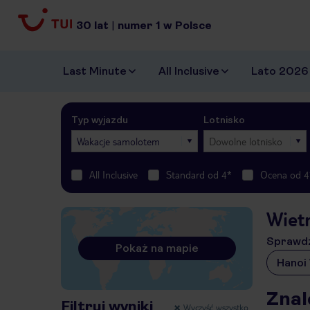
30
lat
|
numer
1
w Polsce
Last Minute
All Inclusive
Lato 2026
Typ wyjazdu
Lotnisko
Wakacje samolotem
Dowolne lotnisko
All Inclusive
Standard od 4*
Ocena od 4
Wiet
Sprawdź
Pokaż na mapie
Hanoi
Znal
Filtruj wyniki
Wyczyść wszystko