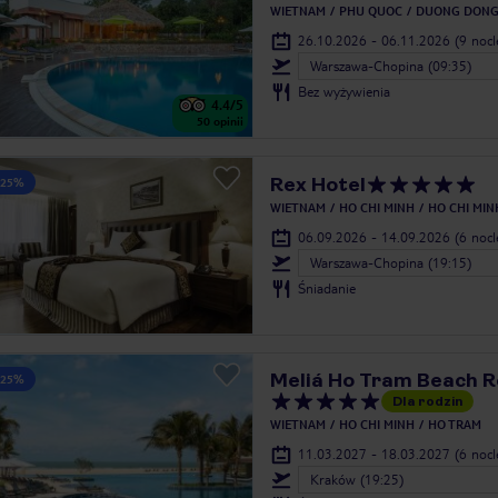
WIETNAM
PHU QUOC
DUONG DON
26.10.2026 - 06.11.2026
(9 noc
Warszawa-Chopina (09:35)
Bez wyżywienia
4.4
/5
50
opinii
Rex Hotel
 25%
WIETNAM
HO CHI MINH
HO CHI MIN
06.09.2026 - 14.09.2026
(6 noc
Warszawa-Chopina (19:15)
Śniadanie
Meliá Ho Tram Beach R
 25%
Dla rodzin
WIETNAM
HO CHI MINH
HO TRAM
11.03.2027 - 18.03.2027
(6 noc
Kraków (19:25)