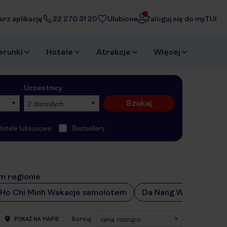
erz aplikację
22 270 31 20
Ulubione
Zaloguj się do myTUI
erunki
Hotele
Atrakcje
Więcej
Uczestnicy
Szukaj
2 dorosłych
Hotele luksusowe
Bestsellery
m regionie
Ho Chi Minh Wakacje samolotem
Da Nang Wakacje sa
cena rosnąco
POKAŻ NA MAPIE
Sortuj