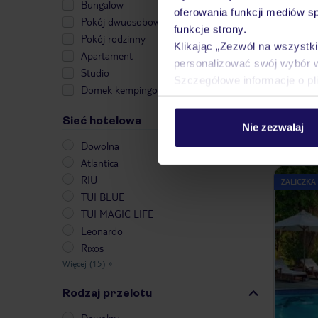
Bungalow
oferowania funkcji mediów s
Pokój dwuosobowy
funkcje strony.
ZALICZKA
Pokój rodzinny
Klikając „Zezwól na wszystk
Apartament
personalizować swój wybór 
Studio
Szczegółowe informacje o pl
Domek kempingowy
Sieć hotelowa
Nie zezwalaj
Dowolna
Atlantica
RIU
ZALICZKA
TUI BLUE
TUI MAGIC LIFE
Leonardo
Rixos
Więcej (15)
»
Rodzaj przelotu