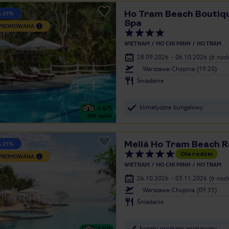
Ho Tram Beach Boutiq
A 25%
Spa
 PROMOWANA
WIETNAM
HO CHI MINH
HO TRAM
28.09.2026 - 06.10.2026
(6 noc
Warszawa-Chopina (19:20)
Śniadanie
klimatyczne bungalowy
4.6
/5
905
opinii
Meliá Ho Tram Beach R
A 25%
Dla rodzin
 PROMOWANA
WIETNAM
HO CHI MINH
HO TRAM
26.10.2026 - 03.11.2026
(6 noc
Warszawa-Chopina (09:35)
Śniadanie
bogaty program animacyjny