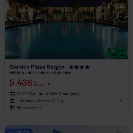
4.3
/5
840
opinii
Garden Plaza Saigon
WIETNAM
HO CHI MINH
HO CHI MINH
5 436
ZŁ
OSOBA
28.09.2026 - 06.10.2026
(6 noclegów)
Warszawa-Chopina (19:20)
Bez wyżywienia
ZALICZKA 25%