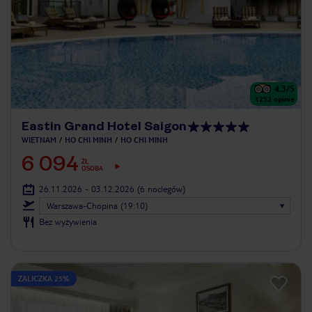
4.3
/5
1252
opinie
Eastin Grand Hotel Saigon
WIETNAM
HO CHI MINH
HO CHI MINH
6 094
ZŁ
OSOBA
26.11.2026 - 03.12.2026
(6 noclegów)
Warszawa-Chopina (19:10)
Bez wyżywienia
ZALICZKA 25%