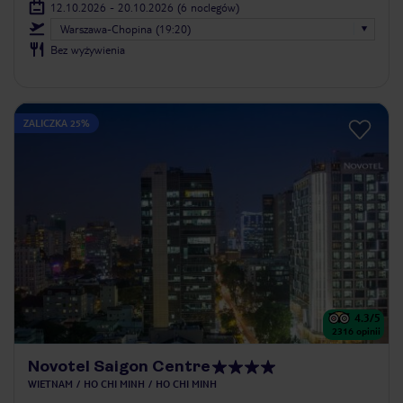
12.10.2026 - 20.10.2026
(6 noclegów)
Warszawa-Chopina (19:20)
Bez wyżywienia
ZALICZKA 25%
4.3
/5
2316
opinii
Novotel Saigon Centre
WIETNAM
HO CHI MINH
HO CHI MINH