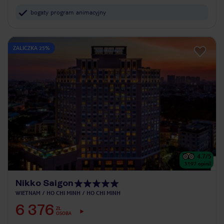
bogaty program animacyjny
ZALICZKA 25%
4.7
/5
5197
opinii
Nikko Saigon
WIETNAM
HO CHI MINH
HO CHI MINH
6 376
ZŁ
OSOBA