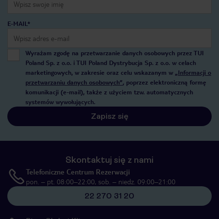
E-MAIL*
Wyrażam zgodę na przetwarzanie danych osobowych przez TUI
Poland Sp. z o.o. i TUI Poland Dystrybucja Sp. z o.o. w celach
marketingowych, w zakresie oraz celu wskazanym w
„Informacji o
przetwarzaniu danych osobowych”
, poprzez elektroniczną formę
komunikacji (e-mail), także z użyciem tzw. automatycznych
systemów wywołujących.
Zapisz się
Skontaktuj się z nami
Telefoniczne Centrum Rezerwacji
pon. – pt. 08:00–22:00, sob. – niedz. 09:00–21:00
22 270 31 20