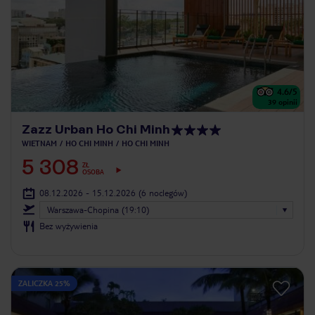
4.6
/5
39
opinii
Zazz Urban Ho Chi Minh
WIETNAM
HO CHI MINH
HO CHI MINH
5 308
ZŁ
OSOBA
08.12.2026 - 15.12.2026
(6 noclegów)
Warszawa-Chopina (19:10)
Bez wyżywienia
ZALICZKA 25%