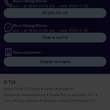
Biuro Obsługi Klienta
pon. – pt. 08:00–22:00, sob. – niedz. 09:00–21:00
22 255 04 02
Biuro Obsługi Klienta
pon. – pt. 08:00–22:00, sob. – niedz. 09:00–21:00
Czat w myTUI
Biura stacjonarne
Znajdź na mapie
O TUI
Grupa TUI
TUI Poland
Kariera
Kontakt
Gwarancja ubezpieczeniowa
Opieka TUI na wakacjach 24/7
TUI.cz
Dane osobowe
Aplikacja mobilna TUI
Opinie TUI