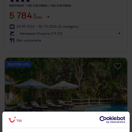
WIETNAM
HO CHI MINH
HO CHI MINH
5 784
ZŁ
OSOBA
28.09.2026 - 06.10.2026
(6 noclegów)
Warszawa-Chopina (19:20)
Bez wyżywienia
ZALICZKA 25%
4.6
/5