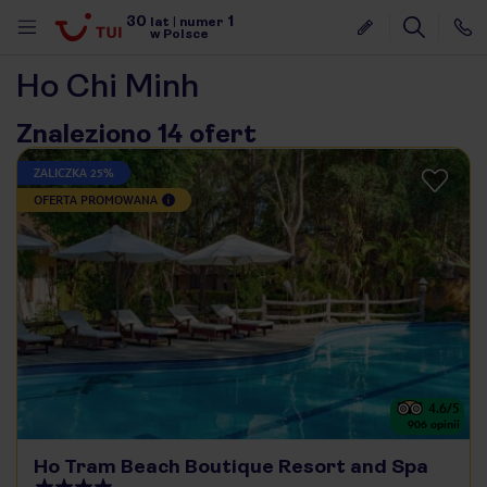
30
1
lat
|
numer
w Polsce
Ho Chi Minh
Znaleziono 14 ofert
ZALICZKA 25%
OFERTA PROMOWANA
4.6
/5
906
opinii
nute
Ho Tram Beach Boutique Resort and Spa