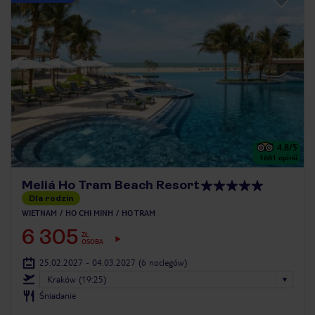
4.8
/5
1681
opinii
Meliá Ho Tram Beach Resort
Dla rodzin
WIETNAM
HO CHI MINH
HO TRAM
6 305
ZŁ
OSOBA
25.02.2027 - 04.03.2027
(6 noclegów)
Kraków (19:25)
Śniadanie