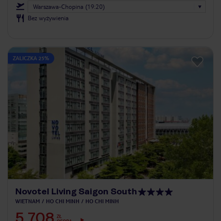
Warszawa-Chopina (19:20)
Bez wyżywienia
ZALICZKA 25%
Novotel Living Saigon South
WIETNAM
HO CHI MINH
HO CHI MINH
5 708
ZŁ