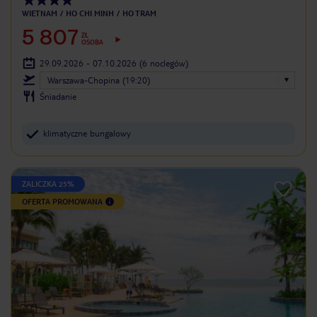
WIETNAM
HO CHI MINH
HO TRAM
5 807
ZŁ
OSOBA
29.09.2026 - 07.10.2026
(6 noclegów)
Warszawa-Chopina (19:20)
Śniadanie
klimatyczne bungalowy
ZALICZKA 25%
OFERTA PROMOWANA