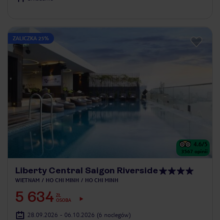
ZALICZKA 25%
4.6
/5
3567
opinii
Liberty Central Saigon Riverside
WIETNAM
HO CHI MINH
HO CHI MINH
5 634
ZŁ
OSOBA
28.09.2026 - 06.10.2026
(6 noclegów)