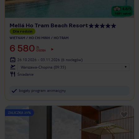
4.8
/5
1681
opinii
Meliá Ho Tram Beach Resort
Dla rodzin
WIETNAM
HO CHI MINH
HO TRAM
6 580
ZŁ
OSOBA
26.10.2026 - 03.11.2026
(6 noclegów)
Warszawa-Chopina (09:35)
Śniadanie
bogaty program animacyjny
ZALICZKA 25%