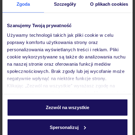
906
opinii
Zgoda
Szczegóły
O plikach cookies
Ho Tram Beach Boutique Resort and Spa
WIETNAM
HO CHI MINH
HO TRAM
Szanujemy Twoją prywatność
5 807
ZŁ
Używamy technologii takich jak pliki cookie w celu
OSOBA
poprawy komfortu użytkowania strony oraz
29.09.2026 - 07.10.2026
(6 noclegów)
personalizowania wyświetlanych treści i reklam. Pliki
Warszawa-Chopina (19:20)
cookie wykorzystywane są także do analizowania ruchu
Śniadanie
na naszej stronie oraz oferowania funkcji mediów
społecznościowych. Brak zgody lub jej wycofanie może
klimatyczne bungalowy
negatywnie wpłynąć na niektóre funkcje strony.
Klikając „Zezwól na wszystkie” wyrażasz zgodę na
umieszczenie wszystkich plików cookie. Możesz jednak
ZALICZKA 25%
personalizować swój wybór wchodząc w zakładkę
„Szczegóły”
Zezwól na wszystkie
Szczegółowe informacje o plikach cookie znajdziesz
w
polityce plików cookies
oraz
polityce prywatności
.
Spersonalizuj