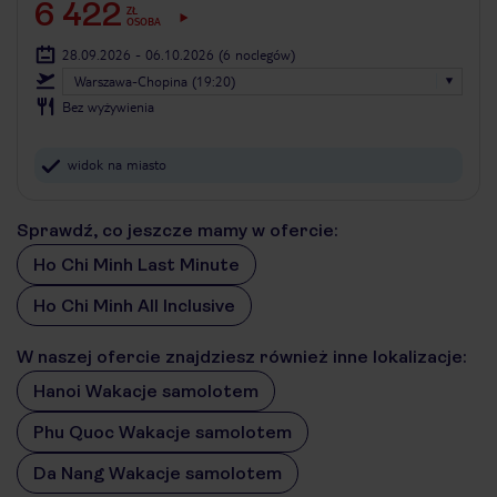
6 422
ZŁ
OSOBA
28.09.2026 - 06.10.2026
(6 noclegów)
Warszawa-Chopina (19:20)
Bez wyżywienia
widok na miasto
Sprawdź, co jeszcze mamy w ofercie:
Ho Chi Minh Last Minute
Ho Chi Minh All Inclusive
W naszej ofercie znajdziesz również inne lokalizacje:
Hanoi Wakacje samolotem
Phu Quoc Wakacje samolotem
Da Nang Wakacje samolotem