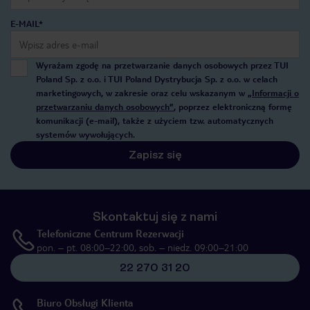
E-MAIL*
Wyrażam zgodę na przetwarzanie danych osobowych przez TUI
Poland Sp. z o.o. i TUI Poland Dystrybucja Sp. z o.o. w celach
marketingowych, w zakresie oraz celu wskazanym w
„Informacji o
przetwarzaniu danych osobowych”
, poprzez elektroniczną formę
komunikacji (e-mail), także z użyciem tzw. automatycznych
systemów wywołujących.
Zapisz się
Skontaktuj się z nami
Telefoniczne Centrum Rezerwacji
pon. – pt. 08:00–22:00, sob. – niedz. 09:00–21:00
22 270 31 20
Biuro Obsługi Klienta