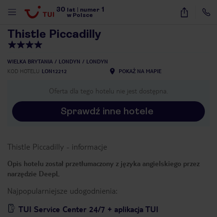
30
1
1
/
20
lat
|
numer
w Polsce
Thistle Piccadilly
WIELKA BRYTANIA
LONDYN
LONDYN
KOD HOTELU
LON12212
POKAŻ NA MAPIE
Oferta dla tego hotelu nie jest dostępna.
Sprawdź inne hotele
Thistle Piccadilly
-
informacje
Opis hotelu został przetłumaczony z języka angielskiego przez
narzędzie DeepL
Najpopularniejsze udogodnienia:
nute
TUI Service Center 24/7 + aplikacja TUI