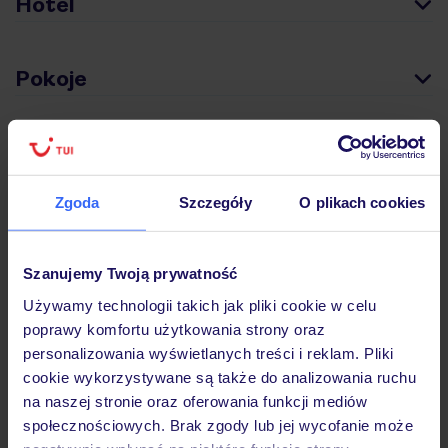
Hotel
Pokoje
Wyżywienie
Zgoda
Szczegóły
O plikach cookies
Atrakcje
Szanujemy Twoją prywatność
Ważne informacje
Używamy technologii takich jak pliki cookie w celu
poprawy komfortu użytkowania strony oraz
personalizowania wyświetlanych treści i reklam. Pliki
cookie wykorzystywane są także do analizowania ruchu
Często zadawane pytania
na naszej stronie oraz oferowania funkcji mediów
Jak zmienić uczestników/osobę zgłaszającą?
społecznościowych. Brak zgody lub jej wycofanie może
Czy w Hotelu będzie przedstawiciel TUI?