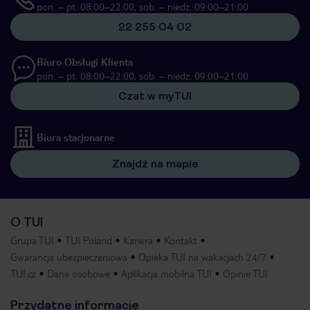
pon. – pt. 08:00–22:00, sob. – niedz. 09:00–21:00
22 255 04 02
Biuro Obsługi Klienta
pon. – pt. 08:00–22:00, sob. – niedz. 09:00–21:00
Czat w myTUI
Biura stacjonarne
Znajdź na mapie
O TUI
Grupa TUI
TUI Poland
Kariera
Kontakt
Gwarancja ubezpieczeniowa
Opieka TUI na wakacjach 24/7
TUI.cz
Dane osobowe
Aplikacja mobilna TUI
Opinie TUI
Przydatne informacje