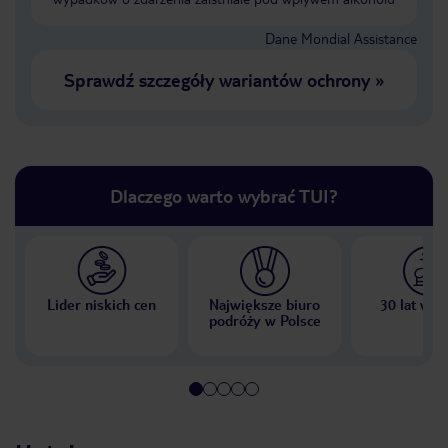
Dane Mondial Assistance
Sprawdź szczegóły wariantów ochrony
»
Dlaczego warto wybrać TUI?
Lider niskich cen
Największe biuro
30 lat w P
podróży w Polsce