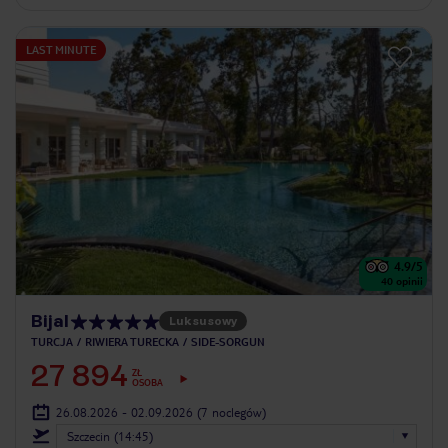
LAST MINUTE
4.9
/5
40
opinii
Bijal
Luksusowy
TURCJA
RIWIERA TURECKA
SIDE-SORGUN
27 894
ZŁ
OSOBA
26.08.2026 - 02.09.2026
(7 noclegów)
Szczecin (14:45)