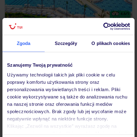
4.6
/5
5629
opinii
Delphin Imperial
Dla rodzin
Aquapark
Zgoda
Szczegóły
O plikach cookies
TURCJA
RIWIERA TURECKA
LARA
9 561
ZŁ
OSOBA
26.08.2026 - 02.09.2026
(7 noclegów)
Szanujemy Twoją prywatność
Szczecin (14:45)
Używamy technologii takich jak pliki cookie w celu
All Inclusive
poprawy komfortu użytkowania strony oraz
personalizowania wyświetlanych treści i reklam. Pliki
aquapark ze zjeżdżalniami
cookie wykorzystywane są także do analizowania ruchu
na naszej stronie oraz oferowania funkcji mediów
społecznościowych. Brak zgody lub jej wycofanie może
5% ZALICZKI LATO 2027
negatywnie wpłynąć na niektóre funkcje strony.
Klikając „Zezwól na wszystkie” wyrażasz zgodę na
umieszczenie wszystkich plików cookie. Możesz jednak