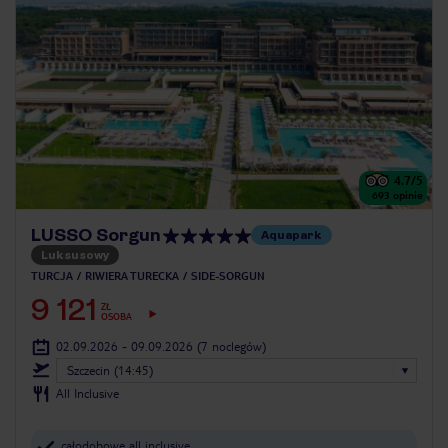
4.7
/5
693
opinie
LUSSO Sorgun
Aquapark
Luksusowy
TURCJA
RIWIERA TURECKA
SIDE-SORGUN
9 121
ZŁ
OSOBA
02.09.2026 - 09.09.2026
(7 noclegów)
Szczecin (14:45)
All Inclusive
całodobowe all inclusive