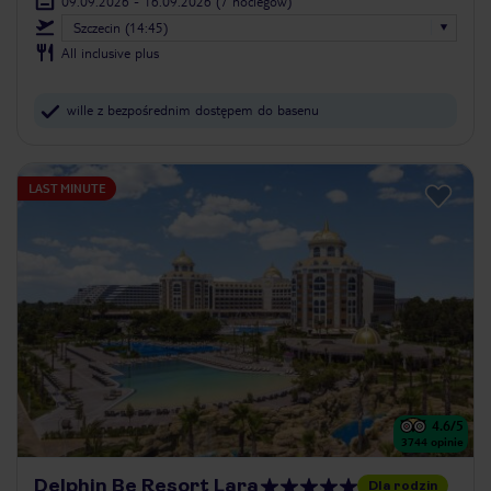
09.09.2026 - 16.09.2026
(7 noclegów)
Szczecin (14:45)
All inclusive plus
wille z bezpośrednim dostępem do basenu
LAST MINUTE
4.6
/5
3744
opinie
Delphin Be Resort Lara
Dla rodzin