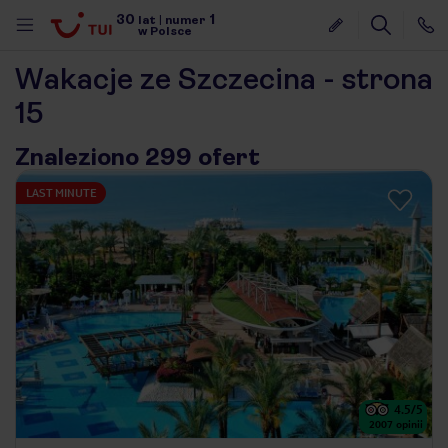
30
1
lat
|
numer
w Polsce
Wakacje ze Szczecina - strona
15
Znaleziono 299 ofert
LAST MINUTE
4.5
/5
nute
2007
opinii