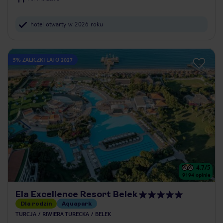
hotel otwarty w 2026 roku
5% ZALICZKI LATO 2027
4.7
/5
9194
opinie
Ela Excellence Resort Belek
Dla rodzin
Aquapark
TURCJA
RIWIERA TURECKA
BELEK