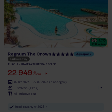
4.7
/5
1192
opinie
Regnum The Crown
Aquapark
Luksusowy
TURCJA
RIWIERA TURECKA
BELEK
22 949
ZŁ
OSOBA
02.09.2026 - 09.09.2026
(7 noclegów)
Szczecin (14:45)
All inclusive plus
hotel otwarty w 2025 r.