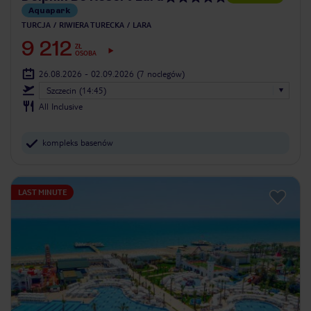
Aquapark
TURCJA
RIWIERA TURECKA
LARA
9 212
ZŁ
OSOBA
26.08.2026 - 02.09.2026
(7 noclegów)
Szczecin (14:45)
All Inclusive
kompleks basenów
LAST MINUTE