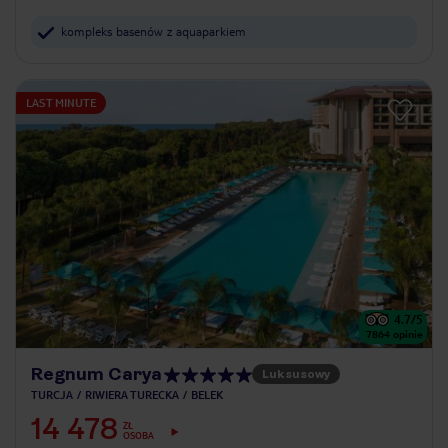
kompleks basenów z aquaparkiem
LAST MINUTE
4.7
/5
7864
opinie
Regnum Carya
Luksusowy
TURCJA
RIWIERA TURECKA
BELEK
14 478
ZŁ
OSOBA