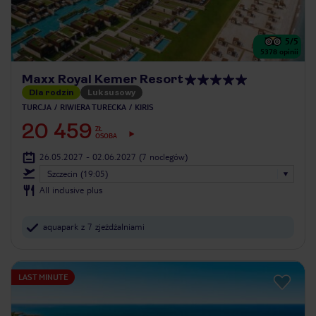
5
/5
5378
opinii
Maxx Royal Kemer Resort
Dla rodzin
Luksusowy
TURCJA
RIWIERA TURECKA
KIRIS
20 459
ZŁ
OSOBA
26.05.2027 - 02.06.2027
(7 noclegów)
Szczecin (19:05)
All inclusive plus
aquapark z 7 zjeżdżalniami
LAST MINUTE