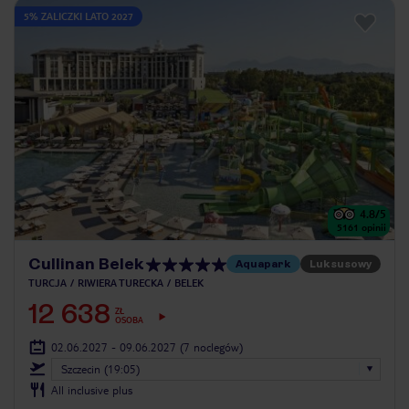
5% ZALICZKI LATO 2027
4.8
/5
5161
opinii
Cullinan Belek
Aquapark
Luksusowy
TURCJA
RIWIERA TURECKA
BELEK
12 638
ZŁ
OSOBA
02.06.2027 - 09.06.2027
(7 noclegów)
Szczecin (19:05)
All inclusive plus