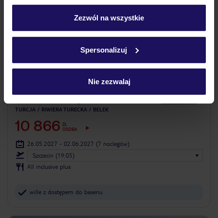
personalizować swój wybór wchodząc w zakładkę
„Szczegóły”
Zezwól na wszystkie
Szczegółowe informacje o plikach cookie znajdziesz
w
polityce plików cookies
oraz
polityce prywatności
.
Spersonalizuj
4.8
/5
5940
opinii
Nie zezwalaj
Gloria Serenity Resort
Luksusowy
TURCJA
RIWIERA TURECKA
BELEK
10 866
ZŁ
OSOBA
26.05.2027 - 02.06.2027
(7 noclegów)
Szczecin (19:05)
All inclusive plus
wille z dostępem do basenu