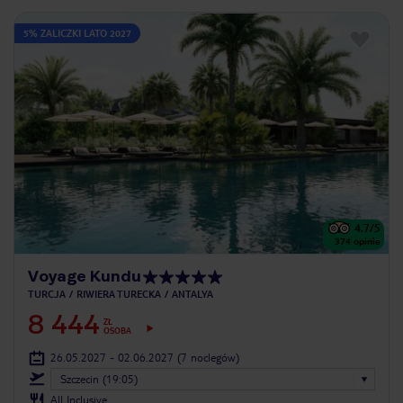
5% ZALICZKI LATO 2027
4.7
/5
374
opinie
Voyage Kundu
TURCJA
RIWIERA TURECKA
ANTALYA
8 444
ZŁ
OSOBA
26.05.2027 - 02.06.2027
(7 noclegów)
Szczecin (19:05)
All Inclusive