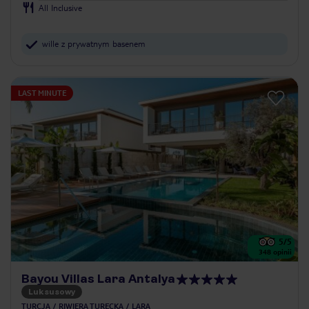
All Inclusive
wille z prywatnym basenem
LAST MINUTE
5
/5
348
opinii
Bayou Villas Lara Antalya
Luksusowy
TURCJA
RIWIERA TURECKA
LARA