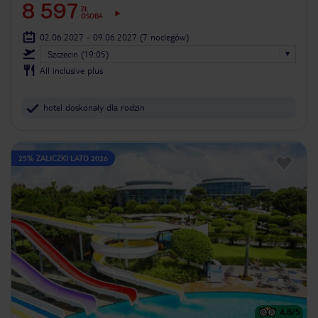
8 597
ZŁ
OSOBA
02.06.2027 - 09.06.2027
(7 noclegów)
Szczecin (19:05)
All inclusive plus
hotel doskonały dla rodzin
25% ZALICZKI LATO 2026
4.8
/5