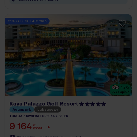
25% ZALICZKI LATO 2026
4.7
/5
7774
opinie
Kaya Palazzo Golf Resort
Aquapark
Luksusowy
TURCJA
RIWIERA TURECKA
BELEK
9 164
ZŁ
OSOBA