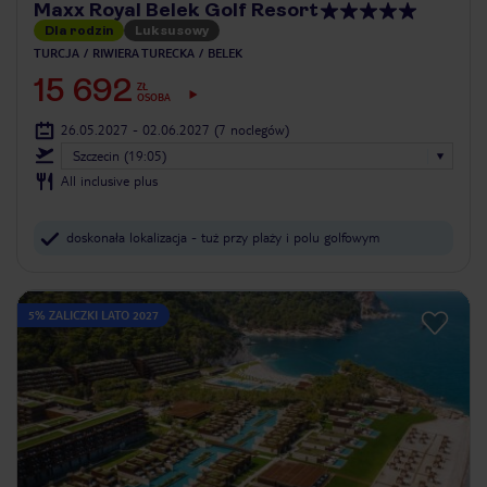
Maxx Royal Belek Golf Resort
Dla rodzin
Luksusowy
TURCJA
RIWIERA TURECKA
BELEK
15 692
ZŁ
OSOBA
26.05.2027 - 02.06.2027
(7 noclegów)
Szczecin (19:05)
All inclusive plus
doskonała lokalizacja - tuż przy plaży i polu golfowym
5% ZALICZKI LATO 2027