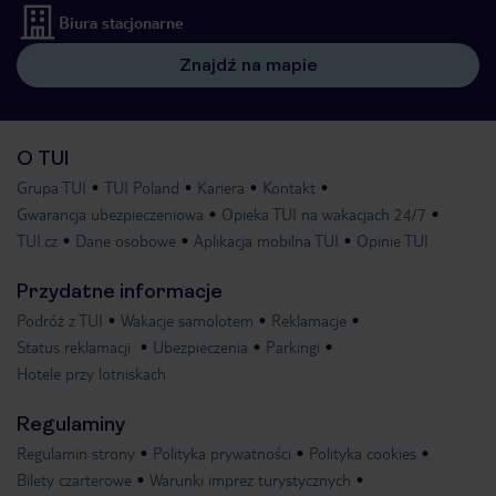
Biura stacjonarne
Znajdź na mapie
O TUI
Grupa TUI
TUI Poland
Kariera
Kontakt
Gwarancja ubezpieczeniowa
Opieka TUI na wakacjach 24/7
TUI.cz
Dane osobowe
Aplikacja mobilna TUI
Opinie TUI
Przydatne informacje
Podróż z TUI
Wakacje samolotem
Reklamacje
Status reklamacji
Ubezpieczenia
Parkingi
Hotele przy lotniskach
Regulaminy
Regulamin strony
Polityka prywatności
Polityka cookies
Bilety czarterowe
Warunki imprez turystycznych