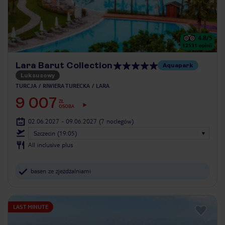
4.8
/5
12531
opinii
Lara Barut Collection
Aquapark
Luksusowy
TURCJA
RIWIERA TURECKA
LARA
9 007
ZŁ
OSOBA
02.06.2027 - 09.06.2027
(7 noclegów)
Szczecin (19:05)
All inclusive plus
basen ze zjeżdżalniami
LAST MINUTE