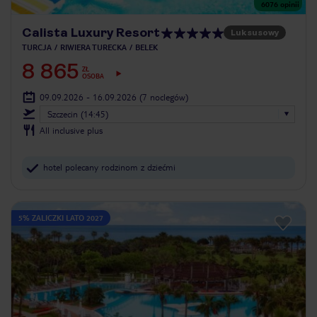
6076
opinii
Calista Luxury Resort
Luksusowy
TURCJA
RIWIERA TURECKA
BELEK
8 865
ZŁ
OSOBA
09.09.2026 - 16.09.2026
(7 noclegów)
Szczecin (14:45)
All inclusive plus
hotel polecany rodzinom z dziećmi
5% ZALICZKI LATO 2027