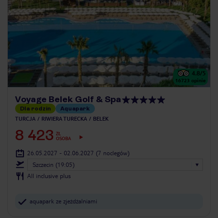
4.8
/5
16723
opinie
Voyage Belek Golf & Spa
Dla rodzin
Aquapark
TURCJA
RIWIERA TURECKA
BELEK
8 423
ZŁ
OSOBA
26.05.2027 - 02.06.2027
(7 noclegów)
Szczecin (19:05)
All inclusive plus
aquapark ze zjeżdżalniami