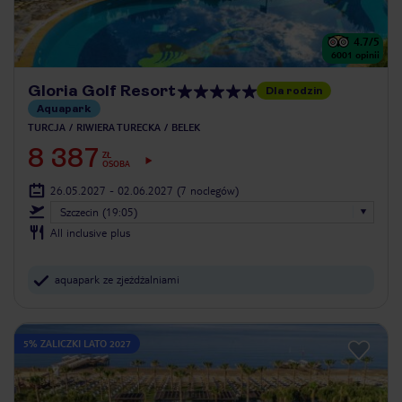
4.7
/5
6001
opinii
Gloria Golf Resort
Dla rodzin
Aquapark
TURCJA
RIWIERA TURECKA
BELEK
8 387
ZŁ
OSOBA
26.05.2027 - 02.06.2027
(7 noclegów)
Szczecin (19:05)
All inclusive plus
aquapark ze zjeżdżalniami
5% ZALICZKI LATO 2027