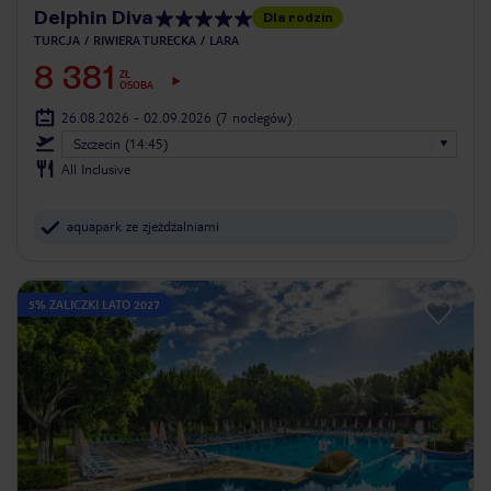
Delphin Diva
Dla rodzin
TURCJA
RIWIERA TURECKA
LARA
8 381
ZŁ
OSOBA
26.08.2026 - 02.09.2026
(7 noclegów)
Szczecin (14:45)
All Inclusive
aquapark ze zjeżdżalniami
5% ZALICZKI LATO 2027