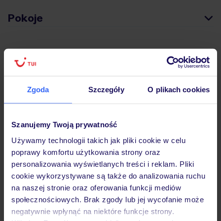
Pokoje
Wyżywienie
Atrakcje
Zgoda
Szczegóły
O plikach cookies
Szanujemy Twoją prywatność
Ważne informacje
Używamy technologii takich jak pliki cookie w celu
poprawy komfortu użytkowania strony oraz
personalizowania wyświetlanych treści i reklam. Pliki
Często zadawane pytania
cookie wykorzystywane są także do analizowania ruchu
Jak zmienić uczestników/osobę zgłaszającą?
na naszej stronie oraz oferowania funkcji mediów
Czy w Hotelu będzie przedstawiciel TUI?
społecznościowych. Brak zgody lub jej wycofanie może
Na jakiej podstawie i gdzie otrzymam karty
negatywnie wpłynąć na niektóre funkcje strony.
pokładowe/bilety lotnicze?