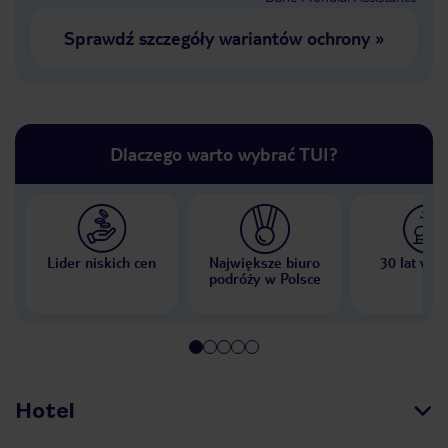
Sprawdź szczegóły wariantów ochrony
»
Dlaczego warto wybrać TUI?
Lider niskich cen
Największe biuro
30 lat w P
podróży w Polsce
Hotel