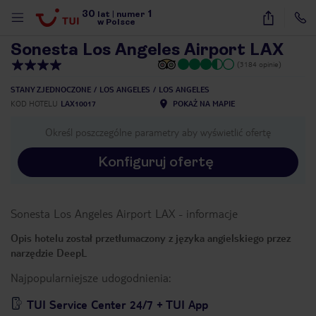
30
1
1
/
11
lat
|
numer
w Polsce
Sonesta Los Angeles Airport LAX
(3184 opinie)
STANY ZJEDNOCZONE
LOS ANGELES
LOS ANGELES
KOD HOTELU
LAX10017
POKAŻ NA MAPIE
Określ poszczególne parametry aby wyświetlić ofertę
Konfiguruj ofertę
Sonesta Los Angeles Airport LAX
-
informacje
Opis hotelu został przetłumaczony z języka angielskiego przez
narzędzie DeepL
Najpopularniejsze udogodnienia:
nute
TUI Service Center 24/7 + TUI App