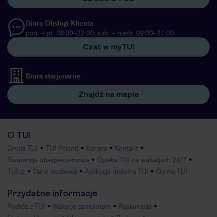
Biuro Obsługi Klienta
pon. – pt. 08:00–22:00, sob. – niedz. 09:00–21:00
Czat w myTUI
Biura stacjonarne
Znajdź na mapie
O TUI
Grupa TUI
TUI Poland
Kariera
Kontakt
Gwarancja ubezpieczeniowa
Opieka TUI na wakacjach 24/7
TUI.cz
Dane osobowe
Aplikacja mobilna TUI
Opinie TUI
Przydatne informacje
Podróż z TUI
Wakacje samolotem
Reklamacje