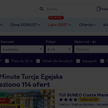
Pobi
Wpisz frazę, której szukasz
NOWOŚĆ
Zima 2026/27
Lato 2027
Oferta
Ki
Kierunki
Pobyt
Wylot od - do
4 wybrano
6-14
Dowolny
*
Plaża do 50 m
Hotele dla dorosłych
Aquapark
Minute Turcja Egejska
eziono 114 ofert
TUI SUNEO Costa Mare
LER
Tylko w TUI
NUTE
TURCJA
TURCJA EGEJSKA
DALAMA
 PROMOWANA