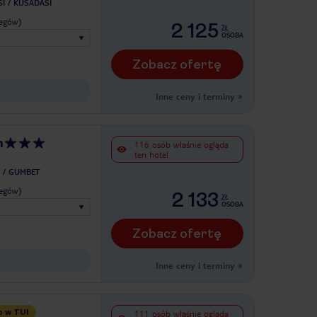
I
KUSADASI
legów)
2 125
ZŁ
OSOBA
Zobacz ofertę
Inne ceny i terminy
»
m
116 osób właśnie ogląda
ten hotel
GUMBET
legów)
2 133
ZŁ
OSOBA
Zobacz ofertę
Inne ceny i terminy
»
o w TUI
111 osób właśnie ogląda