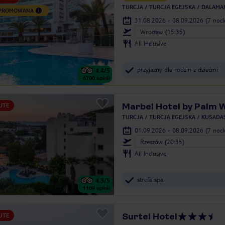
TURCJA
TURCJA EGEJSKA
DALAMA
 PROMOWANA
31.08.2026 - 08.09.2026
(7 noc
Wrocław (15:35)
All Inclusive
przyjazny dla rodzin z dziećmi
4.4
/5
6700
opinii
Marbel Hotel by Palm 
UTE
TURCJA
TURCJA EGEJSKA
KUSADAS
01.09.2026 - 08.09.2026
(7 noc
Rzeszów (20:35)
All Inclusive
strefa spa
4.3
/5
1109
opinii
Surtel Hotel
UTE