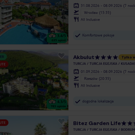
31.08.2026 - 08.09.2026
(7 noc
Wrocław (15:35)
All Inclusive
Komfortowe pokoje
3.4
/5
635
opinii
Akbulut
ER
Tylko 
TURCJA
TURCJA EGEJSKA
KUSADAS
UTE
01.09.2026 - 08.09.2026
(7 noc
Rzeszów (20:35)
All Inclusive
dogodna lokalizacja
4.3
/5
783
opinie
Bitez Garden Life
UTE
TURCJA
TURCJA EGEJSKA
BODRUM