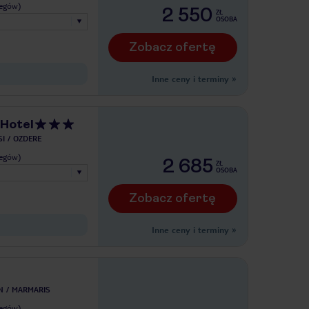
legów)
2 550
ZŁ
OSOBA
Zobacz ofertę
Inne ceny i terminy
»
Hotel
I
OZDERE
legów)
2 685
ZŁ
OSOBA
Zobacz ofertę
Inne ceny i terminy
»
N
MARMARIS
legów)