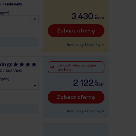
N
MARMARIS
legów)
3 430
ZŁ
OSOBA
Zobacz ofertę
Inne ceny i terminy
»
Wings
56 osób właśnie ogląda
ten hotel
I
KUSADASI
legów)
2 122
ZŁ
OSOBA
Zobacz ofertę
Inne ceny i terminy
»