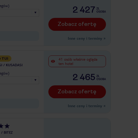
legów)
2 427
ZŁ
OSOBA
Zobacz ofertę
Inne ceny i terminy
»
w TUI
41 osób właśnie ogląda
ten hotel
I
KUSADASI
legów)
2 465
ZŁ
OSOBA
Zobacz ofertę
Inne ceny i terminy
»
BITEZ