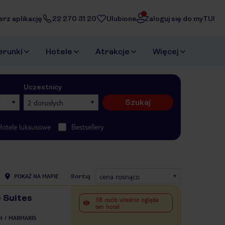
erz aplikację
22 270 31 20
Ulubione
Zaloguj się do myTUI
erunki
Hotele
Atrakcje
Więcej
Uczestnicy
Szukaj
2 dorosłych
Hotele luksusowe
Bestsellery
cena rosnąco
POKAŻ NA MAPIE
Sortuj
 Suites
38 osób właśnie ogląda
ten hotel
N
MARMARIS