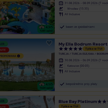
31.08.2026 - 08.09.2026
(7 noc
Wrocław (15:35)
All Inclusive
basen ze zjeżdżalniami
4.3
/5
1285
opinii
My Ella Bodrum Resort
LER
Tylko w TUI
NUTE
TURCJA
TURCJA EGEJSKA
BODRUM
 PROMOWANA
30.08.2026 - 06.09.2026
(7 noc
Katowice (00:05)
All Inclusive
bezpośrednio przy plaży
4.1
/5
1620
opinii
Blue Bay Platinum
LER
Tylko w TUI
NUTE