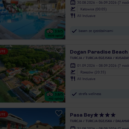
30.08.2026 - 06.09.2026
(7 noc
Katowice (00:05)
All Inclusive
basen ze zjeżdżalniami
3.9
/5
1636
opinii
Dogan Paradise Beach 
UTE
TURCJA
TURCJA EGEJSKA
KUSADAS
01.09.2026 - 08.09.2026
(7 noc
Rzeszów (20:35)
All Inclusive
strefa wellness
3.8
/5
102
opinie
Pasa Bey
UTE
TURCJA
TURCJA EGEJSKA
DALAMA
31.08.2026 - 08.09.2026
(7 noc