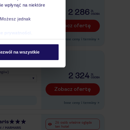
BITEZ
e wpłynąć na niektóre
legów)
2 286
ZŁ
OSOBA
. Możesz jednak
Zobacz ofertę
ce prywatności
.
Inne ceny i terminy
»
ezwól na wszystkie
TURGUTREIS
legów)
2 324
ZŁ
OSOBA
Zobacz ofertę
Inne ceny i terminy
»
aris
26 osób właśnie ogląda
ten hotel
N
MARMARIS