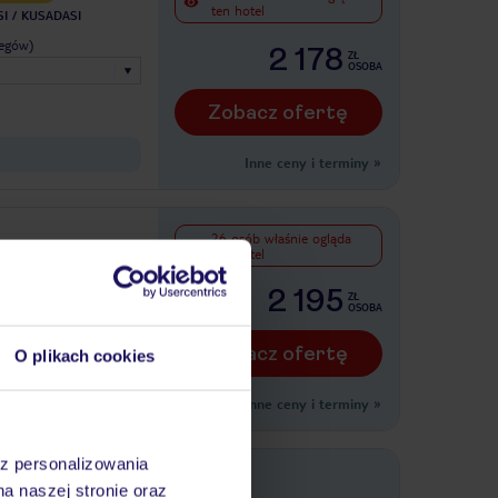
ten hotel
I
KUSADASI
legów)
2 178
ZŁ
OSOBA
Zobacz ofertę
Inne ceny i terminy
»
26 osób właśnie ogląda
ten hotel
TURGUTREIS
legów)
2 195
ZŁ
OSOBA
Zobacz ofertę
O plikach cookies
Inne ceny i terminy
»
az personalizowania
na naszej stronie oraz