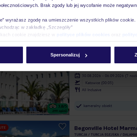
TURCJA
TURCJA EGEJSKA
BODRUM
połecznościowych. Brak zgody lub jej wycofanie może negatywni
30.08.2026 - 06.09.2026
(7 noc
Katowice (00:05)
ie” wyrażasz zgodę na umieszczenie wszystkich plików cookie
Dwa posiłki
wchodząc w zakładkę „Szczegóły”
ikach cookie znajdziesz w
polityce plików cookies
oraz
polity
kameralny hotel
3.6
/5
373
opinie
Spersonalizuj
Z
Dragut Point North
UTE
TURCJA
TURCJA EGEJSKA
BODRUM
30.08.2026 - 06.09.2026
(7 noc
Katowice (00:05)
All Inclusive
kameralny obiekt
3.8
/5
299
opinii
Begonville Hotel Marm
UTE
TURCJA
TURCJA EGEJSKA
DALAMA