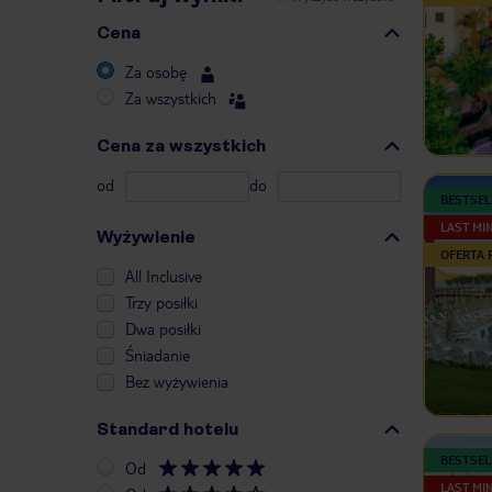
Cena
Za osobę
Za wszystkich
Cena za wszystkich
od
do
BESTSEL
LAST MI
Wyżywienie
OFERTA
All Inclusive
Trzy posiłki
Dwa posiłki
Śniadanie
Bez wyżywienia
Standard hotelu
BESTSEL
Od
LAST MI