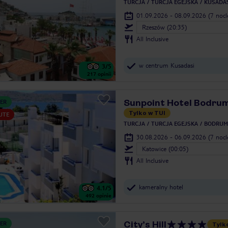
TURCJA
TURCJA EGEJSKA
KUSADAS
01.09.2026 - 08.09.2026
(7 noc
Rzeszów (20:35)
All Inclusive
w centrum Kusadasi
3
/5
217
opinii
Sunpoint Hotel Bodru
ER
Tylko w TUI
UTE
TURCJA
TURCJA EGEJSKA
BODRUM
30.08.2026 - 06.09.2026
(7 noc
Katowice (00:05)
All Inclusive
kameralny hotel
4.1
/5
492
opinie
City’s Hill
ER
Tylk