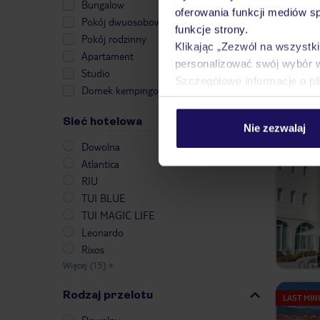
Bungalow
oferowania funkcji mediów s
Pokój dwuosobowy
funkcje strony.
Pokój rodzinny
Klikając „Zezwól na wszystk
Apartament
personalizować swój wybór 
Studio
Szczegółowe informacje o pl
Domek kempingowy
Sieć hotelowa
Nie zezwalaj
LAST MIN
Dowolna
Atlantica
RIU
TUI BLUE
TUI MAGIC LIFE
Leonardo
Rixos
Więcej (15)
»
Rodzaj przelotu
LAST MIN