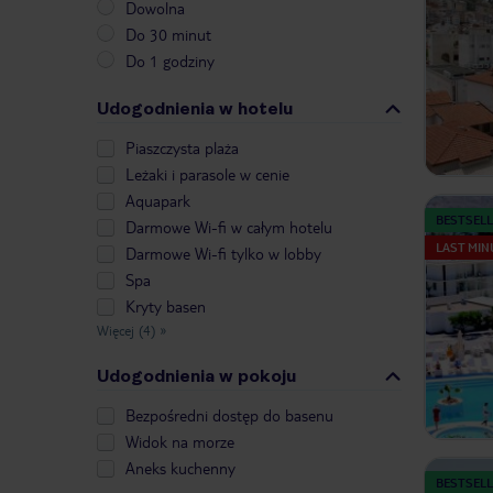
Dowolna
Do 30 minut
Do 1 godziny
Udogodnienia w hotelu
Piaszczysta plaża
Leżaki i parasole w cenie
Aquapark
BESTSELL
Darmowe Wi-fi w całym hotelu
LAST MIN
Darmowe Wi-fi tylko w lobby
Spa
Kryty basen
Więcej (4)
»
Udogodnienia w pokoju
Bezpośredni dostęp do basenu
Widok na morze
Aneks kuchenny
BESTSELL