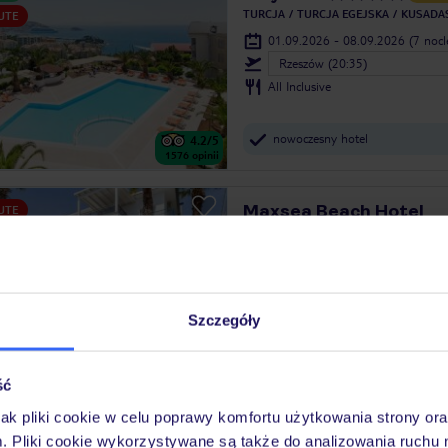
TURCJA
TURCJA EGEJSKA
KUSADAS
UTE
01.09.2026 - 08.09.2026
(7 noc
Rzeszów (20:35)
All Inclusive
nowoczesny hotel
4.2
/5
1576
opinii
Maxsea Beach Hotel
UTE
TURCJA
TURCJA EGEJSKA
BODRUM
30.08.2026 - 06.09.2026
(7 noc
Katowice (00:05)
All Inclusive
Szczegóły
kameralna atmosfera
4.1
/5
65
opinii
ść
jak pliki cookie w celu poprawy komfortu użytkowania strony or
Okaliptus
UTE
m. Pliki cookie wykorzystywane są także do analizowania ruchu 