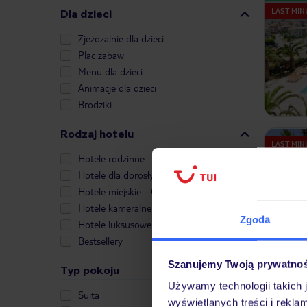
LAST MIN
Dla dzieci
Zjeżdzalnie dla dzieci
Plac zabaw
Menu dla dzieci
Animacje dla dzieci
Brodziki
Rodzaj hotelu
LAST MIN
Hotele rodzinne
Hotele dla dorosłych
Hotele miejskie - City Break
Hotele kameralne
Zgoda
Hotele luksusowe
Bestsellery
Szanujemy Twoją prywatno
Typ pokoju
Używamy technologii takich 
LAST MIN
Suita
wyświetlanych treści i rekla