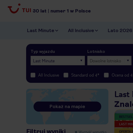
30
lat
|
numer
1
w Polsce
Last Minute
All Inclusive
Lato 2026
Typ wyjazdu
Lotnisko
Last Minute
Dowolne lotnisko
All Inclusive
Standard od 4*
Ocena od 4
Last 
Znal
Pokaż na mapie
BESTSEL
LAST MI
Filtruj wyniki
Wyczyść wszystko
OFERTA