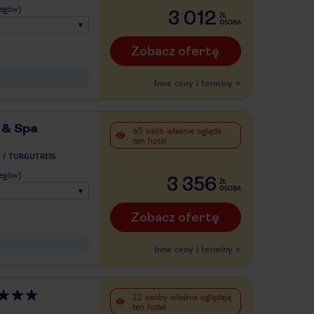
legów)
3 012
ZŁ
OSOBA
Zobacz ofertę
Inne ceny i terminy
»
 & Spa
65 osób właśnie ogląda
ten hotel
TURGUTREIS
legów)
3 356
ZŁ
OSOBA
Zobacz ofertę
Inne ceny i terminy
»
22 osoby właśnie oglądają
ten hotel