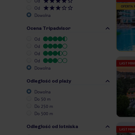
Od
OFERTA
Od
Dowolna
Ocena Tripadvisor
Od
Od
Od
Od
LAST MIN
Dowolna
Odległość od plaży
Dowolna
Do 50 m
Do 250 m
Do 500 m
Odległość od lotniska
LAST MIN