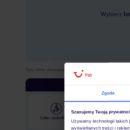
Wybierz
lo
Opis oferty obowiązuje dla wyjazdów w terminie
od
24 kwi
Zgoda
Szanujemy Twoją prywatno
Największe biuro podr
Lider niskich cen
w Polsce
Używamy technologii takich 
wyświetlanych treści i rekla