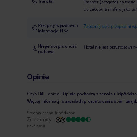
Transfer
Transfer (przejazd) na trasi
do zakupu transferu jako us
Przepisy wjazdowe i
Zapoznaj się z przepisami w
informacje MSZ
Niepełnosprawność
Hotel nie jest przystosowan
ruchowa
Opinie
City’s Hill
-
opinie
|
Opinie pochodzą z serwisu TripAdvisor
Więcej informacji o zasadach prezentowania opinii znajd
Średnia ocena TripAdvisor:
Znakomity
(1576 opinii)