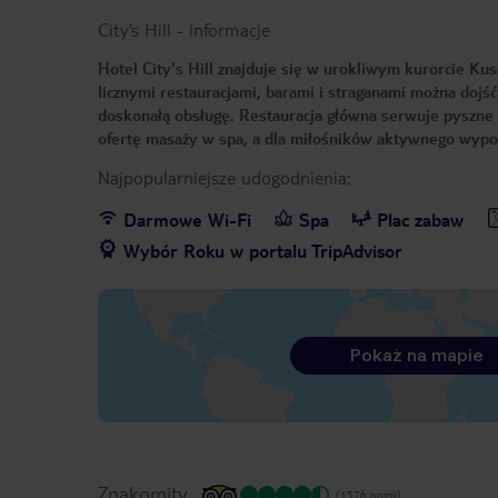
City’s Hill
-
informacje
Hotel City's Hill znajduje się w urokliwym kurorcie Ku
licznymi restauracjami, barami i straganami można dojś
doskonałą obsługę. Restauracja główna serwuje pyszne
ofertę masaży w spa, a dla miłośników aktywnego wypo
Najpopularniejsze udogodnienia:
Darmowe Wi-Fi
Spa
Plac zabaw
Wybór Roku w portalu TripAdvisor
Pokaż na mapie
Znakomity
(1576 opinii)