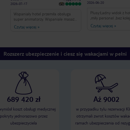
2026-06-20
2026-07-17
Plusy:Ładny widok z hot
Wspaniały hotel przemiła obsługa
,miły personel ,bez kole
super animatorzy. Wspaniale masaże
czymkolwiek, ładny base
kyo
Czytaj więcej
»
Czytaj więcej
»
zapłaciłeś do 400euro 
warto,jeśli więcej to ch
nie.Jedzenie bardzo pr
ryb ,a o owcach morza 
owoców jabłka ,pomara
Rozszerz ubezpieczenie i ciesz się wakacjami w pełni
wszystko niskiej jakośc
,wieczornych występów,
.Muzyka bębni bardzo 
do wieczora.W ofercie 
(chyba zero) ,drinki -n
wypitych nie uderzy ci 
centrum miasta około 2
km..Rezydentka Tui nie
.Jedź na wycieczki z Aga
689 420 zł
Aż 9002
 wyniósł koszt obsługi medycznej
w przypadku tylu rezerwacji Kl
pokryty jednorazowo przez
otrzymali zwrot kosztów wakac
ubezpieczyciela
ramach ubezpieczenia od rezyg