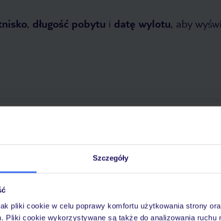
tnisko
,
długość pobytu
i
datę wylotu
, aby wyświe
etnia 2026
do
30 października 2026
Dlaczego warto wybrać TUI?
Szczegóły
ść
óży
Tylko u nas opieka na
10
30 lat w Polsce
wakacjach 24/7
jak pliki cookie w celu poprawy komfortu użytkowania strony or
m. Pliki cookie wykorzystywane są także do analizowania ruchu 