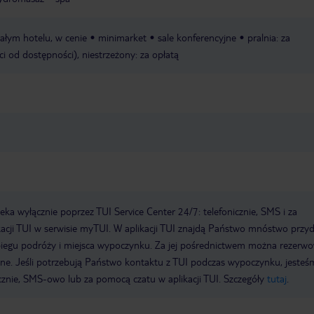
całym hotelu, w cenie
minimarket
sale konferencyjne
pralnia: za
ci od dostępności), niestrzeżony: za opłatą
a wyłącznie poprzez TUI Service Center 24/7: telefonicznie, SMS i za
acji TUI w serwisie myTUI. W aplikacji TUI znajdą Państwo mnóstwo przy
biegu podróży i miejsca wypoczynku. Za jej pośrednictwem można rezerw
wne. Jeśli potrzebują Państwo kontaktu z TUI podczas wypoczynku, jeste
icznie, SMS-owo lub za pomocą czatu w aplikacji TUI. Szczegóły
tutaj
.