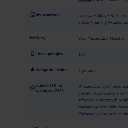
Wyposażenie
recepcja
lobby
Wi-Fi: w 
opłatą
parking (w zależnoś
Karty
Visa, MasterCard, Maestro
Liczba pokojów
125
Kategoria lokalna
4 gwiazdki
Opieka TUI na
W rezerwowanym hotelu opiek
wakacjach 24/7
pośrednictwem czatu w aplik
informacji dotyczących prze
również wycieczki fakultaty
Państwa dyspozycji: telefon