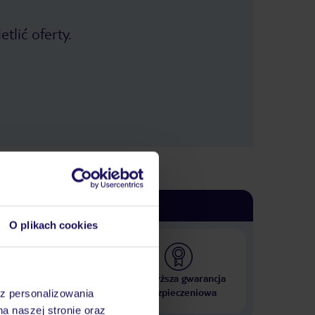
tlić oferty.
O plikach cookies
 000 hoteli w ponad 50
Najwyższa gwarancja
krajach
ubezpieczeniowa
az personalizowania
na naszej stronie oraz