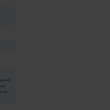
datnych
ować
śmy do