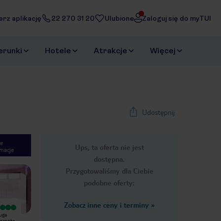
erz aplikację
22 270 31 20
Ulubione
Zaloguj się do myTUI
erunki
Hotele
Atrakcje
Więcej
Udostępnij
e
Ups, ta oferta nie jest
macje
1
/
12
dostępna.
Next slide
Przygotowaliśmy dla Ciebie
podobne oferty:
Zobacz inne ceny i terminy
»
Wyjątkowy
Plusy:Ładny widok z hotelu,czysto
uga
Mój pobyt w City’s Hill Hotel był
,miły personel ,bez kolejek za
 masaże
naprawdę bardzo udany. Hotel w