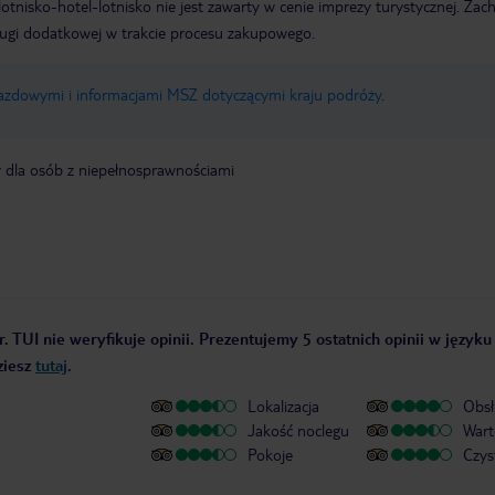
e lotnisko-hotel-lotnisko nie jest zawarty w cenie imprezy turystycznej. Za
ługi dodatkowej w trakcie procesu zakupowego.
jazdowymi i informacjami MSZ dotyczącymi kraju podróży
.
y dla osób z niepełnosprawnościami
. TUI nie weryfikuje opinii. Prezentujemy 5 ostatnich opinii w języku
ziesz
tutaj
.
Lokalizacja
Obsł
Jakość noclegu
Wart
Pokoje
Czys