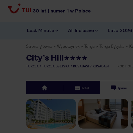
30
lat
|
numer
1
w Polsce
Last Minute
All Inclusive
Lato 2026
Strona główna
Wypoczynek
Turcja
Turcja Egejska
K
City’s Hill
TURCJA
TURCJA EGEJSKA
KUSADASI
KUSADASI
KOD HOT
Hotel
Opinie
top
Previous slide