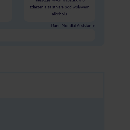
nastawienia. To właśnie dzięki nim
zdarzenia zaistniałe pod wpływem
hotel tętni życiem, a goście mogą
alkoholu
liczyć na świetną atmosferę i
mnóstwo dobrej zabawy. Na pochwałę
zasługuje również cała obsługa hotelu
Dane Mondial Assistance
– zawsze pomocna, uprzejma i
uśmiechnięta. Dzięki ich podejściu
można poczuć się naprawdę mile
widzianym i zaopiekowanym. Z
czystym sumieniem polecam ten
hotel każdemu, kto planuje
wypoczynek w Kuşadası. To miejsce,
do którego chętnie wrócę i które
będę wspominać z ogromnym
sentymentem. ❤️🌴☀️ Naprawdę
warto i będę polecać hotel znajomym
😊