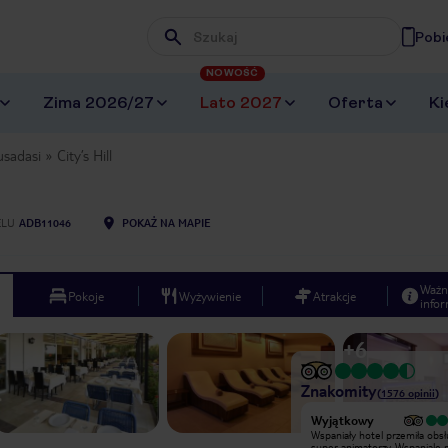
Pobi
Wpisz frazę, której szukasz
NOWOŚĆ
Zima 2026/27
Lato 2027
Oferta
Ki
usadasi
City’s Hill
ELU
ADB11046
POKAŻ NA MAPIE
Ważn
Pokoje
Wyżywienie
Atrakcje
infor
+
6
Znakomity
(
1576
opinii
)
Wyjątkowy
Bardzo śrdni hotel 3*, zdecydowanie
Wspaniały hotel przemiła obsł
nie 4*, nawet jak na Tureckie
super animatorzy. Wspaniale