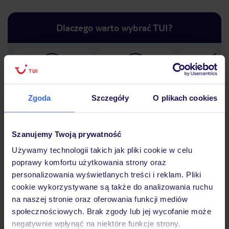
Dlaczego warto wybrać TUI?
Lider niskich cen
Największe biuro
30 lat w P
podróży w Polsce
Zgoda
Szczegóły
O plikach cookies
Szanujemy Twoją prywatność
Używamy technologii takich jak pliki cookie w celu
Hotel
poprawy komfortu użytkowania strony oraz
personalizowania wyświetlanych treści i reklam. Pliki
cookie wykorzystywane są także do analizowania ruchu
Opinie
na naszej stronie oraz oferowania funkcji mediów
społecznościowych. Brak zgody lub jej wycofanie może
negatywnie wpłynąć na niektóre funkcje strony.