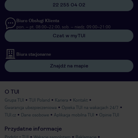
22 255 04 02
Biuro Obsługi Klienta
pon. – pt. 08:00–22:00, sob. – niedz. 09:00–21:00
Czat w myTUI
Biura stacjonarne
Znajdź na mapie
O TUI
Grupa TUI
TUI Poland
Kariera
Kontakt
Gwarancja ubezpieczeniowa
Opieka TUI na wakacjach 24/7
TUI.cz
Dane osobowe
Aplikacja mobilna TUI
Opinie TUI
Przydatne informacje
Podróż z TUI
Wakacje samolotem
Reklamacje