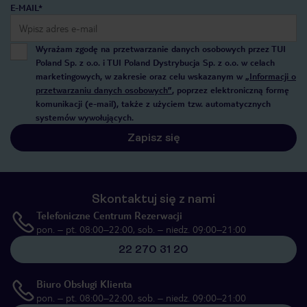
E-MAIL*
Wyrażam zgodę na przetwarzanie danych osobowych przez TUI
Poland Sp. z o.o. i TUI Poland Dystrybucja Sp. z o.o. w celach
marketingowych, w zakresie oraz celu wskazanym w
„Informacji o
przetwarzaniu danych osobowych”
, poprzez elektroniczną formę
komunikacji (e-mail), także z użyciem tzw. automatycznych
systemów wywołujących.
Zapisz się
Skontaktuj się z nami
Telefoniczne Centrum Rezerwacji
pon. – pt. 08:00–22:00, sob. – niedz. 09:00–21:00
22 270 31 20
Biuro Obsługi Klienta
pon. – pt. 08:00–22:00, sob. – niedz. 09:00–21:00