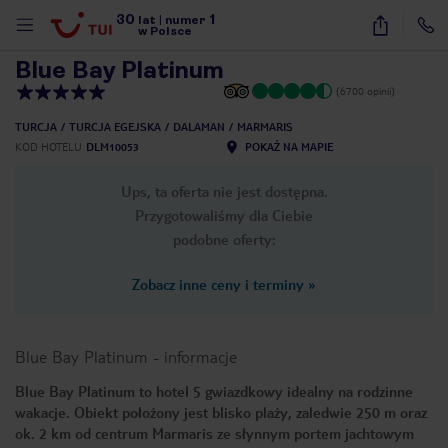
30
1
1
/
36
lat
|
numer
w Polsce
Blue Bay Platinum
(6700 opinii)
TURCJA
TURCJA EGEJSKA
DALAMAN
MARMARIS
KOD HOTELU
DLM10053
POKAŻ NA MAPIE
Ups, ta oferta nie jest dostępna.
Przygotowaliśmy dla Ciebie
podobne oferty:
Zobacz inne ceny i terminy
»
Blue Bay Platinum
-
informacje
Blue Bay Platinum to hotel 5 gwiazdkowy idealny na rodzinne
wakacje. Obiekt położony jest blisko plaży, zaledwie 250 m oraz
nute
ok. 2 km od centrum Marmaris ze słynnym portem jachtowym