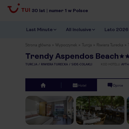
30
lat
|
numer
1
w Polsce
Last Minute
All Inclusive
Lato 2026
Strona główna
Wypoczynek
Turcja
Riwiera Turecka
Trendy Aspendos Beach
TURCJA
RIWIERA TURECKA
SIDE-COLAKLI
KOD HOTELU
AYT4
Hotel
Opinie
top
Previous slide