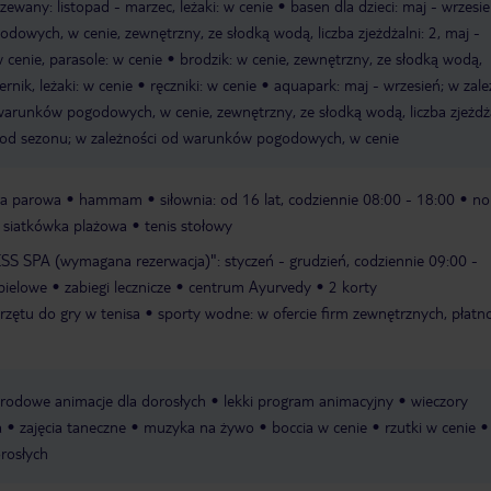
zewany: listopad - marzec, leżaki: w cenie
basen dla dzieci: maj - wrzesi
owych, w cenie, zewnętrzny, ze słodką wodą, liczba zjeżdżalni: 2, maj -
w cenie, parasole: w cenie
brodzik: w cenie, zewnętrzny, ze słodką wodą,
rnik, leżaki: w cenie
ręczniki: w cenie
aquapark: maj - wrzesień; w zale
warunków pogodowych, w cenie, zewnętrzny, ze słodką wodą, liczba zjeżdża
i od sezonu; w zależności od warunków pogodowych, w cenie
ia parowa
hammam
siłownia: od 16 lat, codziennie 08:00 - 18:00
no
siatkówka plażowa
tenis stołowy
S SPA (wymagana rezerwacja)": styczeń - grudzień, codziennie 09:00 -
pielowe
zabiegi lecznicze
centrum Ayurvedy
2 korty
rzętu do gry w tenisa
sporty wodne: w ofercie firm zewnętrznych, płatn
rodowe animacje dla dorosłych
lekki program animacyjny
wieczory
a
zajęcia taneczne
muzyka na żywo
boccia w cenie
rzutki w cenie
rosłych