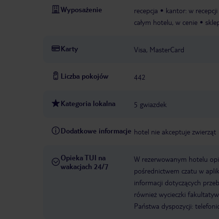
Wyposażenie
recepcja
kantor: w recepcji
całym hotelu, w cenie
skle
Karty
Visa, MasterCard
Liczba pokojów
442
Kategoria lokalna
5 gwiazdek
Dodatkowe informacje
hotel nie akceptuje zwierząt
Opieka TUI na
W rezerwowanym hotelu opiek
wakacjach 24/7
pośrednictwem czatu w aplik
informacji dotyczących prze
również wycieczki fakultaty
Państwa dyspozycji: telefon