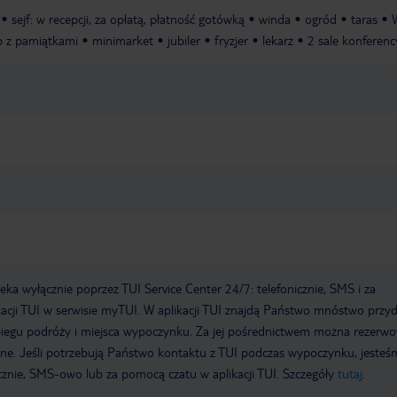
sejf: w recepcji, za opłatą, płatność gotówką
winda
ogród
taras
p z pamiątkami
minimarket
jubiler
fryzjer
lekarz
2 sale konferenc
a wyłącznie poprzez TUI Service Center 24/7: telefonicznie, SMS i za
acji TUI w serwisie myTUI. W aplikacji TUI znajdą Państwo mnóstwo przy
biegu podróży i miejsca wypoczynku. Za jej pośrednictwem można rezerw
wne. Jeśli potrzebują Państwo kontaktu z TUI podczas wypoczynku, jeste
icznie, SMS-owo lub za pomocą czatu w aplikacji TUI. Szczegóły
tutaj
.