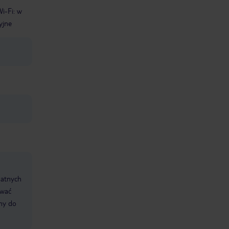
Wi-Fi: w
yjne
datnych
ować
śmy do