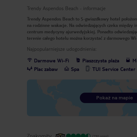
Trendy Aspendos Beach
-
informacje
Trendy Aspendos Beach to 5-gwiazdkowy hotel położony w
na rodzinne wakacje. Na odwiedzających czeka między in
centrum medycyny ajurwedyjskiej. Ponadto odwiedzając
terenie całego hotelu można korzystać z darmowego Wi-
Najpopularniejsze udogodnienia:
Darmowe Wi-Fi
Piaszczysta plaża
Me
Plac zabaw
Spa
TUI Service Center
Pokaż na mapie
Znakomity
(790 opinii)