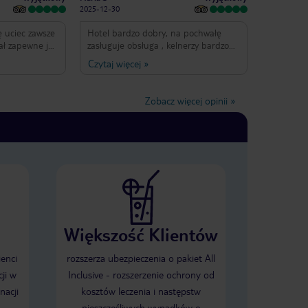
2025-12-30
ich
. Do
ę uciec zawsze
Hotel bardzo dobry, na pochwałę
uga,
ał zapewne jak
zasługuje obsługa , kelnerzy bardzo
tość
menty ale ma
uśmiechnięci i szybko obsługujący
Czytaj więcej
»
nia
odpoczynku
gości . Plaża duża , leżaków dużo .
. To
o
łą obsługę
Jedzenie super . Minusem jest
sokim poziomie
odległość do Side - około 12 km. Poza
ską o
Zobacz więcej opinii
»
m
e byłem w
hotelem nie ma atrakcji. Pozostaje
om i z
 raz i Choć
tylko plaża i bary . Do Side trzeba
 zmienić to
jechać busikiem .
iego wracam
e w tym roku
Większość Klientów
ienci
rozszerza ubezpieczenia o pakiet All
ji w
Inclusive - rozszerzenie ochrony od
nacji
kosztów leczenia i następstw
nieszczęśliwych wypadków o