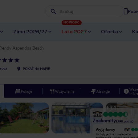
Pobi
Wpisz frazę, której szukasz
NOWOŚĆ
Zima 2026/27
Lato 2027
Oferta
Ki
Trendy Aspendos Beach
1092
POKAŻ NA MAPIE
Ważn
Pokoje
Wyżywienie
Atrakcje
infor
+
31
Znakomity
(
790
opinii
)
Wyjątkowy
Wyjątkowy
Jedzenie doskonałe, rozrywka na
To były jedne z najlepszych
znakomitym poziomie, polecam hotel
rodzinnych wakacji, jakie mieli