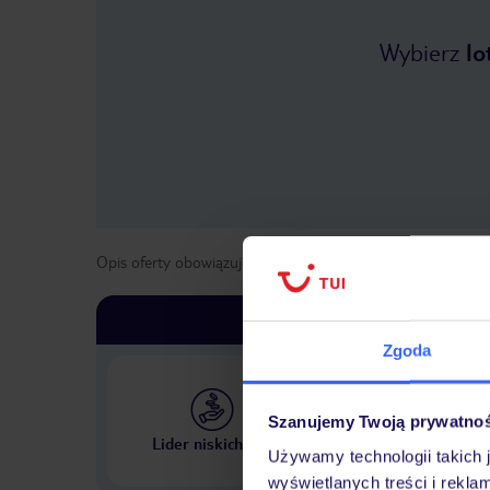
Wybierz
lo
Opis oferty obowiązuje dla wyjazdów w terminie
od
25 kwi
Zgoda
Szanujemy Twoją prywatno
Największe biuro podr
Lider niskich cen
w Polsce
Używamy technologii takich 
wyświetlanych treści i rekla