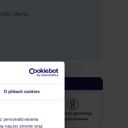
tlić oferty.
O plikach cookies
 000 hoteli w ponad 50
Najwyższa gwarancja
krajach
ubezpieczeniowa
az personalizowania
na naszej stronie oraz