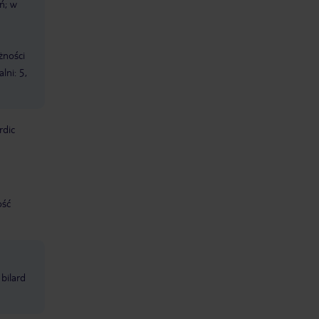
eń; w
żności
lni: 5,
rdic
ość
bilard