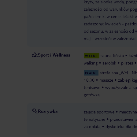
kryty, ze słodką wodą, podgr
zależności od warunków pogod
październik, w cenie, leżaki: 
zadaszony: kwiecień - paździe
od sezonu; w zależności od 
maj - wrzesień; w zależnośc
Sport i Wellness
sauna fińska
łaźn
W CENIE
walking
aerobik
pilates
strefa spa „WELLNES
PŁATNE
18:30
masaże
zabiegi ką
tenisowe
wypożyczalnia sp
gotówką
Rozrywka
zajęcia sportowe
międzyna
tematyczne
przedstawieni
za opłatą
dyskoteka dla do