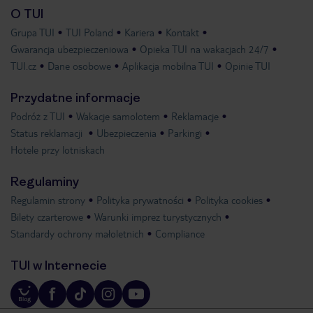
O TUI
Grupa TUI
TUI Poland
Kariera
Kontakt
Gwarancja ubezpieczeniowa
Opieka TUI na wakacjach 24/7
TUI.cz
Dane osobowe
Aplikacja mobilna TUI
Opinie TUI
Przydatne informacje
Podróż z TUI
Wakacje samolotem
Reklamacje
Status reklamacji
Ubezpieczenia
Parkingi
Hotele przy lotniskach
Regulaminy
Regulamin strony
Polityka prywatności
Polityka cookies
Bilety czarterowe
Warunki imprez turystycznych
Standardy ochrony małoletnich
Compliance
TUI w Internecie