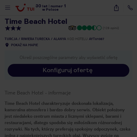
30
1
1
/
38
lat
|
numer
w Polsce
Time Beach Hotel
(128 opinii)
TURCJA
RIWIERA TURECKA
ALANYA
KOD HOTELU
AYT61087
POKAŻ NA MAPIE
Określ poszczególne parametry aby wyświetlić ofertę
Konfiguruj ofertę
Time Beach Hotel
-
informacje
Time Beach Hotel charakteryzuje doskonała lokalizacja,
kameralna atmosfera i bardzo dobry serwis. Obiekt położony
jest niedaleko centrum miasta z licznymi sklepami, barami i
restauracjami, dlatego spodoba się miłośnikom różnorodnej
rozrywki. Na tych, którzy preferują spokojny odpoczynek, czeka
nute
jedna z najpiękniejszych tureckich plaż. Wszyscy goście na