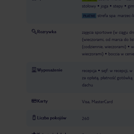
stołowy
joga
stepy
gim
strefa spa: marzec-l
PŁATNE
Rozrywka
zajęcia sportowe (w ciągu dn
(wieczorami, od marca do li
(codziennie, wieczorami)
w
wieczorami)
boccia w ceni
Wyposażenie
recepcja
sejf: w recepcji, w
za opłatą, płatność gotówką
dachu
Karty
Visa, MasterCard
Liczba pokojów
260