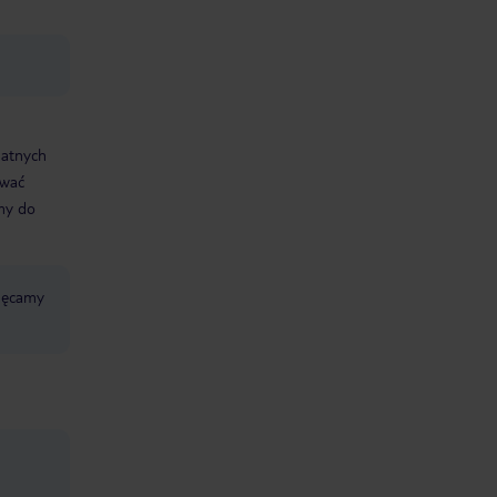
datnych
ować
śmy do
chęcamy