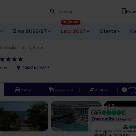
Pobi
Wpisz frazę, której szukasz
NOWOŚĆ
Zima 2026/27
Lato 2027
Oferta
Ki
Sunthalia Hotel & Resort
1079
POKAŻ NA MAPIE
Ważn
Pokoje
Wyżywienie
Atrakcje
infor
+
13
Znakomity
(
915
opinii
)
Przyjechałam z kobiecą częścią
Hotel ogólne wrażenie robi d
rodziny, w zasadzie jeszcze jesteśmy
ale pokój już nie, niestety