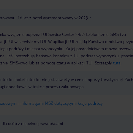
rowaniu: 16 lat
hotel wyremontowany w 2023 r.
a wyłącznie poprzez TUI Service Center 24/7: telefonicznie, SMS i za
acji TUI w serwisie myTUI. W aplikacji TUI znajdą Państwo mnóstwo przy
biegu podróży i miejsca wypoczynku. Za jej pośrednictwem można rezerw
wne. Jeśli potrzebują Państwo kontaktu z TUI podczas wypoczynku, jeste
icznie, SMS-owo lub za pomocą czatu w aplikacji TUI. Szczegóły
tutaj
.
e lotnisko-hotel-lotnisko nie jest zawarty w cenie imprezy turystycznej. Za
ługi dodatkowej w trakcie procesu zakupowego.
jazdowymi i informacjami MSZ dotyczącymi kraju podróży
.
y dla osób z niepełnosprawnościami