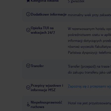
Kategoria lokalna
5 gwiazdek
Dodatkowe informacje
minimalny wiek przy zakwate
Opieka TUI na
W rezerwowanym hotelu opiek
wakacjach 24/7
pośrednictwem czatu w aplik
informacji dotyczących prze
również wycieczki fakultaty
Państwa dyspozycji: telefon
Transfer
Transfer (przejazd) na trasi
do zakupu transferu jako us
Przepisy wjazdowe i
Zapoznaj się z przepisami w
informacje MSZ
Niepełnosprawność
Hotel nie jest przystosowan
ruchowa