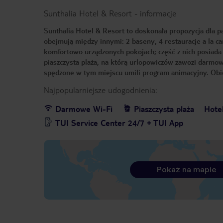
Sunthalia Hotel & Resort
-
informacje
Sunthalia Hotel & Resort to doskonała propozycja dla p
obejmują między innymi: 2 baseny, 4 restauracje a la car
komfortowo urządzonych pokojach; część z nich posiada 
piaszczysta plaża, na którą urlopowiczów zawozi darmo
spędzone w tym miejscu umili program animacyjny. Obie
Najpopularniejsze udogodnienia:
Darmowe Wi-Fi
Piaszczysta plaża
Hote
TUI Service Center 24/7 + TUI App
Pokaż na mapie