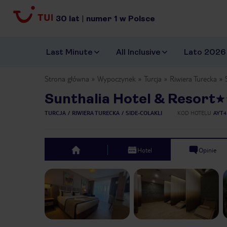
30
lat
|
numer
1
w Polsce
Last Minute
All Inclusive
Lato 2026
Strona główna
Wypoczynek
Turcja
Riwiera Turecka
Sunthalia Hotel & Resort
TURCJA
RIWIERA TURECKA
SIDE-COLAKLI
KOD HOTELU
AYT4
Hotel
Opinie
top
Previous slide