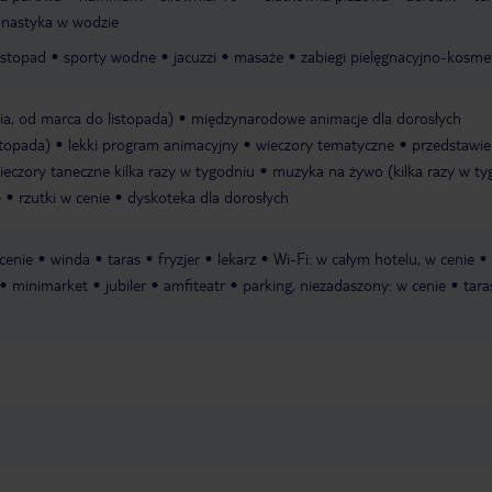
nastyka w wodzie
istopad
sporty wodne
jacuzzi
masaże
zabiegi pielęgnacyjno-kosme
ia, od marca do listopada)
międzynarodowe animacje dla dorosłych
stopada)
lekki program animacyjny
wieczory tematyczne
przedstawie
ieczory taneczne kilka razy w tygodniu
muzyka na żywo (kilka razy w ty
e
rzutki w cenie
dyskoteka dla dorosłych
 cenie
winda
taras
fryzjer
lekarz
Wi-Fi: w całym hotelu, w cenie
minimarket
jubiler
amfiteatr
parking, niezadaszony: w cenie
tara