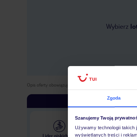
Wybierz
lo
Opis oferty obowiązuje dla wyjazdów w terminie
od
25 kwi
Zgoda
Szanujemy Twoją prywatno
Używamy technologii takich 
Największe biuro podr
wyświetlanych treści i rekla
Lider niskich cen