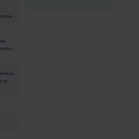
tyczne
nia
godniu,
pralnia:
s na