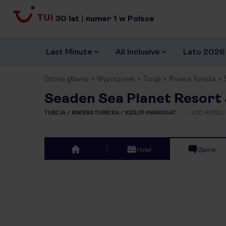
30
lat
|
numer
1
w Polsce
Last Minute
All Inclusive
Lato 2026
Strona główna
Wypoczynek
Turcja
Riwiera Turecka
Seaden Sea Planet Resort
TURCJA
RIWIERA TURECKA
KIZILOT-MANAVGAT
KOD HOTELU
Hotel
Opinie
top