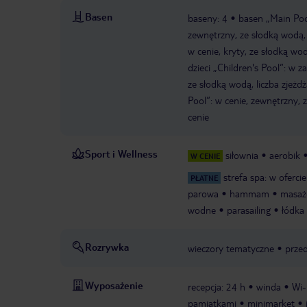
Basen
baseny: 4
basen „Main Poo
zewnętrzny, ze słodką wodą, l
w cenie, kryty, ze słodką wo
dzieci „Children's Pool“: w
ze słodką wodą, liczba zjeżdż
Pool“: w cenie, zewnętrzny, ze
cenie
Sport i Wellness
siłownia
aerobik
W CENIE
strefa spa: w oferci
PŁATNE
parowa
hammam
masaż
wodne
parasailing
łódka
Rozrywka
wieczory tematyczne
prze
Wyposażenie
recepcja: 24 h
winda
Wi-
pamiątkami
minimarket