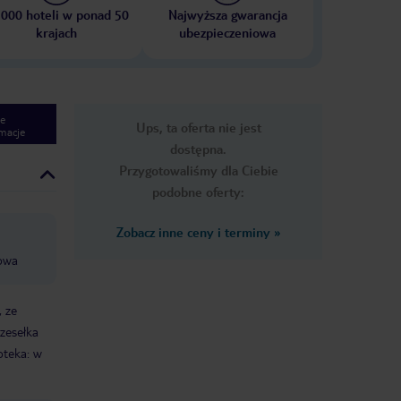
 000 hoteli w ponad 50
Najwyższa gwarancja
krajach
ubezpieczeniowa
e
Ups, ta oferta nie jest
macje
dostępna.
Przygotowaliśmy dla Ciebie
podobne oferty:
Zobacz inne ceny i terminy
»
lowa
, ze
zesełka
oteka: w