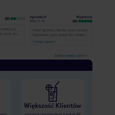
Wyjątkowy
Agnieszka N
2025-11-10
m hotelu to
Hotel ogromny. Bardzo dużo atrakcji.
e cytryn do
Naprawde super pobyt dla rodziny z
e ma szklanek.
dziećmi. Jedzenia bardzo duzo , wiec
Czytaj więcej
»
ek do kawy.
każdy znajdzie coś dla siebie.
iać ale to nie
Praktycznie codziennie wieczory
zed roku
tematyczne- włoski, turecki, owoce
Zobacz więcej opinii
»
morza. Pokoje przestronne. Obsługa
bardzo miła. Super kawiarenka i
budka z lodami. Polecam.
Większość Klientów
ienci
rozszerza ubezpieczenia o pakiet All