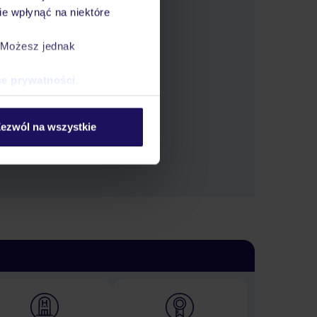
e wpłynąć na niektóre
. Możesz jednak
tlić oferty.
ce prywatności
.
ezwól na wszystkie