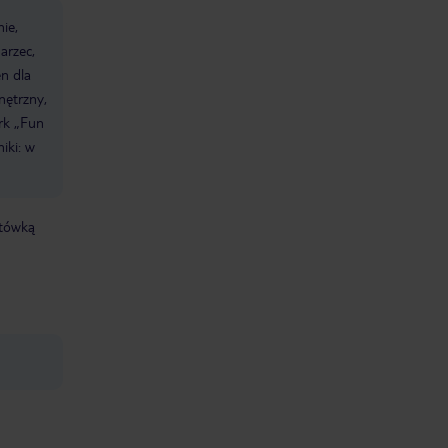
ie,
arzec,
n dla
nętrzny,
rk „Fun
niki: w
otówką