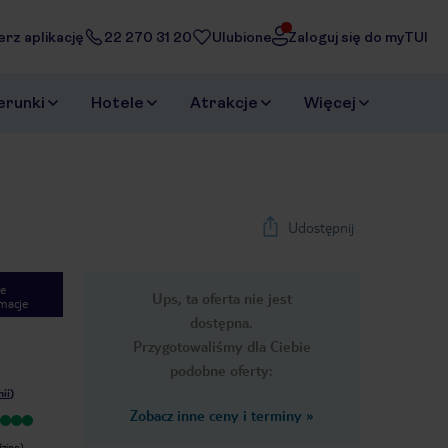
erz aplikację
22 270 31 20
Ulubione
Zaloguj się do myTUI
erunki
Hotele
Atrakcje
Więcej
Udostępnij
e
Ups, ta oferta nie jest
macje
dostępna.
Przygotowaliśmy dla Ciebie
podobne oferty:
nii
)
Zobacz inne ceny i terminy
»
Wyjątkowy
To co się zmieniło w tym hotelu to
Hotel ogromny. Bardzo dużo atrakcji.
dramat. W patio brakuje cytryn do
zinę).
Naprawde super pobyt dla rodziny z