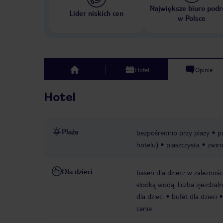
Największe biuro podr
Lider niskich cen
w Polsce
Hotel
Opinie
top
Hotel
Plaża
bezpośrednio przy plaży
p
hotelu)
piaszczysta
żwir
Dla dzieci
basen dla dzieci: w zależno
słodką wodą, liczba zjeżdżaln
dla dzieci
bufet dla dzieci
cenie