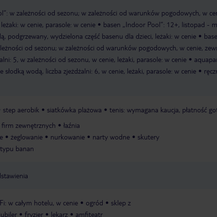
l“: w zależności od sezonu; w zależności od warunków pogodowych, w cen
eżaki: w cenie, parasole: w cenie
basen „Indoor Pool“: 12+, listopad - m
dą, podgrzewany, wydzielona część basenu dla dzieci, leżaki: w cenie
base
 zależności od sezonu; w zależności od warunków pogodowych, w cenie, zew
alni: 5, w zależności od sezonu, w cenie, leżaki, parasole: w cenie
aquapa
 słodką wodą, liczba zjeżdżalni: 6, w cenie, leżaki, parasole: w cenie
ręcz
step aerobik
siatkówka plażowa
tenis: wymagana kaucja, płatność g
e firm zewnętrznych
łaźnia
e
żeglowanie
nurkowanie
narty wodne
skutery
 typu banan
dstawienia
Fi: w całym hotelu, w cenie
ogród
sklep z
jubiler
fryzjer
lekarz
amfiteatr