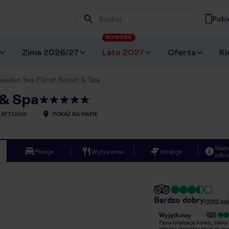
Pobi
Wpisz frazę, której szukasz
NOWOŚĆ
Zima 2026/27
Lato 2027
Oferta
Ki
Seaden Sea Planet Resort & Spa
 & Spa
AYT52020
POKAŻ NA MAPIE
Ważn
Pokoje
Wyżywienie
Atrakcje
infor
Bardzo dobry
(
1085
opi
Wyjątkowy
Wyjątkowy
Cudowny tygodniowy pobyt 8
Fajna lokalizacja hotelu, blisko
osobowej rodziny, jak czytam
lotniska (transfer trwał ok god