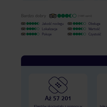
Bardzo dobry
(1085 opinii)
Jakość noclegu
Obsługa
Lokalizacja
Wartość
Pokoje
Czystość
Aż 57 201
Klientów skorzystało z pomocy w
tyle