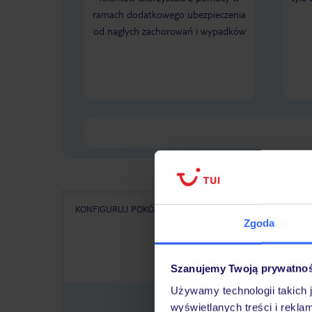
ramach dodatkowego ubezpieczenia
od nagłych zachorowań i wypadków
KONFIGURUJ POKÓJ
WSZYSTKIE OFERTY
KA
Zgoda
Szanujemy Twoją prywatno
Używamy technologii takich 
wyświetlanych treści i rekla