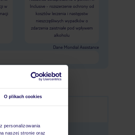
ji w
Inclusive - rozszerzenie ochrony od
nacji
kosztów leczenia i następstw
nieszczęśliwych wypadków o
zdarzenia zaistniałe pod wpływem
alkoholu
Dane Mondial Assistance
O plikach cookies
az personalizowania
na naszej stronie oraz