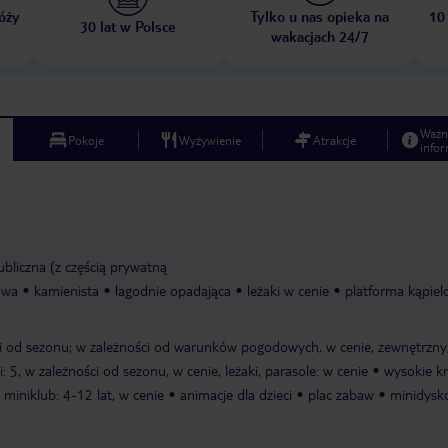
óży
Tylko u nas opieka na
10
30 lat w Polsce
wakacjach 24/7
Ważn
Pokoje
Wyżywienie
Atrakcje
infor
ubliczna (z częścią prywatną
owa
kamienista
łagodnie opadająca
leżaki w cenie
platforma kąpie
ści od sezonu; w zależności od warunków pogodowych, w cenie, zewnętrzny
i: 5, w zależności od sezonu, w cenie, leżaki, parasole: w cenie
wysokie kr
miniklub: 4-12 lat, w cenie
animacje dla dzieci
plac zabaw
minidysk