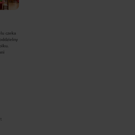
elu czeka
 oddzielny
biku.
hni
t