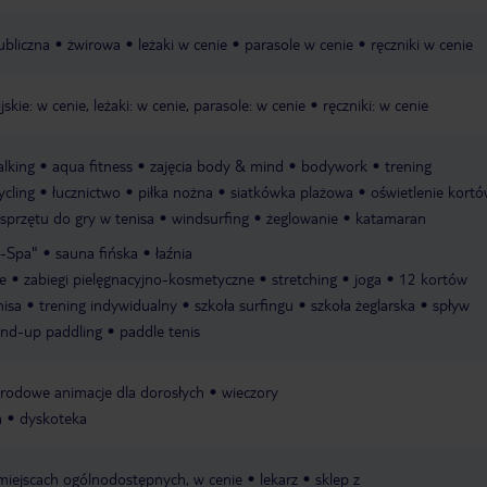
ubliczna
żwirowa
leżaki w cenie
parasole w cenie
ręczniki w cenie
skie: w cenie, leżaki: w cenie, parasole: w cenie
ręczniki: w cenie
alking
aqua fitness
zajęcia body & mind
bodywork
trening
ycling
łucznictwo
piłka nożna
siatkówka plażowa
oświetlenie kort
sprzętu do gry w tenisa
windsurfing
żeglowanie
katamaran
®-Spa"
sauna fińska
łaźnia
e
zabiegi pielęgnacyjno-kosmetyczne
stretching
joga
12 kortów
nisa
trening indywidualny
szkoła surfingu
szkoła żeglarska
spływ
and-up paddling
paddle tenis
rodowe animacje dla dorosłych
wieczory
a
dyskoteka
 miejscach ogólnodostępnych, w cenie
lekarz
sklep z