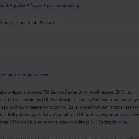
butik
jubiler
fryzjer
pralnia: za opłatą
Express, Diners Club, Maestro
otel nie akceptuje zwierząt
a wyłącznie poprzez TUI Service Center 24/7: telefonicznie, SMS i za
acji TUI w serwisie myTUI. W aplikacji TUI znajdą Państwo mnóstwo przy
biegu podróży i miejsca wypoczynku. Za jej pośrednictwem można rezerw
wne. Jeśli potrzebują Państwo kontaktu z TUI podczas wypoczynku, jeste
icznie, SMS-owo lub za pomocą czatu w aplikacji TUI. Szczegóły
tutaj
.