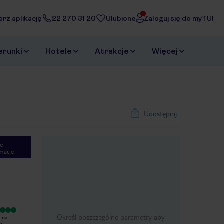
erz aplikację
22 270 31 20
Ulubione
Zaloguj się do myTUI
erunki
Hotele
Atrakcje
Więcej
Udostępnij
e
macje
Wyjątkowy
Określ poszczególne parametry aby
e na
Z mojej strony hotel zasługuje na
ło
najlepszą opinię. Wszystko było