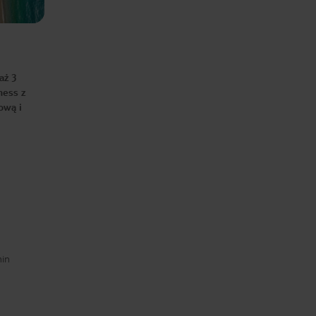
aż 3
ness z
ową i
min