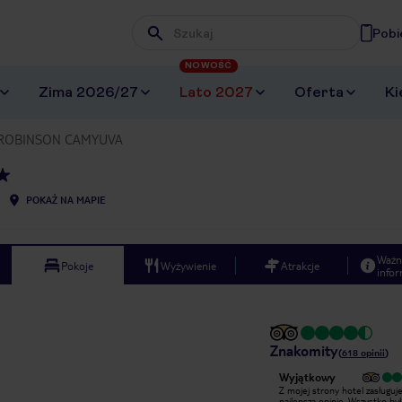
Pobi
Wpisz frazę, której szukasz
NOWOŚĆ
Zima 2026/27
Lato 2027
Oferta
Ki
ROBINSON CAMYUVA
POKAŻ NA MAPIE
Ważn
Pokoje
Wyżywienie
Atrakcje
infor
Znakomity
(
618
opinii
)
Wyjątkowy
Wyjątkowy
Z mojej strony hotel zasługuje na
Z mojej strony hotel zasługuj
najlepszą opinię. Wszystko było
najlepszą opinię. Wszystko by