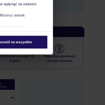
e wpłynąć na niektóre
. Możesz jednak
ce prywatności
.
ezwól na wszystkie
 000 hoteli w ponad 50
Najwyższa gwarancja
krajach
ubezpieczeniowa
e
macje