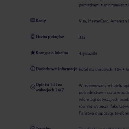
pamiątkami
minimarket
Karty
Visa, MasterCard, American 
Liczba pokojów
332
Kategoria lokalna
4 gwiazdki
Dodatkowe informacje
hotel dla dorosłych: 18+
h
Opieka TUI na
W rezerwowanym hotelu opiek
wakacjach 24/7
pośrednictwem czatu w aplik
informacji dotyczących prze
również wycieczki fakultaty
Państwa dyspozycji: telefon
Transfer