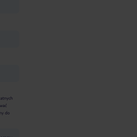
datnych
ować
śmy do