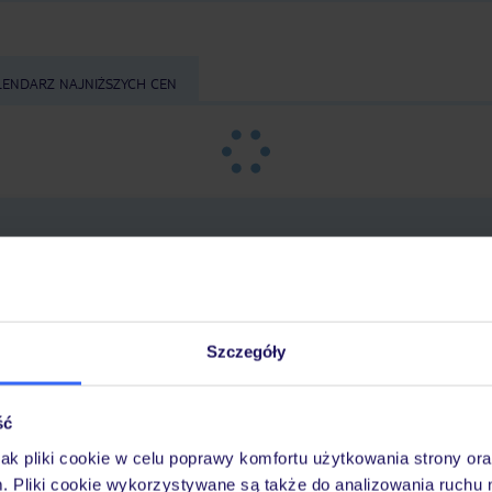
LENDARZ NAJNIŻSZYCH CEN
Szczegóły
tnisko
,
długość pobytu
i
datę wylotu
, aby wyświe
ść
jak pliki cookie w celu poprawy komfortu użytkowania strony or
m. Pliki cookie wykorzystywane są także do analizowania ruchu 