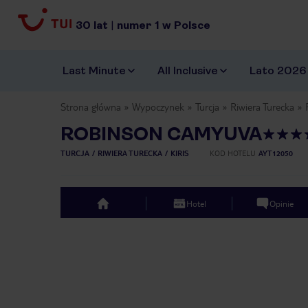
30
lat
|
numer
1
w Polsce
Last Minute
All Inclusive
Lato 2026
Strona główna
Wypoczynek
Turcja
Riwiera Turecka
ROBINSON CAMYUVA
TURCJA
RIWIERA TURECKA
KIRIS
KOD HOTELU
AYT12050
Hotel
Opinie
top