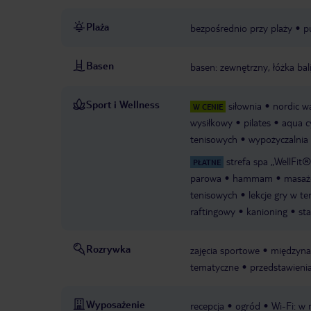
Plaża
bezpośrednio przy plaży
p
Basen
basen: zewnętrzny, łóżka balij
Sport i Wellness
siłownia
nordic w
W CENIE
wysiłkowy
pilates
aqua c
tenisowych
wypożyczalnia 
strefa spa „WellFit
PŁATNE
parowa
hammam
masaż
tenisowych
lekcje gry w te
raftingowy
kanioning
st
Rozrywka
zajęcia sportowe
międzyna
tematyczne
przedstawieni
Wyposażenie
recepcja
ogród
Wi-Fi: w