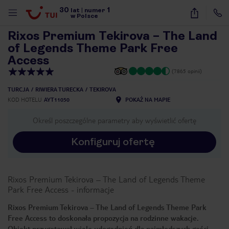
30
1
1
/
54
lat
|
numer
w Polsce
Rixos Premium Tekirova – The Land
of Legends Theme Park Free
Access
(7865 opinii)
TURCJA
RIWIERA TURECKA
TEKIROVA
KOD HOTELU
AYT11050
POKAŻ NA MAPIE
Określ poszczególne parametry aby wyświetlić ofertę
Konfiguruj ofertę
Rixos Premium Tekirova – The Land of Legends Theme
Park Free Access
-
informacje
Rixos Premium Tekirova – The Land of Legends Theme Park
nute
Free Access to doskonała propozycja na rodzinne wakacje.
Obiekt przygotował wiele udogodnień dla najmłodszych gości,