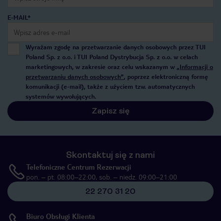
E-MAIL*
Wyrażam zgodę na przetwarzanie danych osobowych przez TUI
Poland Sp. z o.o. i TUI Poland Dystrybucja Sp. z o.o. w celach
marketingowych, w zakresie oraz celu wskazanym w
„Informacji o
przetwarzaniu danych osobowych”
, poprzez elektroniczną formę
komunikacji (e-mail), także z użyciem tzw. automatycznych
systemów wywołujących.
Zapisz się
Skontaktuj się z nami
Telefoniczne Centrum Rezerwacji
pon. – pt. 08:00–22:00, sob. – niedz. 09:00–21:00
22 270 31 20
Biuro Obsługi Klienta