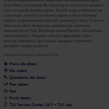
m.in. kluby z animacjami dla różnych grup wiekowych, specjalne
menu oraz profesjonalną opiekę. Dorośli mogą zrelaksować się
w basenach, poćwiczyć w siłowni, pograć w tenisa lub wziąć
udział w zorganizowanych zajęciach sportowych. Rixos Premium
Tekirova to także idealna baza wypadowa do zwiedzania
skansenu Yoruk Park, likijskiego miasta Phaselis, starożytnego
miasta Olympos i Ekoparku z licznymi gatunkami roślin i
zwierząt. Największy atut stanowi aquapark z mnóstwem
zjeżdżalni i atrakcji wodnych.
Najpopularniejsze udogodnienia:
Menu dla dzieci
Dla rodzin
Zjeżdżalnie dla dzieci
Plac zabaw
Spa
Kryty basen
TUI Service Center 24/7 + TUI App