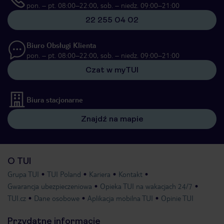
pon. – pt. 08:00–22:00, sob. – niedz. 09:00–21:00
22 255 04 02
Biuro Obsługi Klienta
pon. – pt. 08:00–22:00, sob. – niedz. 09:00–21:00
Czat w myTUI
Biura stacjonarne
Znajdź na mapie
O TUI
Grupa TUI
TUI Poland
Kariera
Kontakt
Gwarancja ubezpieczeniowa
Opieka TUI na wakacjach 24/7
TUI.cz
Dane osobowe
Aplikacja mobilna TUI
Opinie TUI
Przydatne informacje