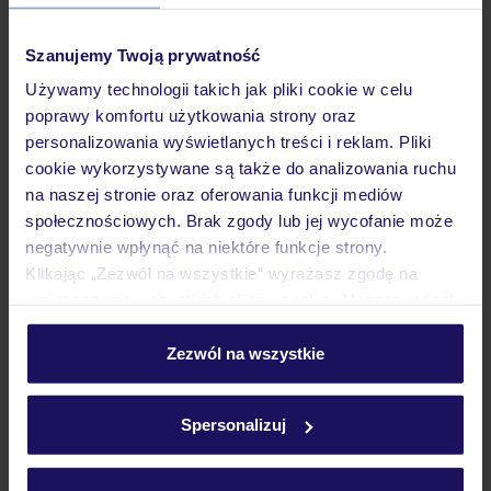
Opinie
Szanujemy Twoją prywatność
Używamy technologii takich jak pliki cookie w celu
poprawy komfortu użytkowania strony oraz
Pokoje
personalizowania wyświetlanych treści i reklam. Pliki
cookie wykorzystywane są także do analizowania ruchu
na naszej stronie oraz oferowania funkcji mediów
Wyżywienie
społecznościowych. Brak zgody lub jej wycofanie może
negatywnie wpłynąć na niektóre funkcje strony.
Klikając „Zezwól na wszystkie” wyrażasz zgodę na
Atrakcje
umieszczenie wszystkich plików cookie. Możesz jednak
personalizować swój wybór wchodząc w zakładkę
„Szczegóły”
Zezwól na wszystkie
Ważne informacje
Szczegółowe informacje o plikach cookie znajdziesz
w
polityce plików cookies
oraz
polityce prywatności
.
Spersonalizuj
Często zadawane pytania